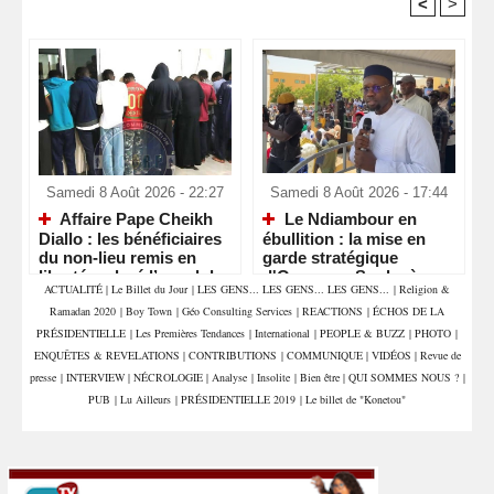
<
>
Recommandé Pour Vous
Samedi 8 Août 2026 - 22:27
Samedi 8 Août 2026 - 17:44
Affaire Pape Cheikh
Le Ndiambour en
Diallo : les bénéficiaires
ébullition : la mise en
du non-lieu remis en
garde stratégique
liberté malgré l’appel du
d'Ousmane Sonko à
ACTUALITÉ
|
Le Billet du Jour
|
LES GENS... LES GENS... LES GENS...
|
Religion &
parquet
Louga
Ramadan 2020
|
Boy Town
|
Géo Consulting Services
|
REACTIONS
|
ÉCHOS DE LA
PRÉSIDENTIELLE
|
Les Premières Tendances
|
International
|
PEOPLE & BUZZ
|
PHOTO
|
ENQUÊTES & REVELATIONS
|
CONTRIBUTIONS
|
COMMUNIQUE
|
VIDÉOS
|
Revue de
presse
|
INTERVIEW
|
NÉCROLOGIE
|
Analyse
|
Insolite
|
Bien être
|
QUI SOMMES NOUS ?
|
PUB
|
Lu Ailleurs
|
PRÉSIDENTIELLE 2019
|
Le billet de "Konetou"