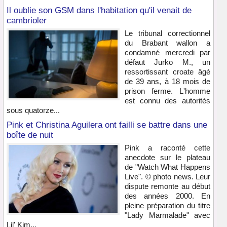
Il oublie son GSM dans l'habitation qu'il venait de
cambrioler
Le tribunal correctionnel
du Brabant wallon a
condamné mercredi par
défaut Jurko M., un
ressortissant croate âgé
de 39 ans, à 18 mois de
prison ferme. L'homme
est connu des autorités
sous quatorze...
Pink et Christina Aguilera ont failli se battre dans une
boîte de nuit
Pink a raconté cette
anecdote sur le plateau
de "Watch What Happens
Live". © photo news. Leur
dispute remonte au début
des années 2000. En
pleine préparation du titre
"Lady Marmalade" avec
Lil' Kim...