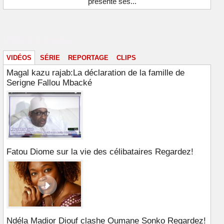
présente ses...
Vidéos & images
VIDÉOS
SÉRIE
REPORTAGE
CLIPS
Magal kazu rajab:La déclaration de la famille de
Serigne Fallou Mbacké
Fatou Diome sur la vie des célibataires Regardez!
Ndéla Madior Diouf clashe Oumane Sonko Regardez!