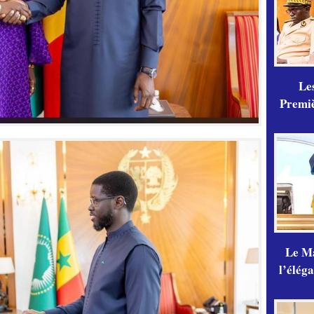
Les
Premiè
Le Ma
l’élég