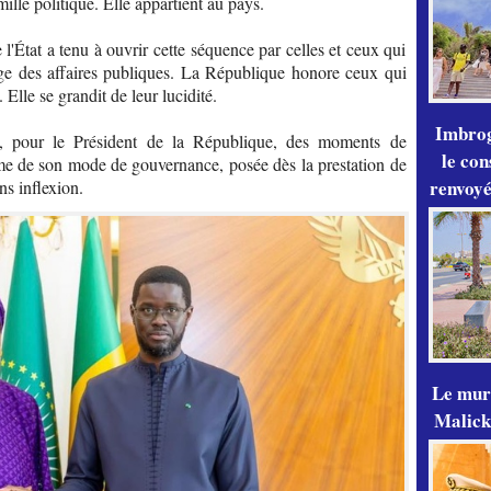
ille politique. Elle appartient au pays.
 l'État a tenu à ouvrir cette séquence par celles et ceux qui
ge des affaires publiques. La République honore ceux qui
. Elle se grandit de leur lucidité.
Imbrog
as, pour le Président de la République, des moments de
le con
me de son mode de gouvernance, posée dès la prestation de
renvoyé
ns inflexion.
Le mur
Malick