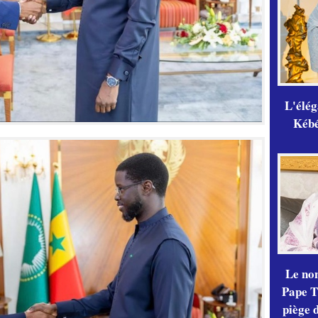
L'élé
Kébé,
Le no
Pape Th
piège 