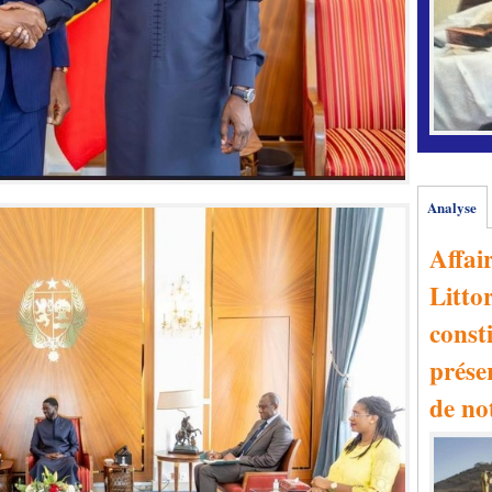
Analyse
Affai
Littor
consti
prése
de no