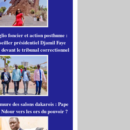
lio foncier et action posthume :
seiller présidentiel Djamil Faye
 devant le tribunal correctionnel
mure des salons dakarois : Pape
 Ndour vers les ors du pouvoir ?