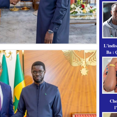
L'indi
Ba : 
Che
l