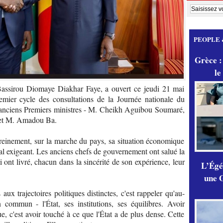
PEOPLE 
Grèce :
le
Bassirou Diomaye Diakhar Faye, a ouvert ce jeudi 21 mai
emier cycle des consultations de la Journée nationale du
e anciens Premiers ministres - M. Cheikh Aguibou Soumaré,
et M. Amadou Ba.
reinement, sur la marche du pays, sa situation économique
onal exigeant. Les anciens chefs de gouvernement ont salué la
i ont livré, chacun dans la sincérité de son expérience, leur
L’Égér
une G
aux trajectoires politiques distinctes, c'est rappeler qu'au-
commun - l'État, ses institutions, ses équilibres. Avoir
 c'est avoir touché à ce que l'État a de plus dense. Cette