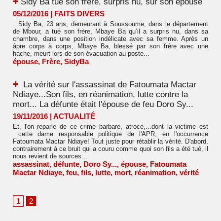
​Sidy Ba tue son frère, surpris nu, sur son épouse
05/12/2016
|
FAITS DIVERS
Sidy Ba, 23 ans, demeurant à Soussoume, dans le département
de Mbour, a tué son frère, Mbaye Ba qu’il a surpris nu, dans sa
chambre, dans une position indélicate avec sa femme. Après un
âpre corps à corps, Mbaye Ba, blessé par son frère avec une
hache, meurt lors de son évacuation au poste...
épouse
,
Frère
,
SidyBa
La vérité sur l'assassinat de Fatoumata Mactar
Ndiaye...Son fils, en réanimation, lutte contre la
mort... La défunte était l'épouse de feu Doro Sy...
19/11/2016
|
ACTUALITÉ
Et, l'on reparle de ce crime barbare, atroce,...dont la victime est
cette dame responsable politique de l'APR, en l'occurrence
Fatoumata Mactar Ndiaye! Tout juste pour rétablir la vérité. D'abord,
contrairement à ce bruit qui a couru comme quoi son fils a été tué, il
nous revient de sources...
assassinat
,
défunte
,
Doro Sy...
,
épouse
,
Fatoumata
Mactar Ndiaye
,
feu
,
fils
,
lutte
,
mort
,
réanimation
,
vérité
1
2