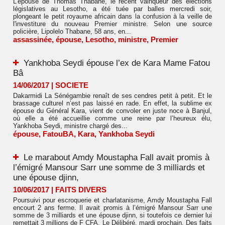
L'épouse de Thomas Thabane, le récent vainqueur des élections
législatives au Lesotho, a été tuée par balles mercredi soir,
plongeant le petit royaume africain dans la confusion à la veille de
l'investiture du nouveau Premier ministre. Selon une source
policière, Lipolelo Thabane, 58 ans, en...
assassinée
,
épouse
,
Lesotho
,
ministre
,
Premier
Yankhoba Seydi épouse l’ex de Kara Mame Fatou
Bâ
14/06/2017
|
SOCIETE
Dakarmidi La Sénégambie renaît de ses cendres petit à petit. Et le
brassage culturel n’est pas laissé en rade. En effet, la sublime ex
épouse du Général Kara, vient de convoler en juste noce à Banjul,
où elle a été accueillie comme une reine par l’heureux élu,
Yankhoba Seydi, ministre chargé des...
épouse
,
FatouBA
,
Kara
,
Yankhoba Seydi
Le marabout Amdy Moustapha Fall avait promis à
l’émigré Mansour Sarr une somme de 3 milliards et
une épouse djinn,
10/06/2017
|
FAITS DIVERS
Poursuivi pour escroquerie et charlatanisme, Amdy Moustapha Fall
encourt 2 ans ferme. Il avait promis à l’émigré Mansour Sarr une
somme de 3 milliards et une épouse djinn, si toutefois ce dernier lui
remettait 3 millions de F CFA. Le Délibéré, mardi prochain. Des faits