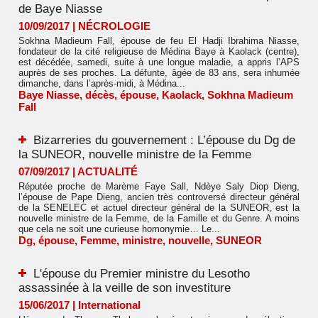
de Baye Niasse
10/09/2017
|
NÉCROLOGIE
Sokhna Madieum Fall, épouse de feu El Hadji Ibrahima Niasse,
fondateur de la cité religieuse de Médina Baye à Kaolack (centre),
est décédée, samedi, suite à une longue maladie, a appris l’APS
auprès de ses proches. La défunte, âgée de 83 ans, sera inhumée
dimanche, dans l’après-midi, à Médina...
Baye Niasse
,
décès
,
épouse
,
Kaolack
,
Sokhna Madieum
Fall
Bizarreries du gouvernement : L’épouse du Dg de
la SUNEOR, nouvelle ministre de la Femme
07/09/2017
|
ACTUALITÉ
Réputée proche de Marème Faye Sall, Ndèye Saly Diop Dieng,
l’épouse de Pape Dieng, ancien très controversé directeur général
de la SENELEC et actuel directeur général de la SUNEOR, est la
nouvelle ministre de la Femme, de la Famille et du Genre. A moins
que cela ne soit une curieuse homonymie… Le...
Dg
,
épouse
,
Femme
,
ministre
,
nouvelle
,
SUNEOR
L'épouse du Premier ministre du Lesotho
assassinée à la veille de son investiture
15/06/2017
|
International