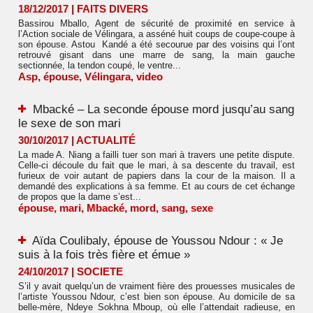
18/12/2017
|
FAITS DIVERS
Bassirou Mballo, Agent de sécurité de proximité en service à
l’Action sociale de Vélingara, a asséné huit coups de coupe-coupe à
son épouse. Astou Kandé a été secourue par des voisins qui l’ont
retrouvé gisant dans une marre de sang, la main gauche
sectionnée, la tendon coupé, le ventre...
Asp
,
épouse
,
Vélingara
,
video
Mbacké – La seconde épouse mord jusqu’au sang
le sexe de son mari
30/10/2017
|
ACTUALITÉ
La made A. Niang a failli tuer son mari à travers une petite dispute.
Celle-ci découle du fait que le mari, à sa descente du travail, est
furieux de voir autant de papiers dans la cour de la maison. Il a
demandé des explications à sa femme. Et au cours de cet échange
de propos que la dame s’est...
épouse
,
mari
,
Mbacké
,
mord
,
sang
,
sexe
Aïda Coulibaly, épouse de Youssou Ndour : « Je
suis à la fois très fière et émue »
24/10/2017
|
SOCIETE
S’il y avait quelqu’un de vraiment fière des prouesses musicales de
l’artiste Youssou Ndour, c’est bien son épouse. Au domicile de sa
belle-mère, Ndeye Sokhna Mboup, où elle l’attendait radieuse, en