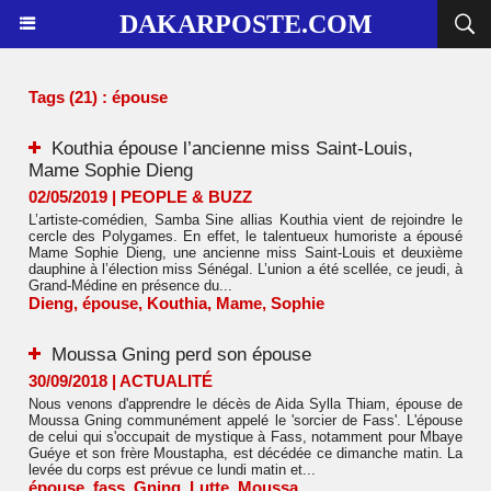
DAKARPOSTE.COM
Tags (21) : épouse
Kouthia épouse l’ancienne miss Saint-Louis,
Mame Sophie Dieng
02/05/2019
|
PEOPLE & BUZZ
L’artiste-comédien, Samba Sine allias Kouthia vient de rejoindre le
cercle des Polygames. En effet, le talentueux humoriste a épousé
Mame Sophie Dieng, une ancienne miss Saint-Louis et deuxième
dauphine à l’élection miss Sénégal. L’union a été scellée, ce jeudi, à
Grand-Médine en présence du...
Dieng
,
épouse
,
Kouthia
,
Mame
,
Sophie
Moussa Gning perd son épouse
30/09/2018
|
ACTUALITÉ
Nous venons d'apprendre le décès de Aida Sylla Thiam, épouse de
Moussa Gning communément appelé le 'sorcier de Fass'. L'épouse
de celui qui s'occupait de mystique à Fass, notamment pour Mbaye
Guéye et son frère Moustapha, est décédée ce dimanche matin. La
levée du corps est prévue ce lundi matin et...
épouse
,
fass
,
Gning
,
Lutte
,
Moussa