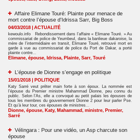
Affaire Elimane Touré: Plainte pour menace de
mort contre l’épouse d’Idrissa Sarr, Big Boss
04/03/2018
|
ACTUALITÉ
kewoulo.info Rebondissement dans l’affaire « Elimane Touré. » Au
commissariat de police de Yeumbeul, dans la banlieue dakaroise, la
mère de l’intermédiaire en transit, Elimane Touré, retrouvé mort en
garde à vue au commissariat de police du Port de Dakar, a porté
plainte contre...
Elimane
,
épouse
,
Idrissa
,
Plainte
,
Sarr
,
Touré
L’épouse de Dionne s’engage en politique
15/01/2018
|
POLITIQUE
Katy Sarré veut prêter main forte à son époux. La nommée est
l’épouse du Premier ministre Mahammad Dionne, peu connu du
public. Selon l’As, elle a convoqué au petit palais les épouses de
tous les membres du gouvernement Dionne 2 pour leur parler Pse.
Et qu’à leur tour, ces épouses de ministres...
Dionne
,
épouse
,
Katy
,
Mahammad
,
ministre
,
Premier
,
Sarré
Vélingara : Pour une vidéo, un Asp charcute son
épouse