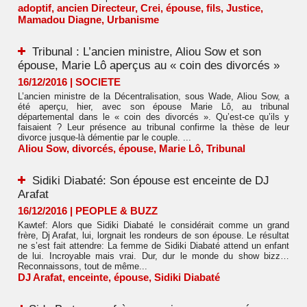
adoptif
,
ancien Directeur
,
Crei
,
épouse
,
fils
,
Justice
,
Mamadou Diagne
,
Urbanisme
Tribunal : L’ancien ministre, Aliou Sow et son
épouse, Marie Lô aperçus au « coin des divorcés »
16/12/2016
|
SOCIETE
L’ancien ministre de la Décentralisation, sous Wade, Aliou Sow, a
été aperçu, hier, avec son épouse Marie Lô, au tribunal
départemental dans le « coin des divorcés ». Qu’est-ce qu’ils y
faisaient ? Leur présence au tribunal confirme la thèse de leur
divorce jusque-là démentie par le couple. ...
Aliou Sow
,
divorcés
,
épouse
,
Marie Lô
,
Tribunal
Sidiki Diabaté: Son épouse est enceinte de DJ
Arafat
16/12/2016
|
PEOPLE & BUZZ
Kawtef: Alors que Sidiki Diabaté le considérait comme un grand
frère, Dj Arafat, lui, lorgnait les rondeurs de son épouse. Le résultat
ne s’est fait attendre: La femme de Sidiki Diabaté attend un enfant
de lui. Incroyable mais vrai. Dur, dur le monde du show bizz…
Reconnaissons, tout de même...
DJ Arafat
,
enceinte
,
épouse
,
Sidiki Diabaté