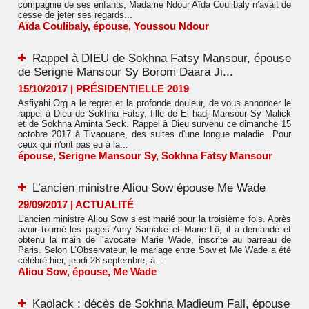
compagnie de ses enfants, Madame Ndour Aïda Coulibaly n’avait de
cesse de jeter ses regards...
Aïda Coulibaly
,
épouse
,
Youssou Ndour
Rappel à DIEU de Sokhna Fatsy Mansour, épouse
de Serigne Mansour Sy Borom Daara Ji...
15/10/2017
|
PRÉSIDENTIELLE 2019
Asfiyahi.Org a le regret et la profonde douleur, de vous annoncer le
rappel à Dieu de Sokhna Fatsy, fille de El hadj Mansour Sy Malick
et de Sokhna Aminta Seck. Rappel à Dieu survenu ce dimanche 15
octobre 2017 à Tivaouane, des suites d'une longue maladie Pour
ceux qui n'ont pas eu à la...
épouse
,
Serigne Mansour Sy
,
Sokhna Fatsy Mansour
L’ancien ministre Aliou Sow épouse Me Wade
29/09/2017
|
ACTUALITÉ
L’ancien ministre Aliou Sow s’est marié pour la troisième fois. Après
avoir tourné les pages Amy Samaké et Marie Lô, il a demandé et
obtenu la main de l’avocate Marie Wade, inscrite au barreau de
Paris. Selon L’Observateur, le mariage entre Sow et Me Wade a été
célébré hier, jeudi 28 septembre, à...
Aliou Sow
,
épouse
,
Me Wade
Kaolack : décès de Sokhna Madieum Fall, épouse