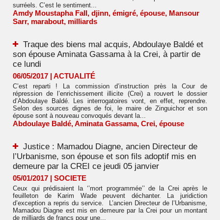
surréels. C’est le sentiment...
Amdy Moustapha Fall
,
djinn
,
émigré
,
épouse
,
Mansour
Sarr
,
marabout
,
milliards
Traque des biens mal acquis, Abdoulaye Baldé et
son épouse Aminata Gassama à la Crei, à partir de
ce lundi
06/05/2017
|
ACTUALITÉ
C’est reparti ! La commission d’instruction près la Cour de
répression de l’enrichissement illicite (Crei) a rouvert le dossier
d’Abdoulaye Baldé. Les interrogatoires vont, en effet, reprendre.
Selon des sources dignes de foi, le maire de Zinguichor et son
épouse sont à nouveau convoqués devant la...
Abdoulaye Baldé
,
Aminata Gassama
,
Crei
,
épouse
Justice : Mamadou Diagne, ancien Directeur de
l’Urbanisme, son épouse et son fils adoptif mis en
demeure par la CREI ce jeudi 05 janvier
05/01/2017
|
SOCIETE
Ceux qui prédisaient la ‘’mort programmée’’ de la Crei après le
feuilleton de Karim Wade peuvent déchanter. La juridiction
d’exception a repris du service. L’ancien Directeur de l’Urbanisme,
Mamadou Diagne est mis en demeure par la Crei pour un montant
de milliards de francs pour une...