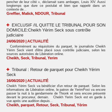
pencher de leur côté », déclamait sans ambages, Louis XlV. Aussi
longtemps que dure ce postulat et bien que rappelé dans un
contexte de...
Greffier
,
Malick
,
NDOUR
,
Tribunal
EXCLUSIF /IL QUITTE LE TRIBUNAL POUR SON
DOMICILE:Cheikh Yérim Seck sous contrôle
judiciaire
24/06/2020
|
ACTUALITÉ
Conformément au réquisitoire du parquet, le journaliste Cheikh
Yérim Seck vient d'être placé sous contrôle judiciaire, selon les
sources autorisées de Libération online.
Cheikh
,
Seck
,
Tribunal
,
Yerim
Tribunal : Retour de parquet pour Cheikh Yérim
Seck
16/06/2020
|
ACTUALITÉ
Cheikh Yérim Seck va bénéficier d'un retour de parquet. Selon les
informations de Libération online, le patron de YerimPost va encore
passer la nuit à la gendarmerie de Thionk et sera encore présenté
devant le procureur, demain. Cheikh Yerim Seck est en garde à
vue après une audition depuis...
Cheikh
,
parquet
,
Retour
,
Seck
,
Tribunal
,
Yérim