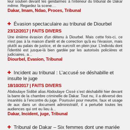
leur soutien devant les gendarmes à l'intérieur du tribunal de Dakar
même. Regardez la scene....
Dakar
,
Imam
,
Ndao
,
Proces
,
Tribunal
Évasion spectaculaire au tribunal de Diourbel
23/12/2017
|
FAITS DIVERS
Une énième évasion d'un détenu à Diourbel. Mais cette fois-ci, ce
n'est pas à la maison d'arrêt et de correction qu'à eu l'évasion, mais
plutôt au palais de justice, et de surcroît en plein jour. L'individu dont
l'identité est jusque-là bien gardée par les autorisés policières et
judiciaires, a...
Diourbel
,
Evasion
,
Tribunal
Incident au tribunal : L’accusé se déshabille et
insulte le juge
18/10/2017
|
FAITS DIVERS
Abdoulaye Sidibé alias Abdoulaye Cissé s’est déshabillé hier devant
la barre de la chambre criminelle de Dakar. Tout nu, il a déversé des
insanités à l’encontre du juge. Poursuivi pour meurtre, faux et usage
de aux dans un document administratif, il a perturbé toutes les
audiences qui ont eu lieu à...
Dakar
,
Incident
,
juge
,
Tribunal
Tribunal de Dakar – Six femmes dont une mariée