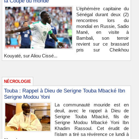
la Coupe du monde
L’éphémère capitaine du
Sénégal durant deux (2)
rencontres lors du
mondial en Russie, Sadio
Mané, en visite à
Bambali, son terroir
revient sur ce brassard
pris sur Cheikhou
Kouyaté, sur Aliou Cissé...
NÉCROLOGIE
Touba : Rappel à Dieu de Serigne Touba Mbacké Ibn
Serigne Modou Yoni
La communauté mouride est en
deuil, avec le rappel à Dieu de
Serigne Touba Mbacké, fils de
Serigne Modou Mbacké Yoni Ibn
Khadim Rassoul. Cet érudit de
l'islam a tiré sa révérence ce lundi à