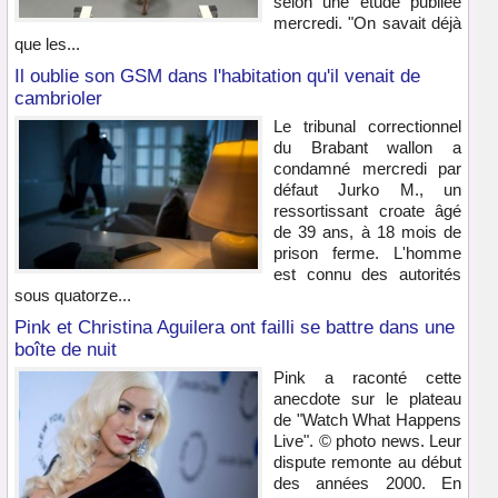
selon une étude publiée
mercredi. "On savait déjà
que les...
Il oublie son GSM dans l'habitation qu'il venait de
cambrioler
Le tribunal correctionnel
du Brabant wallon a
condamné mercredi par
défaut Jurko M., un
ressortissant croate âgé
de 39 ans, à 18 mois de
prison ferme. L'homme
est connu des autorités
sous quatorze...
Pink et Christina Aguilera ont failli se battre dans une
boîte de nuit
Pink a raconté cette
anecdote sur le plateau
de "Watch What Happens
Live". © photo news. Leur
dispute remonte au début
des années 2000. En