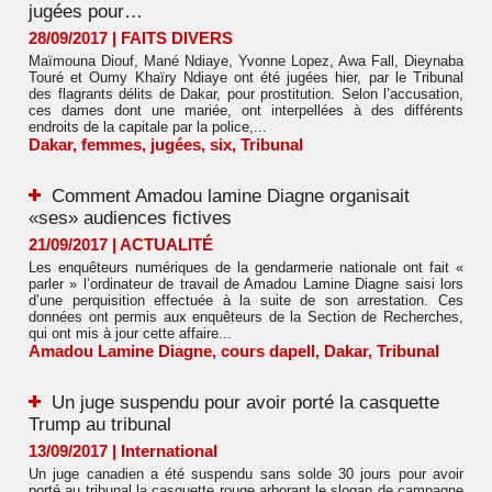
jugées pour…
28/09/2017
|
FAITS DIVERS
Maïmouna Diouf, Mané Ndiaye, Yvonne Lopez, Awa Fall, Dieynaba
Touré et Oumy Khaïry Ndiaye ont été jugées hier, par le Tribunal
des flagrants délits de Dakar, pour prostitution. Selon l’accusation,
ces dames dont une mariée, ont interpellées à des différents
endroits de la capitale par la police,...
Dakar
,
femmes
,
jugées
,
six
,
Tribunal
Comment Amadou lamine Diagne organisait
«ses» audiences fictives
21/09/2017
|
ACTUALITÉ
Les enquêteurs numériques de la gendarmerie nationale ont fait «
parler » l’ordinateur de travail de Amadou Lamine Diagne saisi lors
d’une perquisition effectuée à la suite de son arrestation. Ces
données ont permis aux enquêteurs de la Section de Recherches,
qui ont mis à jour cette affaire...
Amadou Lamine Diagne
,
cours dapell
,
Dakar
,
Tribunal
Un juge suspendu pour avoir porté la casquette
Trump au tribunal
13/09/2017
|
International
Un juge canadien a été suspendu sans solde 30 jours pour avoir
porté au tribunal la casquette rouge arborant le slogan de campagne