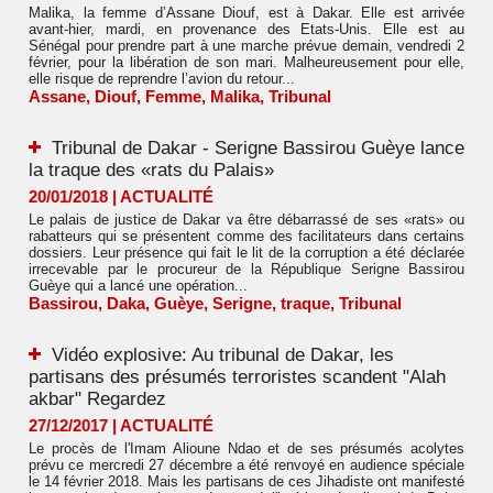
Malika, la femme d’Assane Diouf, est à Dakar. Elle est arrivée
avant-hier, mardi, en provenance des Etats-Unis. Elle est au
Sénégal pour prendre part à une marche prévue demain, vendredi 2
février, pour la libération de son mari. Malheureusement pour elle,
elle risque de reprendre l’avion du retour...
Assane
,
Diouf
,
Femme
,
Malika
,
Tribunal
Tribunal de Dakar - Serigne Bassirou Guèye lance
la traque des «rats du Palais»
20/01/2018
|
ACTUALITÉ
Le palais de justice de Dakar va être débarrassé de ses «rats» ou
rabatteurs qui se présentent comme des facilitateurs dans certains
dossiers. Leur présence qui fait le lit de la corruption a été déclarée
irrecevable par le procureur de la République Serigne Bassirou
Guèye qui a lancé une opération...
Bassirou
,
Daka
,
Guèye
,
Serigne
,
traque
,
Tribunal
Vidéo explosive: Au tribunal de Dakar, les
partisans des présumés terroristes scandent "Alah
akbar" Regardez
27/12/2017
|
ACTUALITÉ
Le procès de l'Imam Alioune Ndao et de ses présumés acolytes
prévu ce mercredi 27 décembre a été renvoyé en audience spéciale
le 14 février 2018. Mais les partisans de ces Jihadiste ont manifesté