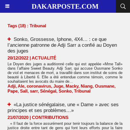
DAKARPOSTE.COM
Tags (18) : Tribunal
Sonko, Grossesse, Iphone, 4X4… : ce que
l’ancienne patronne de Adji Sarr a confié au Doyen
des juges
20/12/2022
|
ACTUALITÉ
Le Doyen des juges a auditionné celle qui est appelée «Mme Tall»
dans l’affaire Sweet Beauty. Adji Sarr, qui accuse Ousmane Sonko
de viol et menaces de mort, a travaillé dans son institut de soins de
beauté à Liberté 6. Elle a été entendue comme témoin, comme le
souhaitaient les avocats du maire de...
Adji
,
Ale
,
coronavirus
,
Juge
,
Macky
,
Niang
,
Ousmane
,
Pape
,
Sall
,
sarr
,
Sénégal
,
Sonko
,
Tribunal
«La justice sénégalaise, une « Dame » avec ses
principes et ses problèmes…»
21/07/2020
|
CONTRIBUTIONS
« Il faut de la force assurément pour tenir toujours la balance de la
justice droite entre tant de gens qui font leurs efforts pour la faire