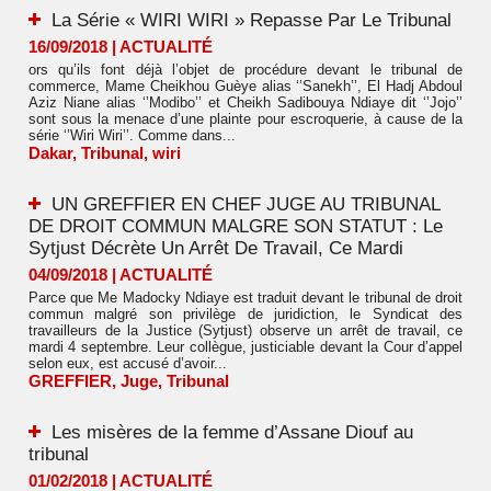
La Série « WIRI WIRI » Repasse Par Le Tribunal
16/09/2018
|
ACTUALITÉ
ors qu’ils font déjà l’objet de procédure devant le tribunal de
commerce, Mame Cheikhou Guèye alias ‘’Sanekh’’, El Hadj Abdoul
Aziz Niane alias ‘’Modibo’’ et Cheikh Sadibouya Ndiaye dit ‘’Jojo’’
sont sous la menace d’une plainte pour escroquerie, à cause de la
série ‘’Wiri Wiri’’. Comme dans...
Dakar
,
Tribunal
,
wiri
UN GREFFIER EN CHEF JUGE AU TRIBUNAL
DE DROIT COMMUN MALGRE SON STATUT : Le
Sytjust Décrète Un Arrêt De Travail, Ce Mardi
04/09/2018
|
ACTUALITÉ
Parce que Me Madocky Ndiaye est traduit devant le tribunal de droit
commun malgré son privilège de juridiction, le Syndicat des
travailleurs de la Justice (Sytjust) observe un arrêt de travail, ce
mardi 4 septembre. Leur collègue, justiciable devant la Cour d’appel
selon eux, est accusé d’avoir...
GREFFIER
,
Juge
,
Tribunal
Les misères de la femme d’Assane Diouf au
tribunal
01/02/2018
|
ACTUALITÉ