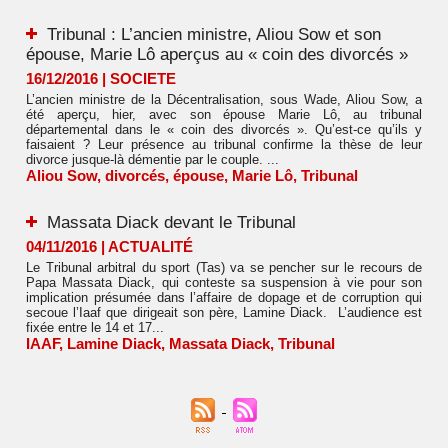
Tribunal : L’ancien ministre, Aliou Sow et son
épouse, Marie Lô aperçus au « coin des divorcés »
16/12/2016
|
SOCIETE
L’ancien ministre de la Décentralisation, sous Wade, Aliou Sow, a
été aperçu, hier, avec son épouse Marie Lô, au tribunal
départemental dans le « coin des divorcés ». Qu’est-ce qu’ils y
faisaient ? Leur présence au tribunal confirme la thèse de leur
divorce jusque-là démentie par le couple. ...
Aliou Sow
,
divorcés
,
épouse
,
Marie Lô
,
Tribunal
Massata Diack devant le Tribunal
04/11/2016
|
ACTUALITÉ
Le Tribunal arbitral du sport (Tas) va se pencher sur le recours de
Papa Massata Diack, qui conteste sa suspension à vie pour son
implication présumée dans l’affaire de dopage et de corruption qui
secoue l’Iaaf que dirigeait son père, Lamine Diack. L’audience est
fixée entre le 14 et 17...
IAAF
,
Lamine Diack
,
Massata Diack
,
Tribunal