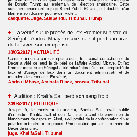
de Donald Trump au lendemain de l'élection américaine. Cette
sanction concernant le juge Bernd Zabel, 69 ans, est doublée d'un
blâme à son dossier pour avoir "violé...
casquette
,
Juge
,
Suspendu
,
Tribunal
,
Trump
La vérité sur le procès de l'ex Premier Ministre du
Sénégal - Abdoul Mbaye relaxé mais il perd son bras
de fer avec son ex épouse
18/05/2017
|
ACTUALITÉ
Comme annoncé par dakarposte.com, le tribunal correctionnel de
Dakar a vidé ce jeudi le délibéré de l'affaire Abdoul Mbaye. Et l'ex
Premier-ministre du Sénégal a été relaxé des délits de complicité de
faux et d'usage de faux dans un document administratif et de
tentative d'escroquerie. En vérité,...
Abdoul Mbaye
,
Aminata Diack
,
proces
,
Tribunal
Audition : Khalifa Sall perd son sang froid
24/03/2017
|
POLITIQUE
Jusque là, le magistrat instructeur, Samba Sall, avait oublié
d’entendre Khalifa Sall et son Daf sur le chef de prévention de
blanchiment de capitaux. Ainsi, a-t-il profité de la confrontation d’hier
pour les entendre à ce propos. Une question qui a mis le maire de
Dakar dans une...
juge
,
KhalifaSall
,
Tribunal