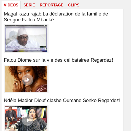
VIDÉOS
SÉRIE
REPORTAGE
CLIPS
Magal kazu rajab:La déclaration de la famille de
Serigne Fallou Mbacké
Fatou Diome sur la vie des célibataires Regardez!
Ndéla Madior Diouf clashe Oumane Sonko Regardez!