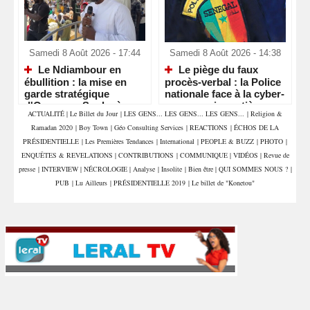
Samedi 8 Août 2026 - 17:44
Samedi 8 Août 2026 - 14:38
Le Ndiambour en
Le piège du faux
ébullition : la mise en
procès-verbal : la Police
garde stratégique
nationale face à la cyber-
d'Ousmane Sonko à
escroquerie routière
ACTUALITÉ
|
Le Billet du Jour
|
LES GENS... LES GENS... LES GENS...
|
Religion &
Louga
Ramadan 2020
|
Boy Town
|
Géo Consulting Services
|
REACTIONS
|
ÉCHOS DE LA
PRÉSIDENTIELLE
|
Les Premières Tendances
|
International
|
PEOPLE & BUZZ
|
PHOTO
|
ENQUÊTES & REVELATIONS
|
CONTRIBUTIONS
|
COMMUNIQUE
|
VIDÉOS
|
Revue de
presse
|
INTERVIEW
|
NÉCROLOGIE
|
Analyse
|
Insolite
|
Bien être
|
QUI SOMMES NOUS ?
|
PUB
|
Lu Ailleurs
|
PRÉSIDENTIELLE 2019
|
Le billet de "Konetou"