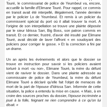
Touré, le commissariat de police de Yeumbeul va, encore,
accueillir la famille d’Elimane Touré. Pour rappel, ce commis
en transit avait été interpellé, illégalement, l’année dernière
par le policier Lo de Yeumbeul. Et remis à un policier du
commissent spécial du port où il allait trouver la mort. A
l’origine de son interpellation se trouve une plainte déposée
par le sieur Idrissa Sarr, Big Boss, son patron commis en
transit. Et ce dernier, frustré, d’avoir été insulté par Elimane
Touré, avait décidé de laver l’affront « en soudoyant des
policiers pour corriger le gosse. » Et la correction a fini par
un drame.
Un an après les événements et alors que le dossier se
trouve en instruction pour savoir si les policiers avaient
torturé à mort -ou non-, Elimane Touré, la mère du défunt
vient de raviver le dossier. Dans une plainte adressée au
commissaire de police de Yeumbeul, la mère du défunt
Elimane Touré a déclaré qu’elle fait l’objet de menaces de
mort de la part de l’épouse d’Idrissa Sarr. Informée de cette
situation, la police a entendu la mise en cause. «
Mais
, à en
croire des sources proches du dossier,
l’épouse incriminée a
joué à la folle, feignant ne rien comprendre à ce qu’on lui
disait. »