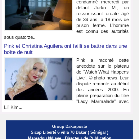
condamné mercredi par
défaut Jurko M., un
ressortissant croate âgé
de 39 ans, à 18 mois de
prison ferme. L'homme
est connu des autorités
sous quatorze...
Pink et Christina Aguilera ont failli se battre dans une
boîte de nuit
Pink a raconté cette
anecdote sur le plateau
de "Watch What Happens
Live". © photo news. Leur
dispute remonte au début
des années 2000. En
pleine préparation du titre
"Lady Marmalade" avec
Lil' Kim...
Group Dakarposte
Sicap Liberté 6 villa 70 Dakar ( Sénégal )
Mamadou Ndiaye : Directeur de Publication