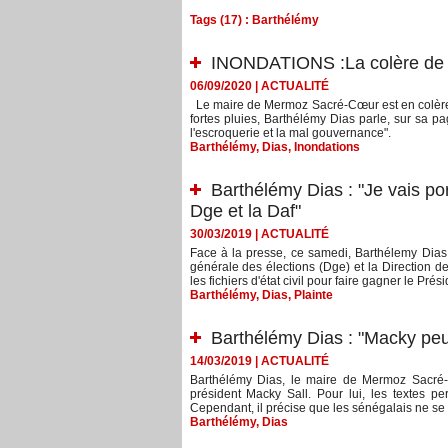
Tags (17) : Barthélémy
INONDATIONS :La colère de 
06/09/2020
|
ACTUALITÉ
Le maire de Mermoz Sacré-Cœur est en colère. 
fortes pluies, Barthélémy Dias parle, sur sa p
l'escroquerie et la mal gouvernance".
Barthélémy
,
Dias
,
Inondations
Barthélémy Dias : "Je vais port
Dge et la Daf"
30/03/2019
|
ACTUALITÉ
Face à la presse, ce samedi, Barthélemy Dias en
générale des élections (Dge) et la Direction de
les fichiers d'état civil pour faire gagner le Prési
Barthélémy
,
Dias
,
Plainte
Barthélémy Dias : "Macky pe
14/03/2019
|
ACTUALITÉ
Barthélémy Dias, le maire de Mermoz Sacré-C
président Macky Sall. Pour lui, les textes p
Cependant, il précise que les sénégalais ne se la
Barthélémy
,
Dias