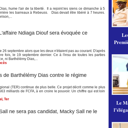
, hume l'air de la liberté. Il a rejoint les siens ce dimanche à 5
rrière les barreaux à Rebeuss. Dias devait être libéré à 7 heures.
rison,...
L'affaire Ndiaga Diouf sera évoquée ce
Les
Premiè
ce 26 septembre alors que les deux n'étaient pas au courant. D'après
e fois, le 19 septembre dernier. Ce à l'insu de toutes les parties
e, ni Barthélémy Dias,...
ocès
 de Barthélémy Dias contre le régime
gional (TER) continue de plus belle. Ce projet décrit comme le plus
 milliards de FCFA, à en croire le pouvoir. Un chiffre qui est loin
al
,
Ter
Le Ma
l’élég
Sall ne sera pas candidat, Macky Sall ne le