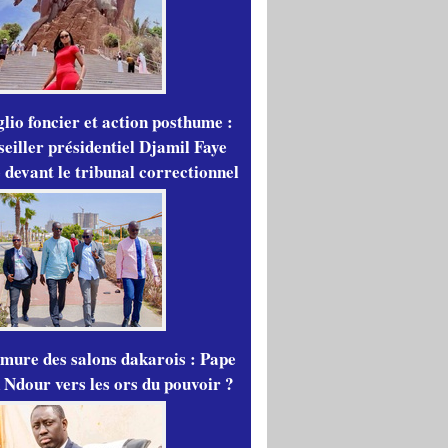
lio foncier et action posthume :
seiller présidentiel Djamil Faye
 devant le tribunal correctionnel
mure des salons dakarois : Pape
 Ndour vers les ors du pouvoir ?