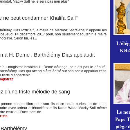
andidat, Macky Sall ne le sera pas non plus"
e ne peut condamner Khalifa Sall"
hélémy Dias l'officiel", le maire de Mermoz Sacré-coeur appelle les
ce ce jeudi 14 décembre 2017 pour, non seulement soutenir le maire
cratie. Selon lui, les...
L'élé
Kébé,
ima H. Deme : Barthélémy Dias applaudit
te du magistrat Ibrahima H. Deme dérange, ce n’est pas le député-
arthélémy Dias qui attend d’être édifié sur son sort a applaudi cette
fierté d’appartenir...
agistrat
z d’une triste mélodie de sang
prenne pas position pour son fils et ce serait burlesque de le lui
ndre avec ardeur et ténacité son fils Karim Wade.Macky Sall même
Le no
ntre ceux qui l’accusent de...
triste
Pape Th
piège 
 Barthélémy