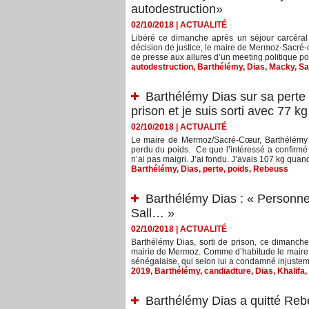
autodestruction»
02/10/2018
|
ACTUALITÉ
Libéré ce dimanche après un séjour carcéral
décision de justice, le maire de Mermoz-Sacré-c
de presse aux allures d’un meeting politique pou
autodestruction
,
Barthélémy
,
Dias
,
Macky
,
Sa
Barthélémy Dias sur sa perte 
prison et je suis sorti avec 77 kg
02/10/2018
|
ACTUALITÉ
Le maire de Mermoz/Sacré-Cœur, Barthélémy D
perdu du poids. Ce que l’intéressé a confirmé
n’ai pas maigri. J’ai fondu. J’avais 107 kg quand 
Barthélémy
,
Dias
,
perte
,
poids
,
Rebeuss
Barthélémy Dias : « Personne
Sall… »
02/10/2018
|
ACTUALITÉ
Barthélémy Dias, sorti de prison, ce dimanche,
mairie de Mermoz. Comme d’habitude le maire 
sénégalaise, qui selon lui a condamné injusteme
2019
,
Barthélémy
,
candiadture
,
Dias
,
Khalifa
,
Barthélémy Dias a quitté Rebe