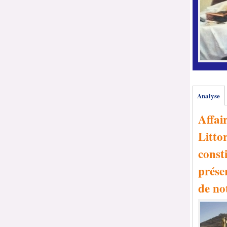
Analyse
Affai
Littor
consti
prése
de no