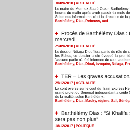
30/09/2018
|
ACTUALITÉ
Le maire de Mermoz-Sacré Cœur, Barthélémy Dias
heures du matin après avoir passé six mois de
Selon nos informations, c'est la directrice de la p
Barthélémy
,
Dias
,
Rebeuss
,
taxi
Procès de Barthélémy Dias : 
mercredi
25/09/2018
|
ACTUALITÉ
Le dossier Ndiaga Diouf fera partie du rôle de 
les Echos, ce dossier a été évoqué la premièr
"aucune partie n'a été informée de cette audienc
Barthélémy
,
Dias
,
Diouf
,
évoquée
,
Ndiaga
,
Pr
TER – Les graves accusations
25/12/2017
|
ACTUALITÉ
La controverse sur le coût du Train Express Ré
grand projet du Sénégal indépendant a coûté 563
de la réalité, selon Barthélémy...
Barthélémy
,
Dias
,
Macky
,
régime
,
Sall
,
Sénég
Barthélémy Dias : "Si Khalifa 
sera pas non plus"
18/12/2017
|
POLITIQUE