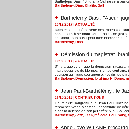
Barthélémy Dias : "Si Khalifa Sall ne sera pas c
Barthélémy
,
Dias
,
Khalifa
,
Sall
Barthélémy Dias : "Aucun jug
13/12/2017
|
ACTUALITÉ
Dans cette quatrième série des "vidéos de Bart
populations à se mobiliser au palais de justi
de Dakar, mais aussi pour faire triompher la démo
Barthélémy
,
Dias
Démission du magistrat Ibrah
10/02/2017
|
ACTUALITÉ
S’il y a quelqu’un que la démission fracassan
maire socialiste de Mermoz. Bien au contraire. B
décision qu’il juge courageuse. «Je dis toute ma 
Barthélémy
,
Démission
,
Ibrahima H. Deme
,
m
Jean Paul-Barthélémy : le Jaz
26/10/2016
|
CONTRIBUTIONS
Il aurait été saugrenu que Jean Paul Diaz ne 
reprocher. Wade a défendu et continue de défe
a pris la défense de son petit-frère Aliou Sall co
Barthélémy
,
Jazz
,
Jean
,
mélodie
,
Paul
,
sang
,
Abdoulaye WILANE brocarde