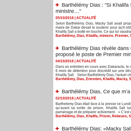
Barthélémy Dias : "Si Khalifa 
ministre…"
05/10/2018
|
ACTUALITÉ
Selon Barthélémy Dias, Macky Sall avait propo
maire de Dakar devait le soutenir pour qu'il obt
Khalifa Sall a botté en touche. Ce qui lui vaudrai
Barthélémy
,
Dias
,
Khalifa
,
ministre
,
Premier
,
Barthélémy Dias révèle dans 
proposé le poste de Premier minis
04/10/2018
|
ACTUALITÉ
Dans un entretien en cours avec Dakaractu, le 
6 mois de détention pour discrédit sur une déc
Khalifa Sall. Selon Barthélémy Dias, l'actuel che
Barthélémy
,
Dias
,
Entretien
,
Khalifa
,
Macky
,
S
Barthélémy Dias, Ce que m’a 
02/10/2018
|
ACTUALITÉ
Barthelemy Dias était face à la presse ce Lund
qu’avant sa sortie de prison, Khalifa Sall l
parrainage et de préparer activement. « C’est 
Barthélémy
,
Dias
,
Khalifa
,
Prison
,
Rebeuss
,
S
Barthélémy Dias: «Macky Sall 