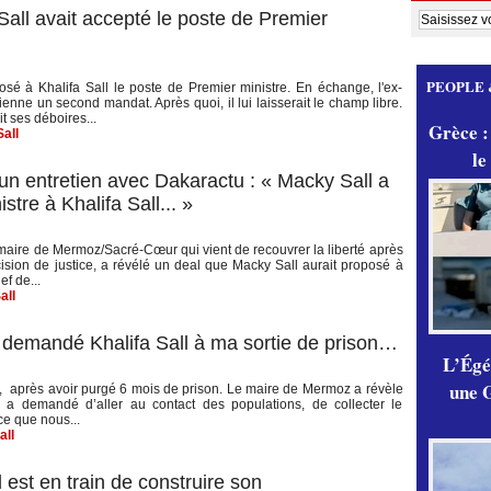
Sall avait accepté le poste de Premier
PEOPLE 
sé à Khalifa Sall le poste de Premier ministre. En échange, l'ex-
ienne un second mandat. Après quoi, il lui laisserait le champ libre.
t ses déboires...
Grèce :
Sall
le
un entretien avec Dakaractu : « Macky Sall a
tre à Khalifa Sall... »
maire de Mermoz/Sacré-Cœur qui vient de recouvrer la liberté après
ision de justice, a révélé un deal que Macky Sall aurait proposé à
f de...
all
demandé Khalifa Sall à ma sortie de prison…
L’Égér
une G
i, après avoir purgé 6 mois de prison. Le maire de Mermoz a révèle
ui a demandé d’aller au contact des populations, de collecter le
ce que nous...
all
est en train de construire son