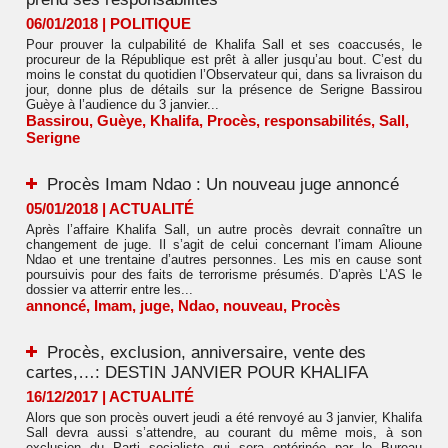
06/01/2018
|
POLITIQUE
Pour prouver la culpabilité de Khalifa Sall et ses coaccusés, le
procureur de la République est prêt à aller jusqu’au bout. C’est du
moins le constat du quotidien l’Observateur qui, dans sa livraison du
jour, donne plus de détails sur la présence de Serigne Bassirou
Guèye à l’audience du 3 janvier...
Bassirou
,
Guèye
,
Khalifa
,
Procès
,
responsabilités
,
Sall
,
Serigne
Procès Imam Ndao : Un nouveau juge annoncé
05/01/2018
|
ACTUALITÉ
Après l’affaire Khalifa Sall, un autre procès devrait connaître un
changement de juge. Il s’agit de celui concernant l’imam Alioune
Ndao et une trentaine d’autres personnes. Les mis en cause sont
poursuivis pour des faits de terrorisme présumés. D’après L’AS le
dossier va atterrir entre les...
annoncé
,
Imam
,
juge
,
Ndao
,
nouveau
,
Procès
Procès, exclusion, anniversaire, vente des
cartes,…: DESTIN JANVIER POUR KHALIFA
16/12/2017
|
ACTUALITÉ
Alors que son procès ouvert jeudi a été renvoyé au 3 janvier, Khalifa
Sall devra aussi s’attendre, au courant du même mois, à son
exclusion du Parti socialiste qui sera entérinée par le Bureau