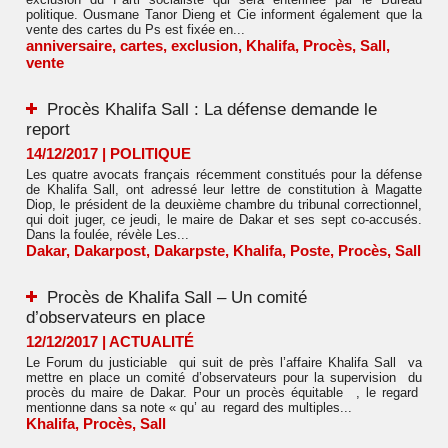
politique. Ousmane Tanor Dieng et Cie informent également que la
vente des cartes du Ps est fixée en...
anniversaire
,
cartes
,
exclusion
,
Khalifa
,
Procès
,
Sall
,
vente
Procès Khalifa Sall : La défense demande le
report
14/12/2017
|
POLITIQUE
Les quatre avocats français récemment constitués pour la défense
de Khalifa Sall, ont adressé leur lettre de constitution à Magatte
Diop, le président de la deuxième chambre du tribunal correctionnel,
qui doit juger, ce jeudi, le maire de Dakar et ses sept co-accusés.
Dans la foulée, révèle Les...
Dakar
,
Dakarpost
,
Dakarpste
,
Khalifa
,
Poste
,
Procès
,
Sall
Procès de Khalifa Sall – Un comité
d’observateurs en place
12/12/2017
|
ACTUALITÉ
Le Forum du justiciable qui suit de près l’affaire Khalifa Sall va
mettre en place un comité d’observateurs pour la supervision du
procès du maire de Dakar. Pour un procès équitable , le regard
mentionne dans sa note « qu’ au regard des multiples...
Khalifa
,
Procès
,
Sall