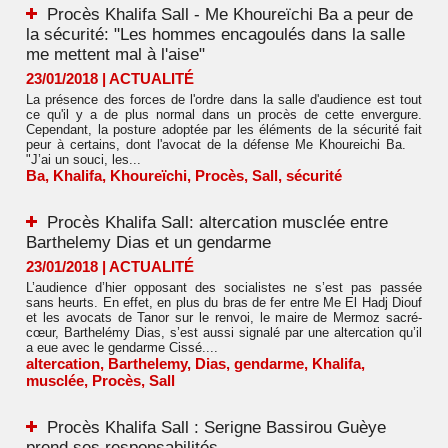
Procès Khalifa Sall - Me Khoureïchi Ba a peur de
la sécurité: "Les hommes encagoulés dans la salle
me mettent mal à l'aise"
23/01/2018
|
ACTUALITÉ
La présence des forces de l'ordre dans la salle d'audience est tout
ce qu'il y a de plus normal dans un procès de cette envergure.
Cependant, la posture adoptée par les éléments de la sécurité fait
peur à certains, dont l'avocat de la défense Me Khoureichi Ba.
"J’ai un souci, les...
Ba
,
Khalifa
,
Khoureïchi
,
Procès
,
Sall
,
sécurité
Procès Khalifa Sall: altercation musclée entre
Barthelemy Dias et un gendarme
23/01/2018
|
ACTUALITÉ
L’audience d’hier opposant des socialistes ne s’est pas passée
sans heurts. En effet, en plus du bras de fer entre Me El Hadj Diouf
et les avocats de Tanor sur le renvoi, le maire de Mermoz sacré-
cœur, Barthelémy Dias, s’est aussi signalé par une altercation qu’il
a eue avec le gendarme Cissé....
altercation
,
Barthelemy
,
Dias
,
gendarme
,
Khalifa
,
musclée
,
Procès
,
Sall
Procès Khalifa Sall : Serigne Bassirou Guèye
prend ses responsabilités