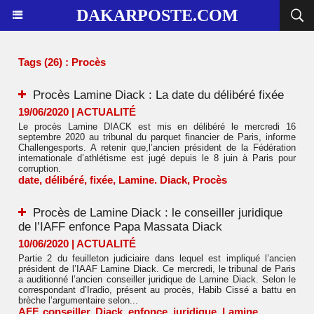
DAKARPOSTE.COM
Tags (26) : Procès
Procès Lamine Diack : La date du délibéré fixée
19/06/2020
|
ACTUALITÉ
Le procès Lamine DIACK est mis en délibéré le mercredi 16
septembre 2020 au tribunal du parquet financier de Paris, informe
Challengesports. A retenir que,l’ancien président de la Fédération
internationale d’athlétisme est jugé depuis le 8 juin à Paris pour
corruption.
date
,
délibéré
,
fixée
,
Lamine. Diack
,
Procès
Procès de Lamine Diack : le conseiller juridique
de l’IAFF enfonce Papa Massata Diack
10/06/2020
|
ACTUALITÉ
Partie 2 du feuilleton judiciaire dans lequel est impliqué l’ancien
président de l’IAAF Lamine Diack. Ce mercredi, le tribunal de Paris
a auditionné l’ancien conseiller juridique de Lamine Diack. Selon le
correspondant d’Iradio, présent au procès, Habib Cissé a battu en
brèche l’argumentaire selon...
AFF
,
conseiller
,
Diack
,
enfonce
,
juridique
,
Lamine
,