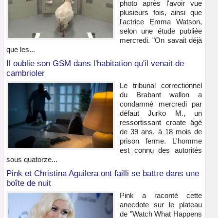
photo après l'avoir vue
plusieurs fois, ainsi que
l'actrice Emma Watson,
selon une étude publiée
mercredi. "On savait déjà
que les...
Il oublie son GSM dans l'habitation qu'il venait de
cambrioler
Le tribunal correctionnel
du Brabant wallon a
condamné mercredi par
défaut Jurko M., un
ressortissant croate âgé
de 39 ans, à 18 mois de
prison ferme. L'homme
est connu des autorités
sous quatorze...
Pink et Christina Aguilera ont failli se battre dans une
boîte de nuit
Pink a raconté cette
anecdote sur le plateau
de "Watch What Happens