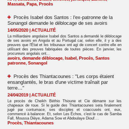
Massata
,
Papa
,
Procès
Procès Isabel dos Santos : l'ex-patronne de la
Sonangol demande le déblocage de ses avoirs
14/05/2020
|
ACTUALITÉ
La milliardaire angolaise Isabel dos Santos a demandé le déblocage
de ses avoirs en Angola et au Portugal car, selon elle, il y a des
preuves que l'État et les tribunaux ont agi de concert contre elle en
utilisant des preuves fabriquées de toutes pièces. En janvier, les
procureurs angolais ont...
avoirs
,
demande déblocage
,
Isabel
,
Procès
,
Santos
patronne
,
Sonangol
Procès des Thiantacounes : "Les corps étaient
ensanglantés, le bras d'une victime traînait par
terre…"
24/04/2019
|
ACTUALITÉ
Le procès de Cheikh Béthio Thioune et Cie démarre sur les
chapeaux de roue. Si le guide des Thiantacounes sera finalement
jugé par contumace, ses disciples et coaccusés ont, eux,
commencé à balancer. Et, selon Les Échos, c'est le cas de Samba
Fall, Moussa Dièye, Adama Sow et Abdoulaye Diouf....
Procès
,
Thiantacounes