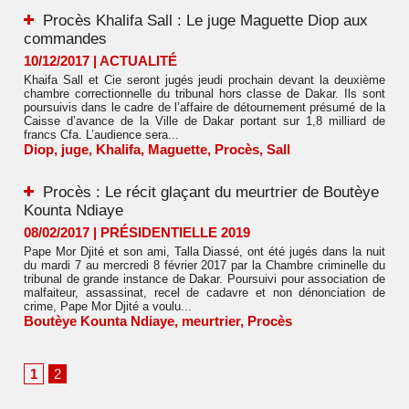
Procès Khalifa Sall : Le juge Maguette Diop aux
commandes
10/12/2017
|
ACTUALITÉ
Khaifa Sall et Cie seront jugés jeudi prochain devant la deuxième
chambre correctionnelle du tribunal hors classe de Dakar. Ils sont
poursuivis dans le cadre de l’affaire de détournement présumé de la
Caisse d’avance de la Ville de Dakar portant sur 1,8 milliard de
francs Cfa. L’audience sera...
Diop
,
juge
,
Khalifa
,
Maguette
,
Procès
,
Sall
Procès : Le récit glaçant du meurtrier de Boutèye
Kounta Ndiaye
08/02/2017
|
PRÉSIDENTIELLE 2019
Pape Mor Djité et son ami, Talla Diassé, ont été jugés dans la nuit
du mardi 7 au mercredi 8 février 2017 par la Chambre criminelle du
tribunal de grande instance de Dakar. Poursuivi pour association de
malfaiteur, assassinat, recel de cadavre et non dénonciation de
crime, Pape Mor Djité a voulu...
Boutèye Kounta Ndiaye
,
meurtrier
,
Procès
1
2