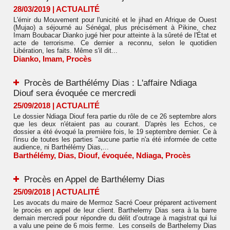
28/03/2019
|
ACTUALITÉ
L'émir du Mouvement pour l'unicité et le jihad en Afrique de Ouest
(Mujao) a séjourné au Sénégal, plus précisément à Pikine, chez
Imam Boubacar Dianko jugé hier pour atteinte à la sûreté de l'État et
acte de terrorisme. Ce dernier a reconnu, selon le quotidien
Libération, les faits. Même s'il dit...
Dianko
,
Imam
,
Procès
Procès de Barthélémy Dias : L'affaire Ndiaga
Diouf sera évoquée ce mercredi
25/09/2018
|
ACTUALITÉ
Le dossier Ndiaga Diouf fera partie du rôle de ce 26 septembre alors
que les deux n'étaient pas au courant. D'après les Echos, ce
dossier a été évoqué la première fois, le 19 septembre dernier. Ce à
l'insu de toutes les parties "aucune partie n'a été informée de cette
audience, ni Barthélémy Dias,...
Barthélémy
,
Dias
,
Diouf
,
évoquée
,
Ndiaga
,
Procès
Procès en Appel de Barthélemy Dias
25/09/2018
|
ACTUALITÉ
Les avocats du maire de Mermoz Sacré Coeur préparent activement
le procès en appel de leur client. Barthelemy Dias sera à la barre
demain mercredi pour répondre du délit d’outrage à magistrat qui lui
a valu une peine de 6 mois ferme. Les conseils de Barthelemy Dias