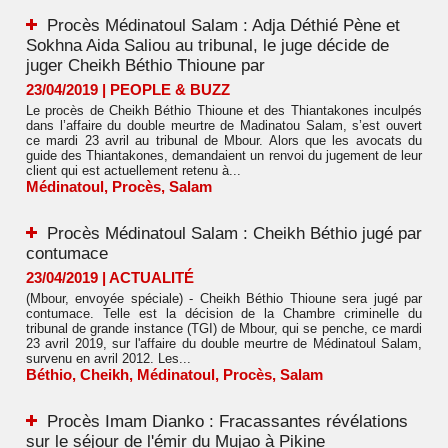
Procès Médinatoul Salam : Adja Déthié Pène et
Sokhna Aida Saliou au tribunal, le juge décide de
juger Cheikh Béthio Thioune par
23/04/2019
|
PEOPLE & BUZZ
Le procès de Cheikh Béthio Thioune et des Thiantakones inculpés
dans l’affaire du double meurtre de Madinatou Salam, s’est ouvert
ce mardi 23 avril au tribunal de Mbour. Alors que les avocats du
guide des Thiantakones, demandaient un renvoi du jugement de leur
client qui est actuellement retenu à...
Médinatoul
,
Procès
,
Salam
Procès Médinatoul Salam : Cheikh Béthio jugé par
contumace
23/04/2019
|
ACTUALITÉ
(Mbour, envoyée spéciale) - Cheikh Béthio Thioune sera jugé par
contumace. Telle est la décision de la Chambre criminelle du
tribunal de grande instance (TGI) de Mbour, qui se penche, ce mardi
23 avril 2019, sur l'affaire du double meurtre de Médinatoul Salam,
survenu en avril 2012. Les...
Béthio
,
Cheikh
,
Médinatoul
,
Procès
,
Salam
Procès Imam Dianko : Fracassantes révélations
sur le séjour de l'émir du Mujao à Pikine