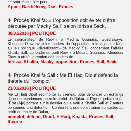
se sont réunis hier pour...
Appel
,
Barthélemy
,
Dias
,
Procès
Procès Khalifa: « L’opposition doit éviter d’être
déroutée par Macky Sall” selon Idrissa Seck.
30/01/2018
|
POLITIQUE
Le coordinateur de Rewmi à Médina Gounass, Guédiawaye,
Khoudour Diaw invite les leaders de l’opposition à la vigilance face
au jeu politique «divertissant» de Macky Sall concernant l’affaire
Khalifa Sall. Le leader du parti Rewmi à Médina Gounass, Khoudour
Diaw, a attiré l’attention des leaders de...
Idrissa
,
Khalifa
,
Macky
,
opposition
,
Procès
,
Sall
,
Seck
Procès Khalifa Sall : Me El Hadj Diouf défend la
théorie du "complot"
23/01/2018
|
POLITIQUE
Me El Hadj Diouf est monté au créneau pour dénoncer un échange
de correspondances entre le préfet de Dakar et l'Agent judiciaire de
l'État (Aje) portant sur le dossier qui a valu à Khalifa Sall et 7 autres
personnes une détention. Confronté à une constitution contestée au
profit du maire de Dakar,...
complot
,
défend
,
Diouf
,
ElHadj
,
Khalifa
,
Procès
,
Sall
,
théorie