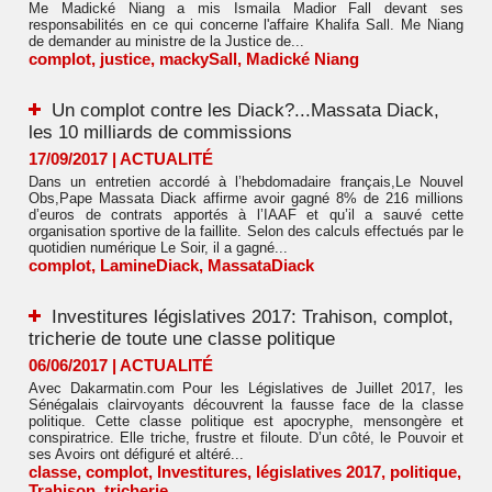
Me Madické Niang a mis Ismaila Madior Fall devant ses
responsabilités en ce qui concerne l'affaire Khalifa Sall. Me Niang
de demander au ministre de la Justice de...
complot
,
justice
,
mackySall
,
Madické Niang
Un complot contre les Diack?...Massata Diack,
les 10 milliards de commissions
17/09/2017
|
ACTUALITÉ
Dans un entretien accordé à l’hebdomadaire français,Le Nouvel
Obs,Pape Massata Diack affirme avoir gagné 8% de 216 millions
d’euros de contrats apportés à l’IAAF et qu’il a sauvé cette
organisation sportive de la faillite. Selon des calculs effectués par le
quotidien numérique Le Soir, il a gagné...
complot
,
LamineDiack
,
MassataDiack
Investitures législatives 2017: Trahison, complot,
tricherie de toute une classe politique
06/06/2017
|
ACTUALITÉ
Avec Dakarmatin.com Pour les Législatives de Juillet 2017, les
Sénégalais clairvoyants découvrent la fausse face de la classe
politique. Cette classe politique est apocryphe, mensongère et
conspiratrice. Elle triche, frustre et filoute. D’un côté, le Pouvoir et
ses Avoirs ont défiguré et altéré...
classe
,
complot
,
Investitures
,
législatives 2017
,
politique
,
Trahison
,
tricherie