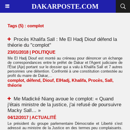
DAKARPOSTE.COM
Tags (5) : complot
Procès Khalifa Sall : Me El Hadj Diouf défend la
théorie du "complot"
23/01/2018
|
POLITIQUE
Me El Hadj Diouf est monté au créneau pour dénoncer un échange
de correspondances entre le préfet de Dakar et l'Agent judiciaire de
l'État (Aje) portant sur le dossier qui a valu à Khalifa Sall et 7 autres
personnes une détention. Confronté à une constitution contestée au
profit du maire de Dakar,...
complot
,
défend
,
Diouf
,
ElHadj
,
Khalifa
,
Procès
,
Sall
,
théorie
Me Madické Niang avoue le complot: « Quand
j'étais ministre de la justice, j'ai refusé de poursuivre
Macky Sall… »
04/12/2017
|
ACTUALITÉ
Le président du groupe parlementaire Démocratie et Liberté s'est
adressé au ministre de la Justice en des termes peu complaisants.