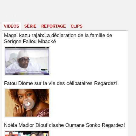
Vidéos & images
VIDÉOS
SÉRIE
REPORTAGE
CLIPS
Magal kazu rajab:La déclaration de la famille de
Serigne Fallou Mbacké
Fatou Diome sur la vie des célibataires Regardez!
Ndéla Madior Diouf clashe Oumane Sonko Regardez!