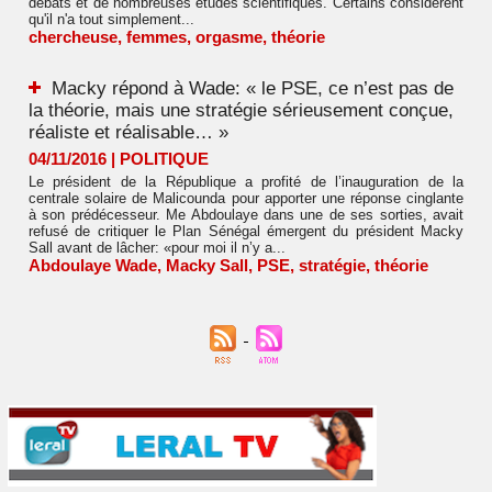
débats et de nombreuses études scientifiques. Certains considèrent
qu'il n'a tout simplement...
chercheuse
,
femmes
,
orgasme
,
théorie
Macky répond à Wade: « le PSE, ce n’est pas de
la théorie, mais une stratégie sérieusement conçue,
réaliste et réalisable… »
04/11/2016
|
POLITIQUE
Le président de la République a profité de l’inauguration de la
centrale solaire de Malicounda pour apporter une réponse cinglante
à son prédécesseur. Me Abdoulaye dans une de ses sorties, avait
refusé de critiquer le Plan Sénégal émergent du président Macky
Sall avant de lâcher: «pour moi il n’y a...
Abdoulaye Wade
,
Macky Sall
,
PSE
,
stratégie
,
théorie