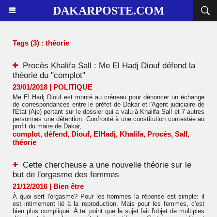
DAKARPOSTE.COM
Tags (3) : théorie
Procès Khalifa Sall : Me El Hadj Diouf défend la
théorie du "complot"
23/01/2018
|
POLITIQUE
Me El Hadj Diouf est monté au créneau pour dénoncer un échange
de correspondances entre le préfet de Dakar et l'Agent judiciaire de
l'État (Aje) portant sur le dossier qui a valu à Khalifa Sall et 7 autres
personnes une détention. Confronté à une constitution contestée au
profit du maire de Dakar,...
complot
,
défend
,
Diouf
,
ElHadj
,
Khalifa
,
Procès
,
Sall
,
théorie
Cette chercheuse a une nouvelle théorie sur le
but de l'orgasme des femmes
21/12/2016
|
Bien être
À quoi sert l'orgasme? Pour les hommes la réponse est simple: il
est intimement lié à la reproduction. Mais pour les femmes, c'est
bien plus compliqué. À tel point que le sujet fait l'objet de multiples