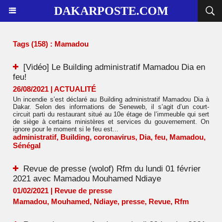
DAKARPOSTE.COM
Tags (158) : Mamadou
[Vidéo] Le Building administratif Mamadou Dia en
feu!
26/08/2021
|
ACTUALITÉ
Un incendie s’est déclaré au Building administratif Mamadou Dia à
Dakar. Selon des informations de Seneweb, il s’agit d’un court-
circuit parti du restaurant situé au 10e étage de l’immeuble qui sert
de siège à certains ministères et services du gouvernement. On
ignore pour le moment si le feu est...
administratif
,
Building
,
coronavirus
,
Dia
,
feu
,
Mamadou
,
Sénégal
Revue de presse (wolof) Rfm du lundi 01 février
2021 avec Mamadou Mouhamed Ndiaye
01/02/2021
|
Revue de presse
Mamadou
,
Mouhamed
,
Ndiaye
,
presse
,
Revue
,
Rfm