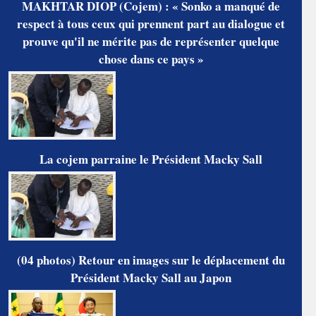
MAKHTAR DIOP (Cojem) : « Sonko a manqué de
respect à tous ceux qui prennent part au dialogue et
prouve qu'il ne mérite pas de représenter quelque
chose dans ce pays »
La cojem parraine le Président Macky Sall
(04 photos) Retour en images sur le déplacement du
Président Macky Sall au Japon