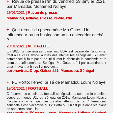
Revue de presse rfm du vendredi 29 janvier 2021
par Mamadou Mohamed Ndiaye
29/01/2021
|
Revue de presse
Mamadou
,
Ndiaye
,
Presse
,
revue
,
rfm
Que retenir du phénomène Mo Gates: Un
influenceur ou un businessman au calendrier caché
?
20/01/2021
|
ACTUALITÉ
En 2020, un sénégalais basé aux USA est passé de l’anonymat
total au succès absolu auprès des internautes sénégalais. S’il avait
commencé à faire parler de lui durant le début de la pandémie et le
premier confinement au Sénégal, Mo Gates a fini par atteindre le «
graal » avant la fin de l’année qui...
coronavirus
,
Diop
,
Galsen221
,
Mamadou
,
Sénégal
FC Porto: l’envol brisé de Mamadou Loum Ndiaye
15/01/2021
|
FOOTBALL
​Cité parmi les espoirs du football sénégalais au sortir de la première
coupe du monde U20 du Sénégal en 2015, Mamadou Loum Ndiaye
n’a pas connu la trajectoire qui était attendu de lui. L’international
sénégalais est placardisé au Fc Porto où il n’est plus dans les plans
de son entraineur. Un...
coronavirus
,
FCporto
,
Loum
,
Mamadou
,
Ndiaye
,
Sénégal