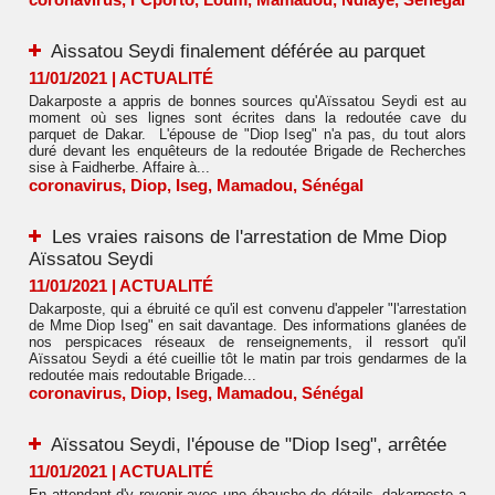
Aissatou Seydi finalement déférée au parquet
11/01/2021
|
ACTUALITÉ
Dakarposte a appris de bonnes sources qu'Aïssatou Seydi est au
moment où ses lignes sont écrites dans la redoutée cave du
parquet de Dakar. L'épouse de "Diop Iseg" n'a pas, du tout alors
duré devant les enquêteurs de la redoutée Brigade de Recherches
sise à Faidherbe. Affaire à...
coronavirus
,
Diop
,
Iseg
,
Mamadou
,
Sénégal
Les vraies raisons de l'arrestation de Mme Diop
Aïssatou Seydi
11/01/2021
|
ACTUALITÉ
Dakarposte, qui a ébruité ce qu'il est convenu d'appeler "l'arrestation
de Mme Diop Iseg" en sait davantage. Des informations glanées de
nos perspicaces réseaux de renseignements, il ressort qu'il
Aïssatou Seydi a été cueillie tôt le matin par trois gendarmes de la
redoutée mais redoutable Brigade...
coronavirus
,
Diop
,
Iseg
,
Mamadou
,
Sénégal
Aïssatou Seydi, l'épouse de "Diop Iseg", arrêtée
11/01/2021
|
ACTUALITÉ
En attendant d'y revenir avec une ébauche de détails, dakarposte a