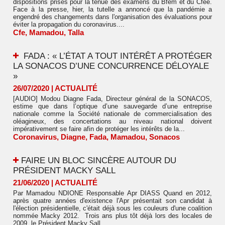
dispositions prises pour la tenue des examens du Bfem et du Cfee.
Face à la presse, hier, la tutelle a annoncé que la pandémie a
engendré des changements dans l'organisation des évaluations pour
éviter la propagation du coronavirus....
Cfe
,
Mamadou
,
Talla
FADA : « L’ÉTAT A TOUT INTÉRÊT A PROTÉGER
LA SONACOS D’UNE CONCURRENCE DÉLOYALE
»
26/07/2020
|
ACTUALITÉ
[AUDIO] Modou Diagne Fada, Directeur général de la SONACOS,
estime que dans l’optique d’une sauvegarde d’une entreprise
nationale comme la Société nationale de commercialisation des
oléagineux, des concertations au niveau national doivent
impérativement se faire afin de protéger les intérêts de la...
Coronavirus
,
Diagne
,
Fada
,
Mamadou
,
Sonacos
​FAIRE UN BLOC SINCÈRE AUTOUR DU
PRÉSIDENT MACKY SALL
21/06/2020
|
ACTUALITÉ
Par Mamadou NDIONE Responsable Apr DIASS Quand en 2012,
après quatre années d'existence l'Apr présentait son candidat à
l'élection présidentielle, c'était déjà sous les couleurs d'une coalition
nommée Macky 2012. Trois ans plus tôt déjà lors des locales de
2009, le Président Macky Sall...