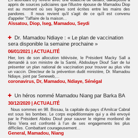
appris de sources judiciaires que l'illustre épouse de Mamadou Diop
est au moment où ses lignes sont écrites entre les mains des
pandores. Il nous revient qu'il s'agit de ce qu'il est convenu
d'appeler "l'affaire de la maison...
Aïssatou
,
Diop
,
Iseg
,
Mamadou
,
Seydi
Dr. Mamadou Ndiaye : « Le plan de vaccination
sera disponible la semaine prochaine »
06/01/2021
|
ACTUALITÉ
Hier, lors de son allocution télévisée, le Président Macky Sall a
demandé à son ministre de la Santé, Abdoulaye Diouf Sarr de lui
présenter un plan national de vaccination pour trouver au plus vite
un vaccin. Directeur de la prévention dudit ministère, Dr. Mamadou
Ndiaye, joint par Seneweb,...
coronavirus
,
Dr
,
Mamadou
,
Ndiaye
,
Sénégal
Un héros nommé Mamadou Niang par Barka BA
30/12/2020
|
ACTUALITÉ
Nous sommes en 98. Bissau, la capitale du pays d’Amilcar Cabral
est sous les bombes. Le corps expéditionnaire qui y a été envoyé
par le Président Abdou Diouf pour sauver le régime moribond de
Nino Viera est confronté à l’un de ses engagements les plus
difficiles. Combattant courageusement...
General
,
Mamadou
,
Niang