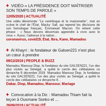
VIDÉO-« LA PRÉSIDENCE DOIT MAÎTRISER
SON TEMPS DE PAROLE »
12/05/2020
|
ACTUALITÉ
Une vidéo dénommée ‘’Le ventriloque et la marionnette’’, met en
scène le chef de l’État, Macky Sall, qui reprend les décisions de
son homologue français, Emmanuel Macron. On retient cette
phrase : « Nous devons désormais apprendre à vivre avec le
virus ». Aussi, l’adresse à la nation...
coronavirus
,
covid19
,
Etat
,
Ibra
,
Kane
,
Mamadou
Al Khayri : le fondateur de Galsen221 n’est plus
un cœur à prendre
09/12/2019
|
PEOPLE & BUZZ
Mamadou Mansour Diop, le fondateur du site GALSEN221, l’un des
plus visités au Sénégal, a quitté le cercle des célibataires ce
dimanche 8 décembre 2019. Mamadou Mansour Diop, le fondateur
du site GALSEN221, l’un des plus visités au Sénégal, a quitté le
cercle des célibataires ce dimanche 8...
Dakar
,
Diop
,
Mamadou
,
Mansour
,
Mariage
Convocation à la Dic : Mamadou Thiam fait la
leçon à Ousmane Sonko et ...
26/06/2019
|
ACTUALITÉ