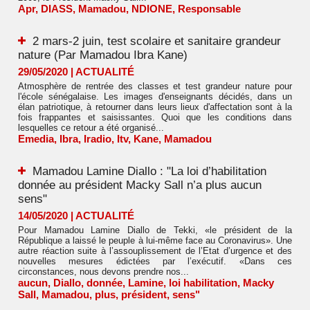
Apr
,
DIASS
,
Mamadou
,
NDIONE
,
Responsable
2 mars-2 juin, test scolaire et sanitaire grandeur
nature (Par Mamadou Ibra Kane)
29/05/2020
|
ACTUALITÉ
Atmosphère de rentrée des classes et test grandeur nature pour
l'école sénégalaise. Les images d'enseignants décidés, dans un
élan patriotique, à retourner dans leurs lieux d'affectation sont à la
fois frappantes et saisissantes. Quoi que les conditions dans
lesquelles ce retour a été organisé...
Emedia
,
Ibra
,
Iradio
,
Itv
,
Kane
,
Mamadou
Mamadou Lamine Diallo : "La loi d’habilitation
donnée au président Macky Sall n’a plus aucun
sens"
14/05/2020
|
ACTUALITÉ
Pour Mamadou Lamine Diallo de Tekki, «le président de la
République a laissé le peuple à lui-même face au Coronavirus». Une
autre réaction suite à l’assouplissement de l’Etat d’urgence et des
nouvelles mesures édictées par l’exécutif. «Dans ces
circonstances, nous devons prendre nos...
aucun
,
Diallo
,
donnée
,
Lamine
,
loi habilitation
,
Macky
Sall
,
Mamadou
,
plus
,
président
,
sens"