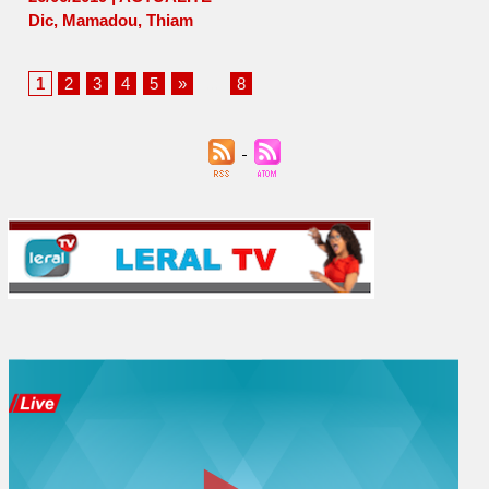
Dic
,
Mamadou
,
Thiam
1
2
3
4
5
»
...
8