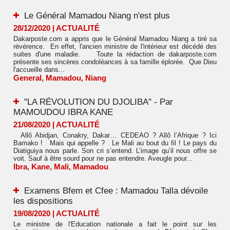
Le Général Mamadou Niang n'est plus
28/12/2020
|
ACTUALITÉ
Dakarposte.com a appris que le Général Mamadou Niang a tiré sa
révérence. En effet, l'ancien ministre de l'intérieur est décédé des
suites d'une maladie. Toute la rédaction de dakarposte.com
présente ses sincères condoléances à sa famille éplorée. Que Dieu
l'accueille dans...
General
,
Mamadou
,
Niang
"LA RÉVOLUTION DU DJOLIBA" - Par
MAMOUDOU IBRA KANE
21/08/2020
|
ACTUALITÉ
Allô Abidjan, Conakry, Dakar… CEDEAO ? Allô l’Afrique ? Ici
Bamako ! Mais qui appelle ? Le Mali au bout du fil ! Le pays du
Diatiguiya nous parle. Son cri s’entend. L’image qu’il nous offre se
voit. Sauf à être sourd pour ne pas entendre. Aveugle pour...
Ibra
,
Kane
,
Mali
,
Mamadou
Examens Bfem et Cfee : Mamadou Talla dévoile
les dispositions
19/08/2020
|
ACTUALITÉ
Le ministre de l'Education nationale a fait le point sur les