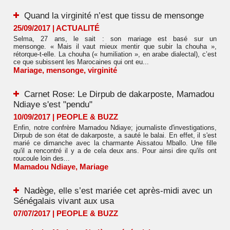
Quand la virginité n’est que tissu de mensonge
25/09/2017
|
ACTUALITÉ
Selma, 27 ans, le sait : son mariage est basé sur un
mensonge. « Mais il vaut mieux mentir que subir la chouha »,
rétorque-t-elle. La chouha (« humiliation », en arabe dialectal), c’est
ce que subissent les Marocaines qui ont eu...
Mariage
,
mensonge
,
virginité
Carnet Rose: Le Dirpub de dakarposte, Mamadou
Ndiaye s'est "pendu"
10/09/2017
|
PEOPLE & BUZZ
Enfin, notre confrère Mamadou Ndiaye; journaliste d'investigations,
Dirpub de son état de dakarposte, a sauté le balai. En effet, il s'est
marié ce dimanche avec la charmante Aissatou Mballo. Une fille
qu'il a rencontré il y a de cela deux ans. Pour ainsi dire qu'ils ont
roucoule loin des...
Mamadou Ndiaye
,
Mariage
Nadège, elle s’est mariée cet après-midi avec un
Sénégalais vivant aux usa
07/07/2017
|
PEOPLE & BUZZ