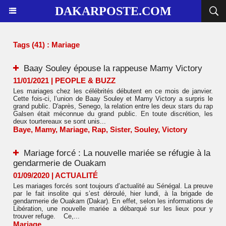
DAKARPOSTE.COM
Tags (41) : Mariage
Baay Souley épouse la rappeuse Mamy Victory
11/01/2021
|
PEOPLE & BUZZ
Les mariages chez les célébrités débutent en ce mois de janvier.
Cette fois-ci, l’union de Baay Souley et Mamy Victory a surpris le
grand public. D'après, Senego, la relation entre les deux stars du rap
Galsen était méconnue du grand public. En toute discrétion, les
deux tourtereaux se sont unis...
Baye
,
Mamy
,
Mariage
,
Rap
,
Sister
,
Souley
,
Victory
Mariage forcé : La nouvelle mariée se réfugie à la
gendarmerie de Ouakam
01/09/2020
|
ACTUALITÉ
Les mariages forcés sont toujours d’actualité au Sénégal. La preuve
par le fait insolite qui s’est déroulé, hier lundi, à la brigade de
gendarmerie de Ouakam (Dakar). En effet, selon les informations de
Libération, une nouvelle mariée a débarqué sur les lieux pour y
trouver refuge. Ce,...
Mariage