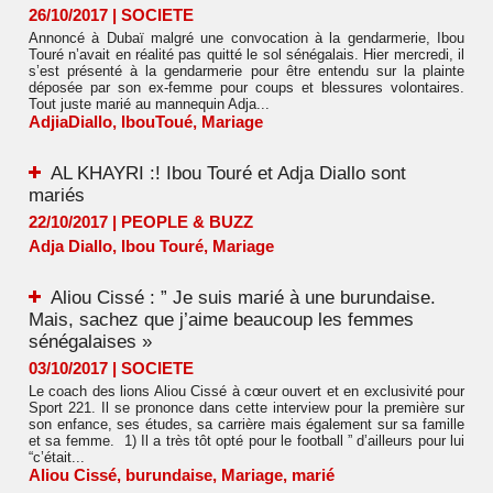
26/10/2017
|
SOCIETE
Annoncé à Dubaï malgré une convocation à la gendarmerie, Ibou
Touré n’avait en réalité pas quitté le sol sénégalais. Hier mercredi, il
s’est présenté à la gendarmerie pour être entendu sur la plainte
déposée par son ex-femme pour coups et blessures volontaires.
Tout juste marié au mannequin Adja...
AdjiaDiallo
,
IbouToué
,
Mariage
AL KHAYRI :! Ibou Touré et Adja Diallo sont
mariés
22/10/2017
|
PEOPLE & BUZZ
Adja Diallo
,
Ibou Touré
,
Mariage
Aliou Cissé : ” Je suis marié à une burundaise.
Mais, sachez que j’aime beaucoup les femmes
sénégalaises »
03/10/2017
|
SOCIETE
Le coach des lions Aliou Cissé à cœur ouvert et en exclusivité pour
Sport 221. Il se prononce dans cette interview pour la première sur
son enfance, ses études, sa carrière mais également sur sa famille
et sa femme. 1) Il a très tôt opté pour le football ” d’ailleurs pour lui
“c’était...
Aliou Cissé
,
burundaise
,
Mariage
,
marié