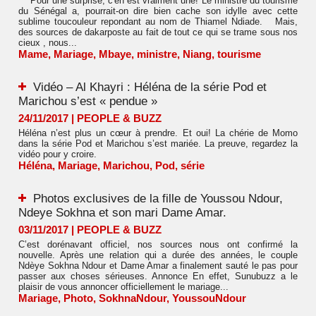
Pour une surprise, c'en est vraiment une! Le ministre du tourisme
du Sénégal a, pourrait-on dire bien cache son idylle avec cette
sublime toucouleur repondant au nom de Thiamel Ndiade. Mais,
des sources de dakarposte au fait de tout ce qui se trame sous nos
cieux , nous...
Mame
,
Mariage
,
Mbaye
,
ministre
,
Niang
,
tourisme
Vidéo – Al Khayri : Héléna de la série Pod et
Marichou s’est « pendue »
24/11/2017
|
PEOPLE & BUZZ
Héléna n’est plus un cœur à prendre. Et oui! La chérie de Momo
dans la série Pod et Marichou s’est mariée. La preuve, regardez la
vidéo pour y croire.
Héléna
,
Mariage
,
Marichou
,
Pod
,
série
Photos exclusives de la fille de Youssou Ndour,
Ndeye Sokhna et son mari Dame Amar.
03/11/2017
|
PEOPLE & BUZZ
C’est dorénavant officiel, nos sources nous ont confirmé la
nouvelle. Après une relation qui a durée des années, le couple
Ndèye Sokhna Ndour et Dame Amar a finalement sauté le pas pour
passer aux choses sérieuses. Annonce En effet, Sunubuzz a le
plaisir de vous annoncer officiellement le mariage...
Mariage
,
Photo
,
SokhnaNdour
,
YoussouNdour