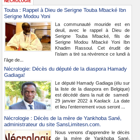
NÉCROLOGIE
Touba : Rappel à Dieu de Serigne Touba Mbacké Ibn
Serigne Modou Yoni
La communauté mouride est en
deuil, avec le rappel à Dieu de
Serigne Touba Mbacké, fils de
Serigne Modou Mbacké Yoni Ibn
Khadim Rassoul. Cet érudit de
l'islam a tiré sa révérence ce lundi à
l'âge de...
Nécrologie: Décès du député de la diaspora Hamady
Gadiaga!
Le député Hamady Gadiaga (élu sur
la liste de la diaspora en Belgique)
est décédé dans la nuit de samedi
29 janvier 2022 à Kaolack .La date
et lieu l'enterrement vous seront ...
Nécrologie : Décès de la mère de Yankhoba Sané,
administrateur du site SansLimitesn.com.
Nous venons d’apprendre le décès
de la mère de Yankhoba Sané,