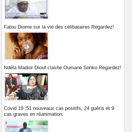
Fatou Diome sur la vie des célibataires Regardez!
Ndéla Madior Diouf clashe Oumane Sonko Regardez!
Covid 19 :51 nouveaux cas positifs, 24 guéris et 9
cas graves en réanimation.