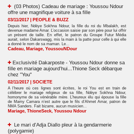
(03 Photos) Cadeau de mariage : Youssou Ndour
offre une magnifique voiture à sa fille
03/11/2017
|
PEOPLE & BUZZ
Depuis hier, Ndèye Sokhna Ndour, la fille du roi du Mbalakh, est
devenue madame Amar. L’occasion saisie par son père pour lui offrir
un présent de taille. En effet, le patron du Groupe Futur Média
aurait, selon Dakarswagg, mis la main à la patte pour celle à qui elle
a donné le nom de sa maman. Le...
Cadeau
,
Mariage
,
YoussouNDour
​Exclusivité Dakarposte - Youssou Ndour donne sa
fille en mariage aujourd’hui...Thione Seck débarque
chez "You"
02/11/2017
|
SOCIETE
A l’heure où ces lignes sont écrites, le roi You est en train de
célébrer le mariage religieux de sa fille, Ndèye Sokhna Ndour,
homonyme de sa vénérable mère. L’heureux élu qui épouse la fille
de Mamy Camara n’est autre que le fils d’Ahmet Amar, patron de
NMA Sanders. Fait bizarre, aucun musicien...
Mariage
,
ThioneSeck
,
Youssou Ndour
Le mari d’Adja Diallo pleur à la gendarmerie
(polygamie)