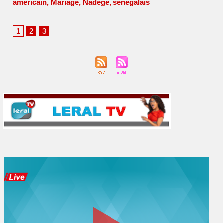
americain
,
Mariage
,
Nadège
,
sénégalais
1
2
3