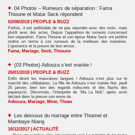
04 Photos – Rumeurs de séparation : Fama
Thioune et Matar Seck répondent
02/08/2018
|
PEOPLE & BUZZ
Parfois, il est préférable de ne pas répondre avec des mots, mais
plutôt avec des actes. Depuis l’apparition de rumeurs concernant
leur séparation, Fama Thioune et son époux Matar Seck ont préféré
mettre un terme à ces rumeurs de la meilleure des manières.
L’ignorance et la preuve de leur amour...
Fama
,
Mariage
,
Seck
,
Thioune
(03 Photos) Adiouza s’est mariée !
26/01/2018
|
PEOPLE & BUZZ
Enfin diront les mauvaises langues ! Adiouza n’est plus sur le
marché des célibataires. La fille de Adiouza s’est mariée hier, jeudi
25 janvier, bien loin des regards indiscrets et des flashs des
paparazzis. Désormais, l’interprète de “Ma La Nob”, après avoir
déclaré dans la presse son envie de...
Adiouza
,
Mariage
,
Mme
,
Thiaw
Les dessous du mariage entre Thiamel et
Mambaye Niang
16/12/2017
|
ACTUALITÉ