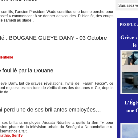
 de son fils, l’ancien Président Wade constitue une bonne perche pour
astef » commencent à se donner des coudes. Et bientôt, des coups
e samedi au stade...
PEOPLE 
Grèce :
vité : BOUGANE GUEYE DANY - 03 Octobre
le
entielle
 fouillé par la Douane
 Dany, fait de graves révélations. Invité de ‘’Faram Facce’’, ce
s ont reçues des missions de vérifications des douanes ». Ce, depuis
le de...
L’Égér
une G
 perd une de ses brillantes employées…
es brillants employés. Aissata Ndiathie a quitté la Sen Tv pour
mission phare de la télévision urbain du Sénégal « Ndoumbélane ».
ntatrice a fait...
iathie
,
SenTv