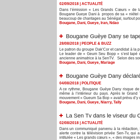
02/09/2018
|
ACTUALITÉ
Dans l’émission « Les Grands Cœurs » de la
Bougane Gueye Dani à propos de sa « niétel », 
beaucoup de chantages au Sénégal, surtout pou
Bougane
,
Dani
,
Gueye
,
Iran
,
Ndao
Bougane Guèye Dany se tape u
28/08/2018
|
PEOPLE & BUZZ
Le patron du groupe Dak’Cor et candidat à la
Le leader de « Geum Seu Bopp » s’est tapé u
ancienne animatrice à la SenTV. Selon des sou
Bougane
,
Dani
,
Gueye
,
Mariage
Bougane Guèye Dany déclaré p
04/08/2018
|
POLITIQUE
A ce rythme, Bougane Guèye Dany risque de n
même à l’intérieur du pays. Après le Grand Th
mouvement « Gueum Sa Bop » avait prévu d’y o
Bougane
,
Dani
,
Gueye
,
Niarry
,
Tally
La Sen Tv dans le viseur du 
02/08/2018
|
ACTUALITÉ
Dans un communiqué parvenu à la rédaction, le
alerte contre la télévision privée Sen-Tv, qui 
intitulée « Les grands cœurs », « des images in