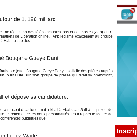
our de 1, 186 milliard
 de régulation des télécommunications et des postes (Artp) et D-
ations de Libération online, l’Artp réclame exactement au groupe
Fcfa au titre des...
âché Bougane Gueye Dani
uba, ce jeudi. Bougane Gueye Dany a sollicité des prières auprès
n journaliste, sur "son groupe de presse qui ferait sa promotion",
ll et dépose sa candidature.
 a rencontré ce lundi matin khalifa Ababacar Sall à la prison de
te entretien entre les deux personnalités. Pour rappel le leader de
conferences publiques que...
Inscri
lent chez Wade