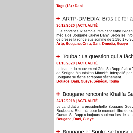
Tags (18) : Dani
ARTP-DMEDIA: Bras de fer aut
30/12/2020
|
ACTUALITÉ
Le contentieux semble imminent entre l’Agence
média de Bougane Guèye Dany. Selon les inform
de presse la rondelette somme de 1.186.170.362 
Artp
,
Bougane
,
Cnra
,
Dani
,
Dmedia
,
Gueye
Touba : La question qui a f
01/10/2020
|
ACTUALITÉ
Le leader du mouvement Gëm Sa Bopp était à To
de Serigne Mountakha Mbacké. Interpellé par u
Bougane se fâche et répond sèchement.
Bouage
,
Dani
,
Gueye
,
Sénégal
,
Touba
Bougane rencontre Khalifa Sa
24/12/2018
|
ACTUALITÉ
Le candidat à la présidentielle Bougane Gueye
Reubeuss. Rien n'a pour le moment filtré de cet
Gueum Sa Bopp a toujours soutenu lors de ses 
Bougane
,
Dani
,
Gueye
Bougane et Sonko se bouscu