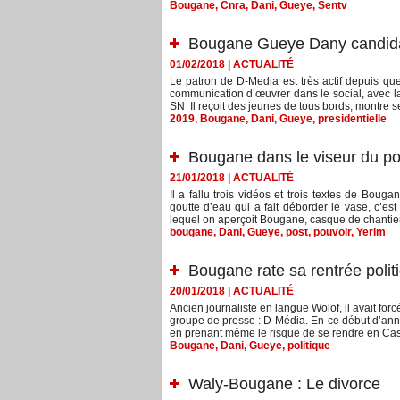
Bougane
,
Cnra
,
Dani
,
Gueye
,
Sentv
Bougane Gueye Dany candidat
01/02/2018
|
ACTUALITÉ
Le patron de D-Media est très actif depuis qu
communication d’œuvrer dans le social, ave
SN Il reçoit des jeunes de tous bords, montre ses
2019
,
Bougane
,
Dani
,
Gueye
,
presidentielle
Bougane dans le viseur du pou
21/01/2018
|
ACTUALITÉ
Il a fallu trois vidéos et trois textes de Bo
goutte d’eau qui a fait déborder le vase, c’es
lequel on aperçoit Bougane, casque de chantier v
bougane
,
Dani
,
Gueye
,
post
,
pouvoir
,
Yerim
Bougane rate sa rentrée politi
20/01/2018
|
ACTUALITÉ
Ancien journaliste en langue Wolof, il avait fo
groupe de presse : D-Média. En ce début d’ann
en prenant même le risque de se rendre en Casa
Bougane
,
Dani
,
Gueye
,
politique
Waly-Bougane : Le divorce