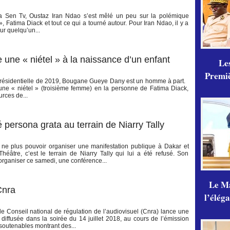
 Sen Tv, Oustaz Iran Ndao s’est mêlé un peu sur la polémique
Fatima Diack et tout ce qui a tourné autour. Pour Iran Ndao, il y a
r quelqu’un...
ne « niétel » à la naissance d’un enfant
Les
Premiè
 présidentielle de 2019, Bougane Gueye Dany est un homme à part.
ne « niétel » (troisième femme) en la personne de Fatima Diack,
rces de...
ersona grata au terrain de Niarry Tally
e plus pouvoir organiser une manifestation publique à Dakar et
éâtre, c’est le terrain de Niarry Tally qui lui a été refusé. Son
rganiser ce samedi, une conférence...
Le Ma
Cnra
l’élég
 Conseil national de régulation de l’audiovisuel (Cnra) lance une
a diffusée dans la soirée du 14 juillet 2018, au cours de l’émission
soutenables montrant des...