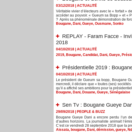
03/12/2018
|
ACTUALITÉ
Véritable vivier d’électeurs avec le « forfait »
accéder au pouvoir. « Gueum sa Bopp » et « P
? Après sa phénoménale démonstration de forc
Bougane
,
Dani
,
Gueye
,
Ousmane
,
Sonko
REPLAY - Faram Facce - In
2018
04/10/2018
|
ACTUALITÉ
2019
,
Bougane
,
Candidat
,
Dani
,
Gueye
,
Présid
Présidentielle 2019 : Bougane
04/10/2018
|
ACTUALITÉ
Le président de Gueum sa bopp, Bougane Gueye
mercredi, il déclare que « toutes (ses) société
qu’il a affiché ses ambitions pour la présidentiel
Bougane
,
Dani
,
Douane
,
Gueye
,
Sénégalaise
Sen Tv : Bougane Gueye Dani
29/09/2018
|
PEOPLE & BUZZ
Bougane Gueye Dani a encore perdu l’un de s
d’autres horizons. La journaliste animait l’é
C’est ce vendredi 28 septembre 2018 que la prése
Aissata
,
bougane
,
Dani
,
démission
,
gueye
,
Nd