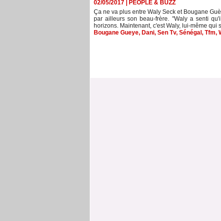
02/05/2017
|
PEOPLE & BUZZ
Ça ne va plus entre Waly Seck et Bougane Guèye
par ailleurs son beau-frère. "Waly a senti qu
horizons. Maintenant, c'est Waly, lui-même qui s
Bougane Gueye
,
Dani
,
Sen Tv
,
Sénégal
,
Tfm
,