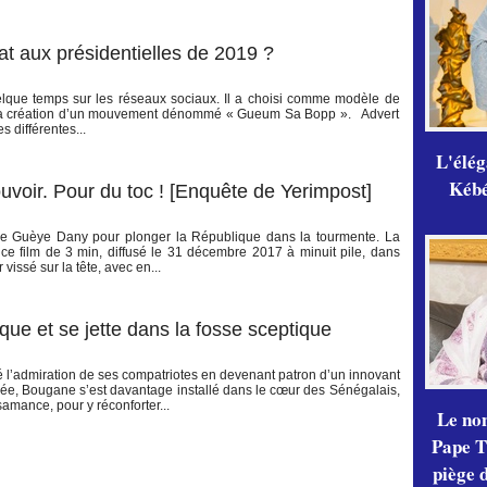
 aux présidentielles de 2019 ?
elque temps sur les réseaux sociaux. Il a choisi comme modèle de
c la création d’un mouvement dénommé « Gueum Sa Bopp ». Advert
 différentes...
L'élé
Kébé,
voir. Pour du toc ! [Enquête de Yerimpost]
ugane Guèye Dany pour plonger la République dans la tourmente. La
t ce film de 3 min, diffusé le 31 décembre 2017 à minuit pile, dans
issé sur la tête, avec en...
que et se jette dans la fosse sceptique
rcé l’admiration de ses compatriotes en devenant patron d’un innovant
ée, Bougane s’est davantage installé dans le cœur des Sénégalais,
mance, pour y réconforter...
Le no
Pape Th
piège 