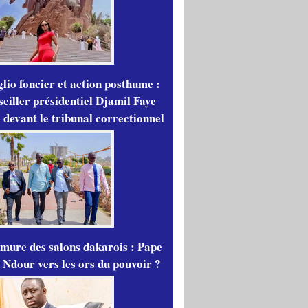
lio foncier et action posthume :
seiller présidentiel Djamil Faye
 devant le tribunal correctionnel
mure des salons dakarois : Pape
 Ndour vers les ors du pouvoir ?