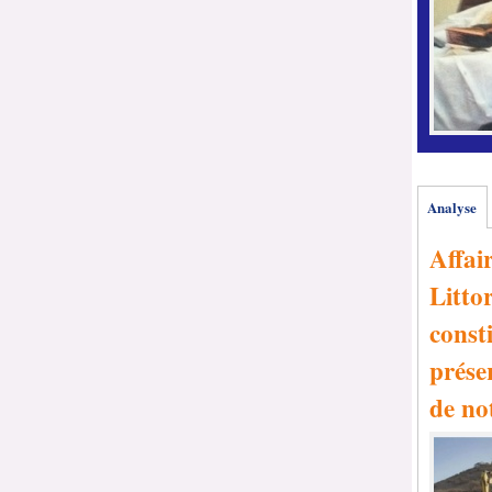
Analyse
Affai
Littor
consti
prése
de no