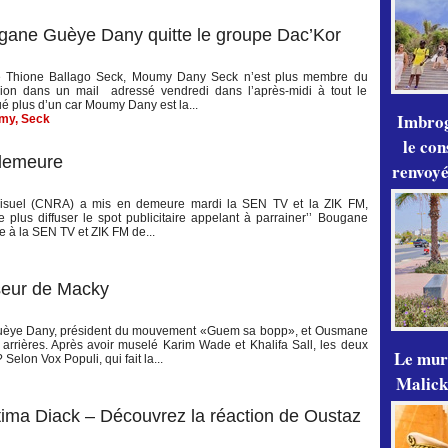
ane Guèye Dany quitte le groupe Dac’Kor
e Thione Ballago Seck, Moumy Dany Seck n’est plus membre du
sion dans un mail adressé vendredi dans l’après-midi à tout le
é plus d’un car Moumy Dany est la...
Imbrog
my
,
Seck
le con
 demeure
renvoyé
iovisuel (CNRA) a mis en demeure mardi la SEN TV et la ZIK FM,
lus diffuser le spot publicitaire appelant à parrainer’’ Bougane
à la SEN TV et ZIK FM de...
seur de Macky
ye Dany, président du mouvement «Guem sa bopp», et Ousmane
s arrières. Après avoir muselé Karim Wade et Khalifa Sall, les deux
Le mur
Selon Vox Populi, qui fait la...
Malick
tima Diack – Découvrez la réaction de Oustaz