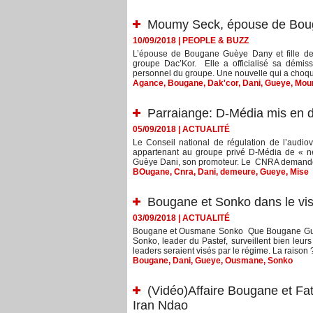
Moumy Seck, épouse de Boug
10/09/2018
|
PEOPLE & BUZZ
L’épouse de Bougane Guèye Dany et fille d
groupe Dac’Kor. Elle a officialisé sa démis
personnel du groupe. Une nouvelle qui a choqu
Agance
,
Bougane
,
Dak'cor
,
Dani
,
Gueye
,
Mou
Parraiange: D-Média mis en
05/09/2018
|
ACTUALITÉ
Le Conseil national de régulation de l’aud
appartenant au groupe privé D-Média de « ne p
Guèye Dani, son promoteur. Le CNRA demande 
BOugane
,
Cnra
,
Dani
,
demeure
,
Gueye
,
Mise
Bougane et Sonko dans le vi
03/09/2018
|
ACTUALITÉ
Bougane et Ousmane Sonko Que Bougane Guè
Sonko, leader du Pastef, surveillent bien leur
leaders seraient visés par le régime. La raison ? 
Bougane
,
Dani
,
Gueye
,
Ousmane
,
Sonko
(Vidéo)Affaire Bougane et Fa
Iran Ndao