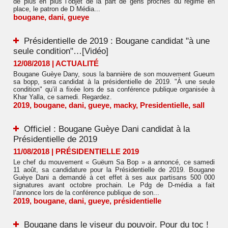
de plus en plus l’objet de la part de gens proches du régime en
place, le patron de D Média...
bougane
,
dani
,
gueye
Présidentielle de 2019 : Bougane candidat "à une
seule condition"…[Vidéo]
12/08/2018
|
ACTUALITÉ
Bougane Guèye Dany, sous la bannière de son mouvement Gueum
sa bopp, sera candidat à la présidentielle de 2019. "À une seule
condition" qu’il a fixée lors de sa conférence publique organisée à
Khar Yalla, ce samedi. Regardez.
2019
,
bougane
,
dani
,
gueye
,
macky
,
Presidentielle
,
sall
Officiel : Bougane Guèye Dani candidat à la
Présidentielle de 2019
11/08/2018
|
PRÉSIDENTIELLE 2019
Le chef du mouvement « Guëum Sa Bop » a annoncé, ce samedi
11 août, sa candidature pour la Présidentielle de 2019. Bougane
Guèye Dani a demandé à cet effet à ses aux partisans 500 000
signatures avant octobre prochain. Le Pdg de D-média a fait
l’annonce lors de la conférence publique de son...
2019
,
bougane
,
dani
,
gueye
,
présidentielle
Bougane dans le viseur du pouvoir. Pour du toc !