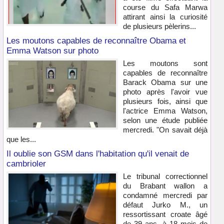
course du Safa Marwa
attirant ainsi la curiosité
de plusieurs pèlerins...
Les moutons capables de reconnaître Obama et
Emma Watson sur photo
Les moutons sont
capables de reconnaître
Barack Obama sur une
photo après l'avoir vue
plusieurs fois, ainsi que
l'actrice Emma Watson,
selon une étude publiée
mercredi. "On savait déjà
que les...
Il oublie son GSM dans l'habitation qu'il venait de
cambrioler
Le tribunal correctionnel
du Brabant wallon a
condamné mercredi par
défaut Jurko M., un
ressortissant croate âgé
de 39 ans, à 18 mois de