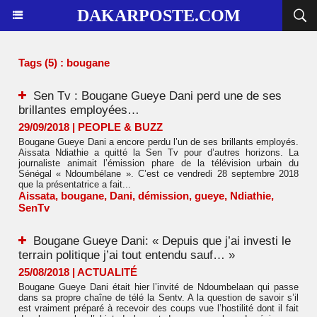
DAKARPOSTE.COM
Tags (5) : bougane
Sen Tv : Bougane Gueye Dani perd une de ses
brillantes employées…
29/09/2018
|
PEOPLE & BUZZ
Bougane Gueye Dani a encore perdu l’un de ses brillants employés.
Aissata Ndiathie a quitté la Sen Tv pour d’autres horizons. La
journaliste animait l’émission phare de la télévision urbain du
Sénégal « Ndoumbélane ». C’est ce vendredi 28 septembre 2018
que la présentatrice a fait...
Aissata
,
bougane
,
Dani
,
démission
,
gueye
,
Ndiathie
,
SenTv
Bougane Gueye Dani: « Depuis que j’ai investi le
terrain politique j’ai tout entendu sauf… »
25/08/2018
|
ACTUALITÉ
Bougane Gueye Dani était hier l’invité de Ndoumbelaan qui passe
dans sa propre chaîne de télé la Sentv. A la question de savoir s’il
est vraiment préparé à recevoir des coups vue l’hostilité dont il fait