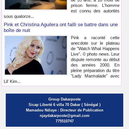
prison ferme. L'homme
est connu des autorités
sous quatorze...
Pink et Christina Aguilera ont failli se battre dans une
boîte de nuit
Pink a raconté cette
anecdote sur le plateau
de "Watch What Happens
Live". © photo news. Leur
dispute remonte au début
des années 2000. En
pleine préparation du titre
"Lady Marmalade" avec
Lil' Kim...
Group Dakarposte
Sicap Liberté 6 villa 70 Dakar ( Sénégal )
Mamadou Ndiaye : Directeur de Publication
njaydakarposte@gmail.com
775510747