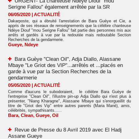
URGENT- La chanteuse Ndèye Diouf "mou
Serigne Fallou" également arrêtée par la SR
06/05/2020
|
ACTUALITÉ
Dakarposte, qui a ébruité l'arrestation de Bara Guèye et Cie, a
appris de ses réseaux de renseignements que la célèbre chanteuse
Ndèye Diouf "mou Serigne Fallou" fait partie des personnes mis aux
arrêts et gardés à vue par la redoutée mais redoutable Section
Recherches de la gendarmerie.
Gueye
,
Ndeye
Bara Guèye "Clean Oil", Adja Diallo, Alassane
Mbaye "Le Griot des VIP"...arrêtés et ...placés en
garde à vue par la Section Recherches de la
gendarmerie
05/05/2020
|
ACTUALITÉ
Comme d'aucuns le subodoraient, le célèbre Bara Guèye de
l'entreprise "Clean Oil", l'illustre pin-up Adja Diallo qui n'est plus à
présenter, "Niang Kharagne", Alassane Mbaye qui s'enorgueillit du
titre de "Griot des Vip" entre autres parents (Maria Mané), amis,
célébrités, sympathisants......
Bara
,
Clean
,
Gueye
,
Oil
Revue de Presse du 8 Avril 2019 avec El Hadj
Assane Gueye