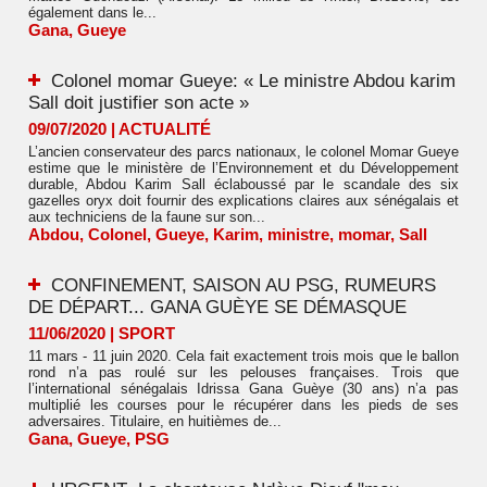
également dans le...
Gana
,
Gueye
Colonel momar Gueye: « Le ministre Abdou karim
Sall doit justifier son acte »
09/07/2020
|
ACTUALITÉ
L’ancien conservateur des parcs nationaux, le colonel Momar Gueye
estime que le ministère de l’Environnement et du Développement
durable, Abdou Karim Sall éclaboussé par le scandale des six
gazelles oryx doit fournir des explications claires aux sénégalais et
aux techniciens de la faune sur son...
Abdou
,
Colonel
,
Gueye
,
Karim
,
ministre
,
momar
,
Sall
CONFINEMENT, SAISON AU PSG, RUMEURS
DE DÉPART... GANA GUÈYE SE DÉMASQUE
11/06/2020
|
SPORT
11 mars - 11 juin 2020. Cela fait exactement trois mois que le ballon
rond n’a pas roulé sur les pelouses françaises. Trois que
l’international sénégalais Idrissa Gana Guèye (30 ans) n’a pas
multiplié les courses pour le récupérer dans les pieds de ses
adversaires. Titulaire, en huitièmes de...
Gana
,
Gueye
,
PSG