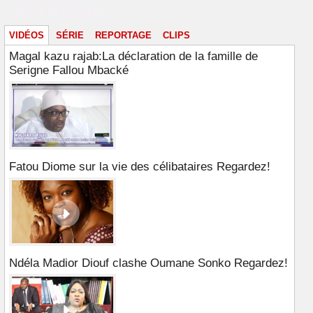
Vidéos & images
VIDÉOS
SÉRIE
REPORTAGE
CLIPS
Magal kazu rajab:La déclaration de la famille de
Serigne Fallou Mbacké
Fatou Diome sur la vie des célibataires Regardez!
Ndéla Madior Diouf clashe Oumane Sonko Regardez!