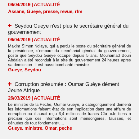
08/04/2019
|
ACTUALITÉ
Assane
,
Gueye
,
presse
,
revue
,
rfm
Seydou Gueye n'est plus le secrétaire général du
gouvernement
06/04/2019
|
ACTUALITÉ
Maxim Simon Ndiaye, qui a perdu le poste du sécrétaire général de
la présidence, s'empare du secrétariat général du gouvernement,
poste que Seydou Gueye occupé depuis 5 ans. Mouhamad Boun
Abdalah a été reconduit à la tête du gouvernement 24 heures apres
sa démission. Il est aussi bombardé ministre...
Gueye
,
Seydou
Corruption présumée : Oumar Guèye dément
Jeune Afrique
26/03/2019
|
ACTUALITÉ
Le ministre de la Pêche, Oumar Guèye, a catégoriquement démenti
les informations faisant état de son implication dans une affaire de
corruption où il aurait reçu 6,4 millions de francs Cfa. «Je tiens à
préciser que ces informations sont mensongères, fausses, et
dénuées de tout fondement»,...
Gueye
,
ministre
,
Omar
,
peche