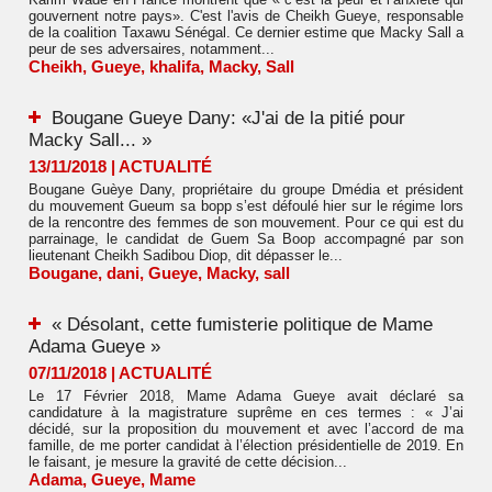
gouvernent notre pays». C'est l'avis de Cheikh Gueye, responsable
de la coalition Taxawu Sénégal. Ce dernier estime que Macky Sall a
peur de ses adversaires, notamment...
Cheikh
,
Gueye
,
khalifa
,
Macky
,
Sall
Bougane Gueye Dany: «J'ai de la pitié pour
Macky Sall... »
13/11/2018
|
ACTUALITÉ
Bougane Guèye Dany, propriétaire du groupe Dmédia et président
du mouvement Gueum sa bopp s’est défoulé hier sur le régime lors
de la rencontre des femmes de son mouvement. Pour ce qui est du
parrainage, le candidat de Guem Sa Boop accompagné par son
lieutenant Cheikh Sadibou Diop, dit dépasser le...
Bougane
,
dani
,
Gueye
,
Macky
,
sall
« Désolant, cette fumisterie politique de Mame
Adama Gueye »
07/11/2018
|
ACTUALITÉ
Le 17 Février 2018, Mame Adama Gueye avait déclaré sa
candidature à la magistrature suprême en ces termes : « J’ai
décidé, sur la proposition du mouvement et avec l’accord de ma
famille, de me porter candidat à l’élection présidentielle de 2019. En
le faisant, je mesure la gravité de cette décision...
Adama
,
Gueye
,
Mame