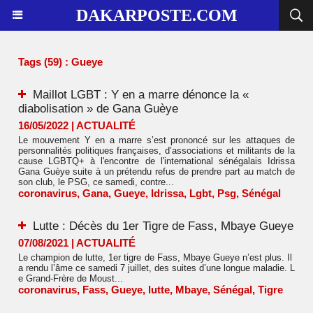
DAKARPOSTE.COM
Tags (59) : Gueye
Maillot LGBT : Y en a marre dénonce la «
diabolisation » de Gana Guèye
16/05/2022
|
ACTUALITÉ
Le mouvement Y en a marre s’est prononcé sur les attaques de
personnalités politiques françaises, d’associations et militants de la
cause LGBTQ+ à l'encontre de l'international sénégalais Idrissa
Gana Guèye suite à un prétendu refus de prendre part au match de
son club, le PSG, ce samedi, contre...
coronavirus
,
Gana
,
Gueye
,
Idrissa
,
Lgbt
,
Psg
,
Sénégal
Lutte : Décès du 1er Tigre de Fass, Mbaye Gueye
07/08/2021
|
ACTUALITÉ
Le champion de lutte, 1er tigre de Fass, Mbaye Gueye n’est plus. Il
a rendu l’âme ce samedi 7 juillet, des suites d’une longue maladie. L
e Grand-Frère de Moust...
coronavirus
,
Fass
,
Gueye
,
lutte
,
Mbaye
,
Sénégal
,
Tigre