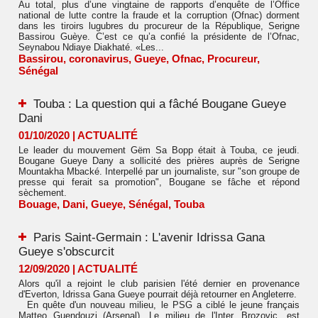
Au total, plus d’une vingtaine de rapports d’enquête de l’Office
national de lutte contre la fraude et la corruption (Ofnac) dorment
dans les tiroirs lugubres du procureur de la République, Serigne
Bassirou Guèye. C’est ce qu’a confié la présidente de l’Ofnac,
Seynabou Ndiaye Diakhaté. «Les...
Bassirou
,
coronavirus
,
Gueye
,
Ofnac
,
Procureur
,
Sénégal
Touba : La question qui a fâché Bougane Gueye
Dani
01/10/2020
|
ACTUALITÉ
Le leader du mouvement Gëm Sa Bopp était à Touba, ce jeudi.
Bougane Gueye Dany a sollicité des prières auprès de Serigne
Mountakha Mbacké. Interpellé par un journaliste, sur "son groupe de
presse qui ferait sa promotion", Bougane se fâche et répond
sèchement.
Bouage
,
Dani
,
Gueye
,
Sénégal
,
Touba
Paris Saint-Germain : L'avenir Idrissa Gana
Gueye s'obscurcit
12/09/2020
|
ACTUALITÉ
Alors qu'il a rejoint le club parisien l'été dernier en provenance
d'Everton, Idrissa Gana Gueye pourrait déjà retourner en Angleterre.
En quête d'un nouveau milieu, le PSG a ciblé le jeune français
Matteo Guendouzi (Arsenal). Le milieu de l'Inter, Brozovic, est