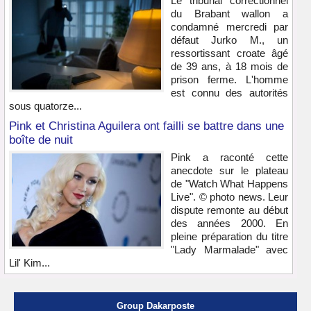
Le tribunal correctionnel
du Brabant wallon a
condamné mercredi par
défaut Jurko M., un
ressortissant croate âgé
de 39 ans, à 18 mois de
prison ferme. L'homme
est connu des autorités
sous quatorze...
Pink et Christina Aguilera ont failli se battre dans une
boîte de nuit
Pink a raconté cette
anecdote sur le plateau
de "Watch What Happens
Live". © photo news. Leur
dispute remonte au début
des années 2000. En
pleine préparation du titre
"Lady Marmalade" avec
Lil' Kim...
Group Dakarposte