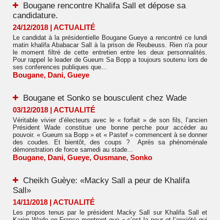
Bougane rencontre Khalifa Sall et dépose sa
candidature.
24/12/2018
|
ACTUALITÉ
Le candidat à la présidentielle Bougane Gueye a rencontré ce lundi
matin khalifa Ababacar Sall à la prison de Reubeuss. Rien n'a pour
le moment filtré de cette entretien entre les deux personnalités.
Pour rappel le leader de Gueum Sa Bopp a toujours soutenu lors de
ses conferences publiques que...
Bougane
,
Dani
,
Gueye
Bougane et Sonko se bousculent chez Wade
03/12/2018
|
ACTUALITÉ
Véritable vivier d’électeurs avec le « forfait » de son fils, l’ancien
Président Wade constitue une bonne perche pour accéder au
pouvoir. « Gueum sa Bopp » et « Pastef » commencent à se donner
des coudes. Et bientôt, des coups ? Après sa phénoménale
démonstration de force samedi au stade...
Bougane
,
Dani
,
Gueye
,
Ousmane
,
Sonko
Cheikh Guèye: «Macky Sall a peur de Khalifa
Sall»
14/11/2018
|
ACTUALITÉ
Les propos tenus par le président Macky Sall sur Khalifa Sall et
Karim Wade en France montrent que « c’est la peur et l’anxiété qui