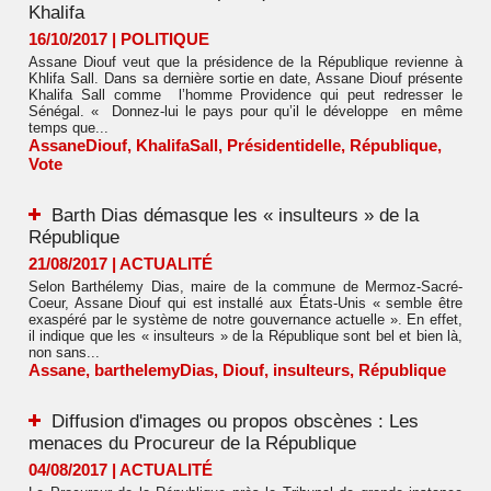
Khalifa
16/10/2017
|
POLITIQUE
Assane Diouf veut que la présidence de la République revienne à
Khlifa Sall. Dans sa dernière sortie en date, Assane Diouf présente
Khalifa Sall comme l’homme Providence qui peut redresser le
Sénégal. « Donnez-lui le pays pour qu’il le développe en même
temps que...
AssaneDiouf
,
KhalifaSall
,
Présidentidelle
,
République
,
Vote
Barth Dias démasque les « insulteurs » de la
République
21/08/2017
|
ACTUALITÉ
Selon Barthélemy Dias, maire de la commune de Mermoz-Sacré-
Coeur, Assane Diouf qui est installé aux États-Unis « semble être
exaspéré par le système de notre gouvernance actuelle ». En effet,
il indique que les « insulteurs » de la République sont bel et bien là,
non sans...
Assane
,
barthelemyDias
,
Diouf
,
insulteurs
,
République
Diffusion d'images ou propos obscènes : Les
menaces du Procureur de la République
04/08/2017
|
ACTUALITÉ