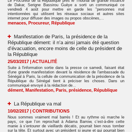
Le Procureur de la République près le Tribunal de grande instance
de Dakar, Serigne Bassirou Guèye a sorti un communiqué ce
vendredi 4 août pour mettre en garde les "personnes mal
intentionnées qui utilisent les réseaux sociaux et autres sites
internet pour diffuser des images ou propos obscènes,...
menaces
,
Procureur
,
République
Manifestation de Paris, la présidence de la
République dément: il n’a ainsi jamais été question
d’évacuation, encore moins de celle du président de
la République
25/03/2017
|
ACTUALITÉ
Suite à l'information sortie dans la presse ce samedi, faisant état
d'une grande manifestation devant la résidence de l'ambassade du
Sénégal à Paris, la cellule de communication de la présidence de la
République du Sénégal tient à préciser les choses. Dans un
communiqué envoyé à la rédaction de...
dément
,
Manifestation
,
Paris
,
présidence
,
République
La République va mal
10/02/2017
|
CONTRIBUTIONS
Nous sommes vraiment mal barrés ! Et au rythme où marche le
pays, ce que l’on reprochait à Adama Barrow, c’est-à-dire cette
manie à s’entourer de vieillards décatis, pourrait bien nous tomber
sur la tête. Et surtout avec un président si jeune et qui pourrait bien