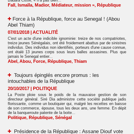
Badara Cissé, « n’a pas bien...
Fall
,
Ismaïla
,
Madior
,
Médiateur
,
mission »
,
République
​Force à la République, force au Senegal ! (Abou
Abel Thiam)
07/01/2018
|
ACTUALITÉ
C'est un acte d'une indicible ignominie: treize de nos compatriotes,
treize jeunes Sénégalais, ont été froidement abattus par de sinistres
individus. Des individus non identifiés, porteurs d'une cause connue,
ont étalé 13 jeunes corps sous leurs balles assasines. Plus que
jamais le Senegal entier...
Abel
,
Abou
,
Force
,
République
,
Thiam
Toujours épinglés encore promus : les
intouchables de la République
20/10/2017
|
POLITIQUE
La Poste ploie sous le poids de la mauvaise gestion de son
directeur général. Siré Dia administre cette société publique jadis
florissante, comme un boutiquier qui, malgré les recettes en baisse
de son commerce, épouse, tous les deux ans, une femme. En dépit
de la banqueroute patente de la boite...
Politique
,
République
,
Sénégal
Présidence de la République : Assane Diouf vote