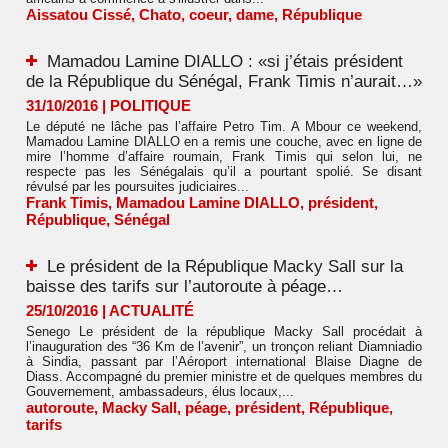
​Aissatou Cissé
,
Chato
,
coeur
,
dame
,
République
Mamadou Lamine DIALLO : «si j’étais président
de la République du Sénégal, Frank Timis n’aurait…»
31/10/2016
|
POLITIQUE
Le député ne lâche pas l’affaire Petro Tim. A Mbour ce weekend,
Mamadou Lamine DIALLO en a remis une couche, avec en ligne de
mire l’homme d’affaire roumain, Frank Timis qui selon lui, ne
respecte pas les Sénégalais qu’il a pourtant spolié. Se disant
révulsé par les poursuites judiciaires...
Frank Timis
,
Mamadou Lamine DIALLO
,
président
,
République
,
Sénégal
Le président de la République Macky Sall sur la
baisse des tarifs sur l’autoroute à péage…
25/10/2016
|
ACTUALITÉ
Senego Le président de la république Macky Sall procédait à
l’inauguration des “36 Km de l’avenir”, un tronçon reliant Diamniadio
à Sindia, passant par l’Aéroport international Blaise Diagne de
Diass. Accompagné du premier ministre et de quelques membres du
Gouvernement, ambassadeurs, élus locaux,...
autoroute
,
Macky Sall
,
péage
,
président
,
République
,
tarifs