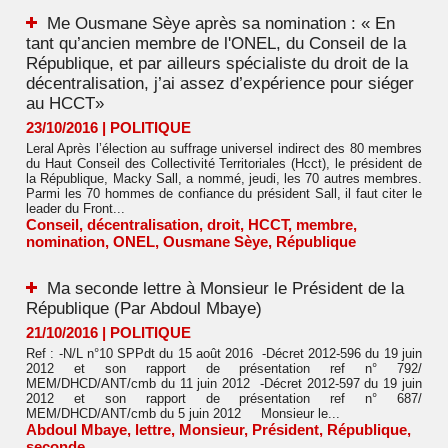
Me Ousmane Sèye après sa nomination : « En
tant qu’ancien membre de l'ONEL, du Conseil de la
République, et par ailleurs spécialiste du droit de la
décentralisation, j’ai assez d’expérience pour siéger
au HCCT»
23/10/2016
|
POLITIQUE
Leral Après l’élection au suffrage universel indirect des 80 membres
du Haut Conseil des Collectivité Territoriales (Hcct), le président de
la République, Macky Sall, a nommé, jeudi, les 70 autres membres.
Parmi les 70 hommes de confiance du président Sall, il faut citer le
leader du Front...
Conseil
,
décentralisation
,
droit
,
HCCT
,
membre
,
nomination
,
ONEL
,
Ousmane Sèye
,
République
Ma seconde lettre à Monsieur le Président de la
République (Par Abdoul Mbaye)
21/10/2016
|
POLITIQUE
Ref : -N/L n°10 SPPdt du 15 août 2016 -Décret 2012-596 du 19 juin
2012 et son rapport de présentation ref n° 792/
MEM/DHCD/ANT/cmb du 11 juin 2012 -Décret 2012-597 du 19 juin
2012 et son rapport de présentation ref n° 687/
MEM/DHCD/ANT/cmb du 5 juin 2012 Monsieur le...
Abdoul Mbaye
,
lettre
,
Monsieur
,
Président
,
République
,
seconde