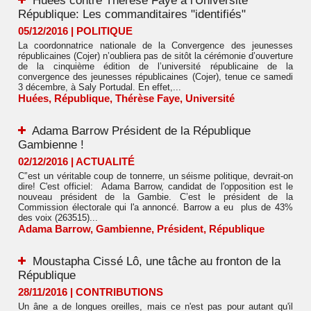
Huées contre Thérèse Faye à l'Université
République: Les commanditaires "identifiés"
05/12/2016
|
POLITIQUE
La coordonnatrice nationale de la Convergence des jeunesses
républicaines (Cojer) n’oubliera pas de sitôt la cérémonie d’ouverture
de la cinquième édition de l’université républicaine de la
convergence des jeunesses républicaines (Cojer), tenue ce samedi
3 décembre, à Saly Portudal. En effet,...
Huées
,
République
,
Thérèse Faye
,
Université
Adama Barrow Président de la République
Gambienne !
02/12/2016
|
ACTUALITÉ
C'’est un véritable coup de tonnerre, un séisme politique, devrait-on
dire! C'est officiel: Adama Barrow, candidat de l'opposition est le
nouveau président de la Gambie. C’est le président de la
Commission électorale qui l'a annoncé. Barrow a eu plus de 43%
des voix (263515)...
Adama Barrow
,
Gambienne
,
Président
,
République
Moustapha Cissé Lô, une tâche au fronton de la
République
28/11/2016
|
CONTRIBUTIONS
Un âne a de longues oreilles, mais ce n'est pas pour autant qu'il