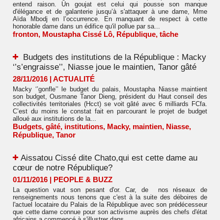
entend raison. Un goujat est celui qui pousse son manque
d'élégance et de galanterie jusqu’à s'attaquer à une dame, Mme
Aïda Mbodj en l’occurrence. En manquant de respect à cette
honorable dame dans un édifice qu'il pollue par sa...
fronton
,
Moustapha Cissé Lô
,
République
,
tâche
Budgets des institutions de la République : Macky
‘’s’engraisse’’, Niasse joue le maintien, Tanor gâté
28/11/2016
|
ACTUALITÉ
Macky ‘’gonfle’’ le budget du palais, Moustapha Niasse maintient
son budget, Ousmane Tanor Dieng, président du Haut conseil des
collectivités territoriales (Hcct) se voit gâté avec 6 milliards FCfa.
C’est du moins le constat fait en parcourant le projet de budget
alloué aux institutions de la...
Budgets
,
gâté
,
institutions
,
Macky
,
maintien
,
Niasse
,
République
,
Tanor
​Aissatou Cissé dite Chato,qui est cette dame au
cœur de notre République?
01/11/2016
|
PEOPLE & BUZZ
La question vaut son pesant d'or. Car, de nos réseaux de
renseignements nous tenons que c'est à la suite des déboires de
l'actuel locataire du Palais de la République avec son prédécesseur
que cette dame connue pour son activisme auprès des chefs d'état
africains a commencé à s'illustrer dans...