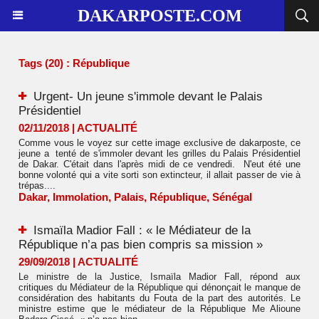
DAKARPOSTE.COM
Tags (20) : République
Urgent- Un jeune s'immole devant le Palais
Présidentiel
02/11/2018
|
ACTUALITÉ
Comme vous le voyez sur cette image exclusive de dakarposte, ce
jeune a tenté de s'immoler devant les grilles du Palais Présidentiel
de Dakar. C'était dans l'après midi de ce vendredi. N'eut été une
bonne volonté qui a vite sorti son extincteur, il allait passer de vie à
trépas....
Dakar
,
Immolation
,
Palais
,
République
,
Sénégal
Ismaïla Madior Fall : « le Médiateur de la
République n’a pas bien compris sa mission »
29/09/2018
|
ACTUALITÉ
Le ministre de la Justice, Ismaïla Madior Fall, répond aux
critiques du Médiateur de la République qui dénonçait le manque de
considération des habitants du Fouta de la part des autorités. Le
ministre estime que le médiateur de la République Me Alioune