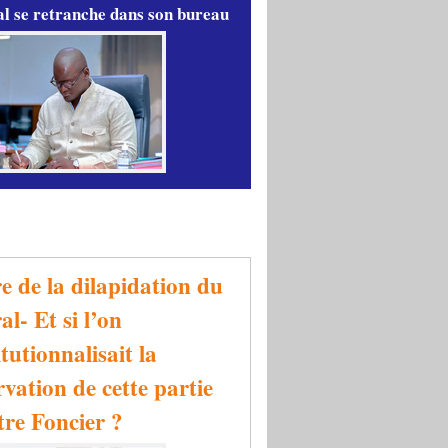
l se retranche dans son bureau
re de la dilapidation du
al- Et si l’on
tutionnalisait la
rvation de cette partie
tre Foncier ?