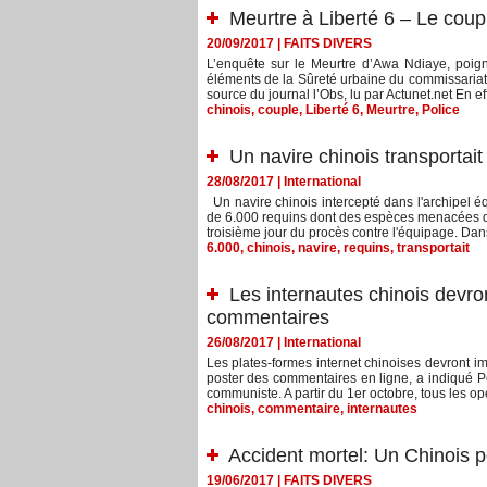
Meurtre à Liberté 6 – Le coup
20/09/2017
|
FAITS DIVERS
L’enquête sur le Meurtre d’Awa Ndiaye, poig
éléments de la Sûreté urbaine du commissariat c
source du journal l’Obs, lu par Actunet.net En eff
chinois
,
couple
,
Liberté 6
,
Meurtre
,
Police
Un navire chinois transportait
28/08/2017
|
International
Un navire chinois intercepté dans l'archipel é
de 6.000 requins dont des espèces menacées d'
troisième jour du procès contre l'équipage. Dans
6.000
,
chinois
,
navire
,
requins
,
transportait
Les internautes chinois devro
commentaires
26/08/2017
|
International
Les plates-formes internet chinoises devront imp
poster des commentaires en ligne, a indiqué Pé
communiste. A partir du 1er octobre, tous les op
chinois
,
commentaire
,
internautes
Accident mortel: Un Chinois pe
19/06/2017
|
FAITS DIVERS