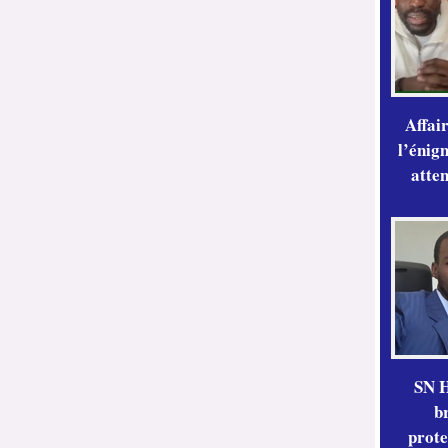
Affai
l’énig
atte
SN H
b
prote