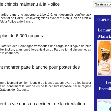
le chinois maintenu à la Police
nardée dans une auberge à Liberté 6, est désormais confiée aux
entral de Dakar. Les investigations avancent bien, si on en croit la
PEOPLE 
et, la Police a déjà mis...
Le mur
Malick
 plus de 6.000 requins
quatorien des Galapagos transportait une cargaison illégale de plus
extinction, a annoncé l'organisation du Parc national dimanche, au
 le cadre des...
nt montrer patte blanche pour poster des
Les
érativement vérifier l'identité de leurs usagers avant de les laisser
kin, confirmant le tour de vis de la censure imposée par le régime
Premiè
érateurs de réseaux...
rd la vie dans un accident de la circulation