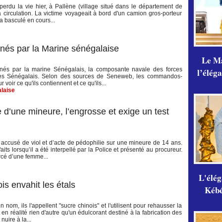
 perdu la vie hier, à Pallène (village situé dans le département de
 circulation. La victime voyageait à bord d'un camion gros-porteur
a basculé en cours...
nnés par la Marine sénégalaise
Le Ma
onnés par la marine Sénégalais, la composante navale des forces
l’élég
ales Sénégalais. Selon des sources de Seneweb, les commandos-
voir ce qu'ils contiennent et ce qu'ils...
laise
 d’une mineure, l’engrosse et exige un test
 accusé de viol et d’acte de pédophilie sur une mineure de 14 ans.
its lorsqu’il a été interpellé par la Police et présenté au procureur.
orcé d’une femme...
L'élé
s envahit les étals
Kébé,
 nom, ils l'appellent "sucre chinois" et l'utilisent pour rehausser la
 en réalité rien d'autre qu'un édulcorant destiné à la fabrication des
uire à la...