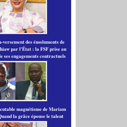
n-versement des émoluments de
iaw par l'État : la FSF prise au
de ses engagements contractuels
scutable magnétisme de Mariam
Quand la grâce épouse le talent