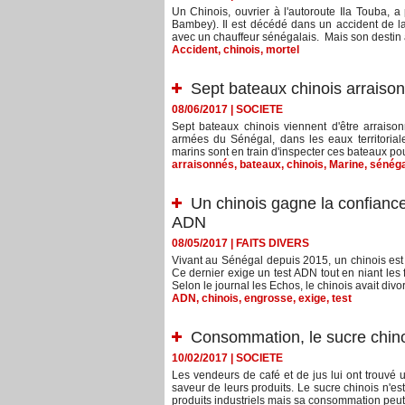
Un Chinois, ouvrier à l'autoroute Ila Touba, a
Bambey). Il est décédé dans un accident de la
avec un chauffeur sénégalais. Mais son destin 
Accident
,
chinois
,
mortel
Sept bateaux chinois arraiso
08/06/2017
|
SOCIETE
Sept bateaux chinois viennent d'être arrais
armées du Sénégal, dans les eaux territori
marins sont en train d'inspecter ces bateaux pour 
arraisonnés
,
bateaux
,
chinois
,
Marine
,
sénéga
Un chinois gagne la confiance
ADN
08/05/2017
|
FAITS DIVERS
Vivant au Sénégal depuis 2015, un chinois est
Ce dernier exige un test ADN tout en niant les fa
Selon le journal les Echos, le chinois avait div
ADN
,
chinois
,
engrosse
,
exige
,
test
Consommation, le sucre chinoi
10/02/2017
|
SOCIETE
Les vendeurs de café et de jus lui ont trouvé un
saveur de leurs produits. Le sucre chinois n'est
produits industriels mais sa consommation peut n