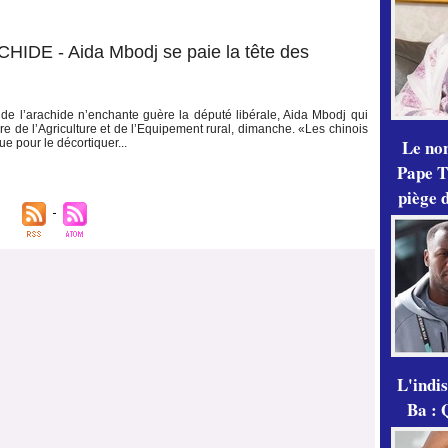
E - Aida Mbodj se paie la tête des
 de l’arachide n’enchante guère la député libérale, Aida Mbodj qui
re de l’Agriculture et de l’Equipement rural, dimanche. «Les chinois
Le no
e pour le décortiquer...
Pape Th
piège 
L'indi
Ba : 