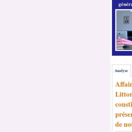
généra
Analyse
Affai
Littor
consti
prése
de no