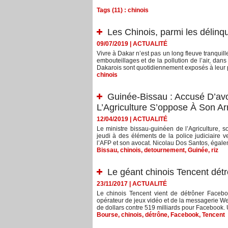
Tags (11) : chinois
Les Chinois, parmi les délin
09/07/2019
|
ACTUALITÉ
Vivre à Dakar n’est pas un long fleuve tranquil
embouteillages et de la pollution de l’air, dans
Dakarois sont quotidiennement exposés à leur pi
chinois
Guinée-Bissau : Accusé D’avo
L’Agriculture S’oppose À Son Ar
12/04/2019
|
ACTUALITÉ
Le ministre bissau-guinéen de l’Agriculture, s
jeudi à des éléments de la police judiciaire v
l’AFP et son avocat. Nicolau Dos Santos, égale
Bissau
,
chinois
,
detournement
,
Guinée
,
riz
Le géant chinois Tencent dé
23/11/2017
|
ACTUALITÉ
Le chinois Tencent vient de détrôner Facebo
opérateur de jeux vidéo et de la messagerie WeC
de dollars contre 519 milliards pour Facebook. 
Bourse
,
chinois
,
détrône
,
Facebook
,
Tencent