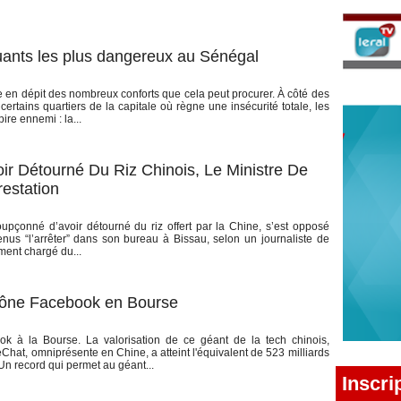
quants les plus dangereux au Sénégal
le en dépit des nombreux conforts que cela peut procurer. À côté des
 certains quartiers de la capitale où règne une insécurité totale, les
re ennemi : la...
ir Détourné Du Riz Chinois, Le Ministre De
restation
oupçonné d’avoir détourné du riz offert par la Chine, s’est opposé
enus “l’arrêter” dans son bureau à Bissau, selon un journaliste de
ment chargé du...
trône Facebook en Bourse
ok à la Bourse. La valorisation de ce géant de la tech chinois,
hat, omniprésente en Chine, a atteint l'équivalent de 523 milliards
Un record qui permet au géant...
Inscri