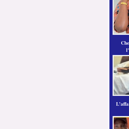
Che
l
L’aff