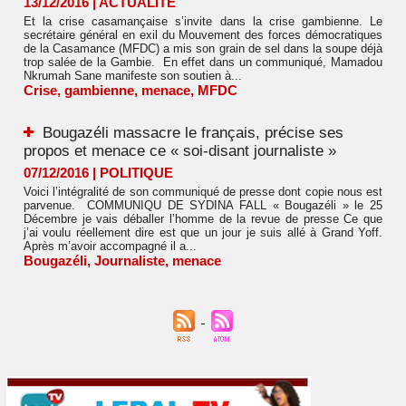
13/12/2016
|
ACTUALITÉ
Et la crise casamançaise s’invite dans la crise gambienne. Le
secrétaire général en exil du Mouvement des forces démocratiques
de la Casamance (MFDC) a mis son grain de sel dans la soupe déjà
trop salée de la Gambie. En effet dans un communiqué, Mamadou
Nkrumah Sane manifeste son soutien à...
Crise
,
gambienne
,
menace
,
MFDC
Bougazéli massacre le français, précise ses
propos et menace ce « soi-disant journaliste »
07/12/2016
|
POLITIQUE
Voici l’intégralité de son communiqué de presse dont copie nous est
parvenue. COMMUNIQU DE SYDINA FALL « Bougazéli » le 25
Décembre je vais déballer l’homme de la revue de presse Ce que
j’ai voulu réellement dire est que un jour je suis allé à Grand Yoff.
Après m’avoir accompagné il a...
Bougazéli
,
Journaliste
,
menace