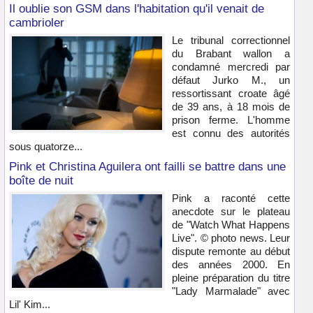
Il oublie son GSM dans l'habitation qu'il venait de
cambrioler
Le tribunal correctionnel
du Brabant wallon a
condamné mercredi par
défaut Jurko M., un
ressortissant croate âgé
de 39 ans, à 18 mois de
prison ferme. L'homme
est connu des autorités
sous quatorze...
Pink et Christina Aguilera ont failli se battre dans une
boîte de nuit
Pink a raconté cette
anecdote sur le plateau
de "Watch What Happens
Live". © photo news. Leur
dispute remonte au début
des années 2000. En
pleine préparation du titre
"Lady Marmalade" avec
Lil' Kim...