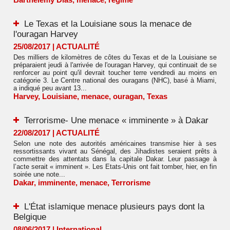
Le Texas et la Louisiane sous la menace de
l'ouragan Harvey
25/08/2017
|
ACTUALITÉ
Des milliers de kilomètres de côtes du Texas et de la Louisiane se
préparaient jeudi à l'arrivée de l'ouragan Harvey, qui continuait de se
renforcer au point qu'il devrait toucher terre vendredi au moins en
catégorie 3. Le Centre national des ouragans (NHC), basé à Miami,
a indiqué peu avant 13...
Harvey
,
Louisiane
,
menace
,
ouragan
,
Texas
Terrorisme- Une menace « imminente » à Dakar
22/08/2017
|
ACTUALITÉ
Selon une note des autorités américaines transmise hier à ses
ressortissants vivant au Sénégal, des Jihadistes seraient prêts à
commettre des attentats dans la capitale Dakar. Leur passage à
l’acte serait « imminent ». Les Etats-Unis ont fait tomber, hier, en fin
soirée une note...
Dakar
,
imminente
,
menace
,
Terrorisme
L'État islamique menace plusieurs pays dont la
Belgique
08/06/2017
|
International