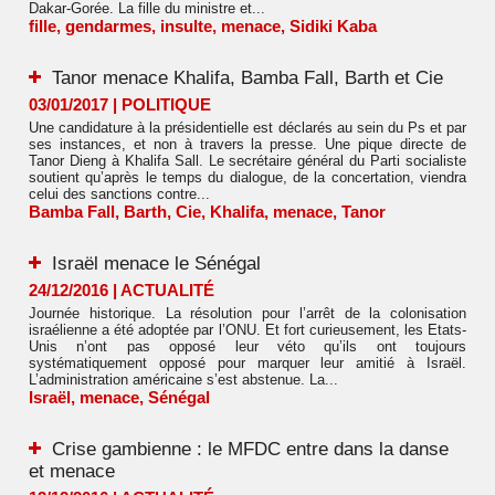
Dakar-Gorée. La fille du ministre et...
fille
,
gendarmes
,
insulte
,
menace
,
Sidiki Kaba
Tanor menace Khalifa, Bamba Fall, Barth et Cie
03/01/2017
|
POLITIQUE
Une candidature à la présidentielle est déclarés au sein du Ps et par
ses instances, et non à travers la presse. Une pique directe de
Tanor Dieng à Khalifa Sall. Le secrétaire général du Parti socialiste
soutient qu’après le temps du dialogue, de la concertation, viendra
celui des sanctions contre...
Bamba Fall
,
Barth
,
Cie
,
Khalifa
,
menace
,
Tanor
Israël menace le Sénégal
24/12/2016
|
ACTUALITÉ
Journée historique. La résolution pour l’arrêt de la colonisation
israélienne a été adoptée par l’ONU. Et fort curieusement, les Etats-
Unis n’ont pas opposé leur véto qu’ils ont toujours
systématiquement opposé pour marquer leur amitié à Israël.
L’administration américaine s’est abstenue. La...
Israël
,
menace
,
Sénégal
Crise gambienne : le MFDC entre dans la danse
et menace