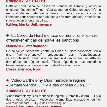
07/09/2017
|
ACTUALITÉ
L’affaire Kémi Séba ne cesse de prendre de l’ampleur, après la
cinglante réaction de Thiaat, c’est au tour de Kilifeu, un autre “y’en a
marriste” de se mêler de la danse. En effet, venu lui aussi à
l’aéroport pour apporter son soutien à son frère africain, Kémi Séba,
il aura déversé toute sa bille...
Kilifeu
,
Macky Sall
,
menace
La Corée du Nord menace de mener une "contre-
offensive" en cas de nouvelles sanctions
06/09/2017
|
International
De nouvelles sanctions contre la Corée du Nord donneront lieu à
une "contre-offensive" provoquant des "conséquences
catastrophiques", selon une déclaration du ministère des Affaires
étrangères du régime isolé. "Nous répondons aux sanctions
haineuses et à la pression des Etats-Unis avec notre...
Corée
,
menace
,
Nord
Vidéo-Barthélémy Dias menace le régime:
«Demain viendra…, il y a des choses qu’on… »
31/08/2017
|
ACTUALITÉ
Vidéo-Barthélémy Dias menace le régime: «Demain viendra…, il y a
des choses qu’on… » Vidéo-Barthélémy Dias menace le régime:
«Demain viendra…, il y a des choses qu’on… »
Barthélémy Dias
,
menace
,
régime