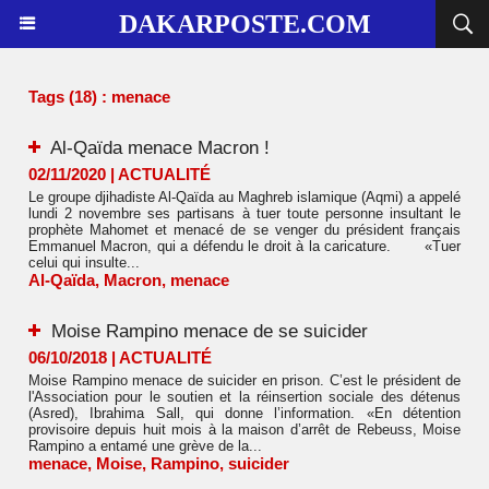
DAKARPOSTE.COM
Tags (18) : menace
Al-Qaïda menace Macron !
02/11/2020
|
ACTUALITÉ
Le groupe djihadiste Al-Qaïda au Maghreb islamique (Aqmi) a appelé
lundi 2 novembre ses partisans à tuer toute personne insultant le
prophète Mahomet et menacé de se venger du président français
Emmanuel Macron, qui a défendu le droit à la caricature. «Tuer
celui qui insulte...
Al-Qaïda
,
Macron
,
menace
Moise Rampino menace de se suicider
06/10/2018
|
ACTUALITÉ
Moise Rampino menace de suicider en prison. C’est le président de
l'Association pour le soutien et la réinsertion sociale des détenus
(Asred), Ibrahima Sall, qui donne l’information. «En détention
provisoire depuis huit mois à la maison d’arrêt de Rebeuss, Moise
Rampino a entamé une grève de la...
menace
,
Moise
,
Rampino
,
suicider