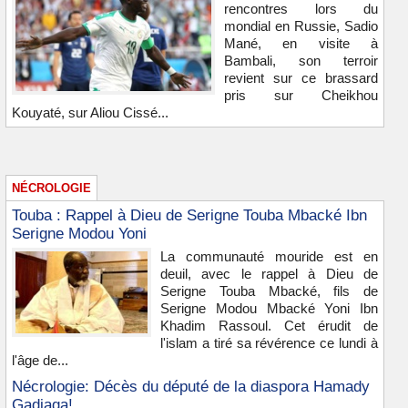
rencontres lors du
mondial en Russie, Sadio
Mané, en visite à
Bambali, son terroir
revient sur ce brassard
pris sur Cheikhou
Kouyaté, sur Aliou Cissé...
NÉCROLOGIE
Touba : Rappel à Dieu de Serigne Touba Mbacké Ibn
Serigne Modou Yoni
La communauté mouride est en
deuil, avec le rappel à Dieu de
Serigne Touba Mbacké, fils de
Serigne Modou Mbacké Yoni Ibn
Khadim Rassoul. Cet érudit de
l'islam a tiré sa révérence ce lundi à
l'âge de...
Nécrologie: Décès du député de la diaspora Hamady
Gadiaga!