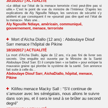
30/10/2017
|
ACTUALITÉ
«Le débat sur l’état de la menace terroriste n’est peut-être pas si
utile.» C’est le point de vue du ministre de l’Intérieur. D’après les
explications de Aly Ngouille Ndiaye, les services de sécurité s’y
attèlent et par conséquent il ne «pourrait pas dire quel est l’état de
la menace». Mais une...
Aly Ngouille Ndiaye
,
américain
,
communiqué
,
gouvernement
,
menace
,
terroriste
Mort d’Aïcha Diallo (12 ans) : Abdoulaye Diouf
Sarr menace l’hôpital de Pikine
18/10/2017
|
ACTUALITÉ
La mort d’Aïcha Diallo, âgée de 12 ans, n’a pas fini de livrer ses
secrets. Une enquête est ouverte par le Ministre de la Santé
Abdoulaye Diouf Sarr. Et il compte bien « se battre » pour extirper la
mauvaise graine qui plombe le système de la santé. Son annonce
fait suite à celle du...
Abdoulaye Diouf Sarr
,
AichaDiallo
,
hôpital
,
menace
,
Pikine
Kilifeu menace Macky Sall : “S’il continue de
s’amuser avec les sénégalais, nous allons le suivre
dans son jeu, et il sera le seul à se brûler au second
degré”