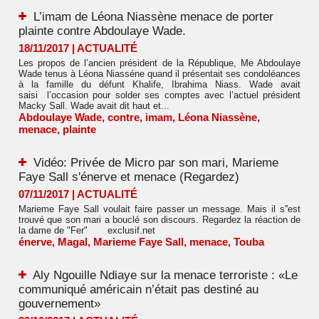
L’imam de Léona Niassène menace de porter
plainte contre Abdoulaye Wade.
18/11/2017
|
ACTUALITÉ
Les propos de l’ancien président de la République, Me Abdoulaye
Wade tenus à Léona Niasséne quand il présentait ses condoléances
à la famille du défunt Khalife, Ibrahima Niass. Wade avait
saisi l’occasion pour solder ses comptes avec l’actuel président
Macky Sall. Wade avait dit haut et...
Abdoulaye Wade
,
contre
,
imam
,
Léona Niassène
,
menace
,
plainte
Vidéo: Privée de Micro par son mari, Marieme
Faye Sall s'énerve et menace (Regardez)
07/11/2017
|
ACTUALITÉ
Marieme Faye Sall voulait faire passer un message. Mais il s''est
trouvé que son mari a bouclé son discours. Regardez la réaction de
la dame de "Fer" exclusif.net
énerve
,
Magal
,
Marieme Faye Sall
,
menace
,
Touba
Aly Ngouille Ndiaye sur la menace terroriste : «Le
communiqué américain n’était pas destiné au
gouvernement»