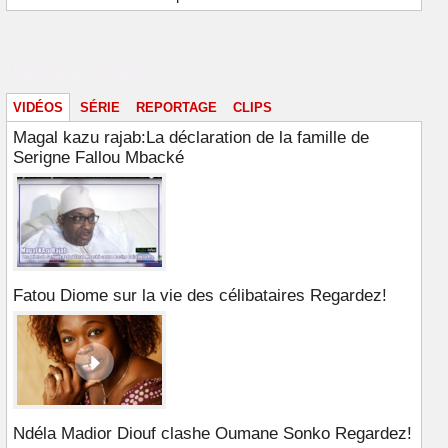
Vidéos & images
VIDÉOS
SÉRIE
REPORTAGE
CLIPS
Magal kazu rajab:La déclaration de la famille de
Serigne Fallou Mbacké
Fatou Diome sur la vie des célibataires Regardez!
Ndéla Madior Diouf clashe Oumane Sonko Regardez!