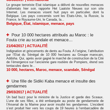
Le groupe terroriste Etat islamique a délivré de nouvelles menaces
d'attentats hier soir, rapporte Het Laatste Nieuws sur son site
Internet. Les menaces visent huit pays en particulier, dont la
Belgique. Les pays concernés sont les Etats-Unis, la Russie, la
France, le Royaume-Uni, le Canada, la...
Belgique
,
État
,
islamique
,
menace
,
pays
Pour 10 000 hectares attribués au Maroc : le
Fouta crie au scandale et menace…
21/04/2017
|
ACTUALITÉ
Indignation et grincements de dents au Fouta. A l’origine, l’attribution
par l’Etat du Sénégal de 10 000 hectares au Groupe marocain,
Addoha. Qui, après avoir gagné le marché de construction de la Cité
de l’émergence sur l’ancienne gare routière de Pompiers, étend ses
tentacules dans le...
10 000
,
hectares
,
Maroc
,
menace
,
scandale
,
Sénégal
Une fille de Sidiki Kaba menace et insulte des
gendarmes
29/03/2017
|
ACTUALITÉ
Un bad buzz pour le ministre de la Justice et garde des Sceaux.
L’une de ses filles, a été embarquée au poste de gendarmerie de
l’Arsenal de la Marine pour avoir insulté les gendarmes. L’incident
s’est produit hier vers les coups de 19 heures à l’embarcadère de