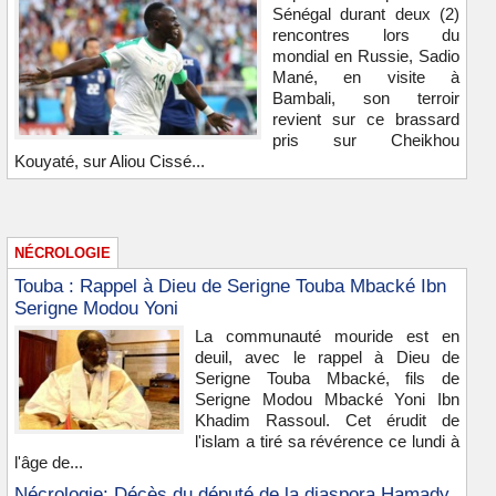
Sénégal durant deux (2)
rencontres lors du
mondial en Russie, Sadio
Mané, en visite à
Bambali, son terroir
revient sur ce brassard
pris sur Cheikhou
Kouyaté, sur Aliou Cissé...
NÉCROLOGIE
Touba : Rappel à Dieu de Serigne Touba Mbacké Ibn
Serigne Modou Yoni
La communauté mouride est en
deuil, avec le rappel à Dieu de
Serigne Touba Mbacké, fils de
Serigne Modou Mbacké Yoni Ibn
Khadim Rassoul. Cet érudit de
l'islam a tiré sa révérence ce lundi à
l'âge de...
Nécrologie: Décès du député de la diaspora Hamady