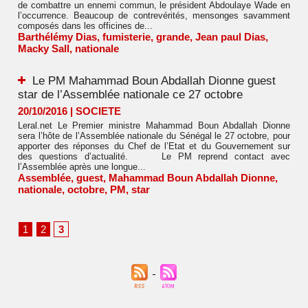
de combattre un ennemi commun, le président Abdoulaye Wade en
l’occurrence. Beaucoup de contrevérités, mensonges savamment
composés dans les officines de...
Barthélémy Dias
,
fumisterie
,
grande
,
Jean paul Dias
,
Macky Sall
,
nationale
Le PM Mahammad Boun Abdallah Dionne guest
star de l’Assemblée nationale ce 27 octobre
20/10/2016
|
SOCIETE
Leral.net Le Premier ministre Mahammad Boun Abdallah Dionne
sera l’hôte de l’Assemblée nationale du Sénégal le 27 octobre, pour
apporter des réponses du Chef de l’Etat et du Gouvernement sur
des questions d’actualité. Le PM reprend contact avec
l’Assemblée après une longue...
Assemblée
,
guest
,
Mahammad Boun Abdallah Dionne
,
nationale
,
octobre
,
PM
,
star
1
2
3