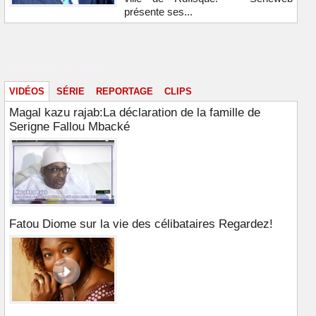
présente ses...
Vidéos & images
VIDÉOS
SÉRIE
REPORTAGE
CLIPS
Magal kazu rajab:La déclaration de la famille de
Serigne Fallou Mbacké
Fatou Diome sur la vie des célibataires Regardez!