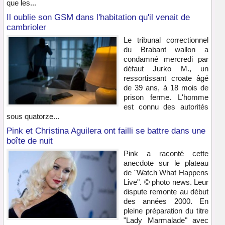
que les...
Il oublie son GSM dans l'habitation qu'il venait de
cambrioler
Le tribunal correctionnel
du Brabant wallon a
condamné mercredi par
défaut Jurko M., un
ressortissant croate âgé
de 39 ans, à 18 mois de
prison ferme. L'homme
est connu des autorités
sous quatorze...
Pink et Christina Aguilera ont failli se battre dans une
boîte de nuit
Pink a raconté cette
anecdote sur le plateau
de "Watch What Happens
Live". © photo news. Leur
dispute remonte au début
des années 2000. En
pleine préparation du titre
"Lady Marmalade" avec