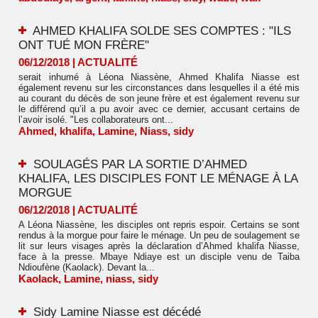
AHMED KHALIFA SOLDE SES COMPTES : "ILS
ONT TUÉ MON FRÈRE"
06/12/2018
|
ACTUALITÉ
serait inhumé à Léona Niassène, Ahmed Khalifa Niasse est
également revenu sur les circonstances dans lesquelles il a été mis
au courant du décès de son jeune frère et est également revenu sur
le différend qu’il a pu avoir avec ce dernier, accusant certains de
l’avoir isolé. "Les collaborateurs ont...
Ahmed
,
khalifa
,
Lamine
,
Niass
,
sidy
SOULAGÉS PAR LA SORTIE D’AHMED
KHALIFA, LES DISCIPLES FONT LE MÉNAGE À LA
MORGUE
06/12/2018
|
ACTUALITÉ
A Léona Niassène, les disciples ont repris espoir. Certains se sont
rendus à la morgue pour faire le ménage. Un peu de soulagement se
lit sur leurs visages après la déclaration d’Ahmed khalifa Niasse,
face à la presse. Mbaye Ndiaye est un disciple venu de Taiba
Ndioufène (Kaolack). Devant la...
Kaolack
,
Lamine
,
niass
,
sidy
Sidy Lamine Niasse est décédé