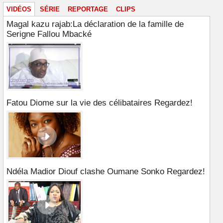
VIDÉOS
SÉRIE
REPORTAGE
CLIPS
Magal kazu rajab:La déclaration de la famille de
Serigne Fallou Mbacké
Fatou Diome sur la vie des célibataires Regardez!
Ndéla Madior Diouf clashe Oumane Sonko Regardez!