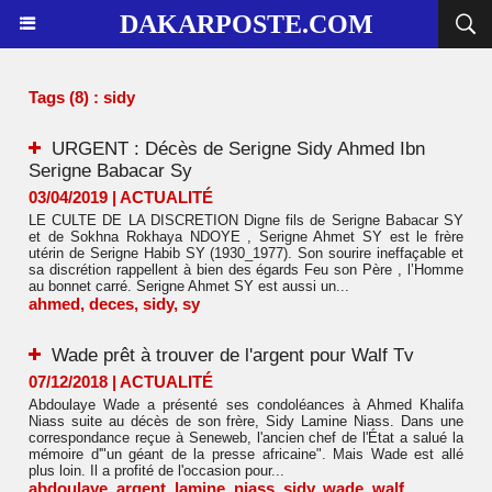
DAKARPOSTE.COM
Tags (8) : sidy
URGENT : Décès de ‪Serigne Sidy Ahmed Ibn
Serigne Babacar Sy
03/04/2019
|
ACTUALITÉ
LE CULTE DE LA DISCRETION Digne fils de Serigne Babacar SY
et de Sokhna Rokhaya NDOYE , Serigne Ahmet SY est le frère
utérin de Serigne Habib SY (1930_1977). Son sourire ineffaçable et
sa discrétion rappellent à bien des égards Feu son Père , l’Homme
au bonnet carré. Serigne Ahmet SY est aussi un...
ahmed
,
deces
,
sidy
,
sy
Wade prêt à trouver de l'argent pour Walf Tv
07/12/2018
|
ACTUALITÉ
Abdoulaye Wade a présenté ses condoléances à Ahmed Khalifa
Niass suite au décès de son frère, Sidy Lamine Niass. Dans une
correspondance reçue à Seneweb, l'ancien chef de l'État a salué la
mémoire d'"un géant de la presse africaine". Mais Wade est allé
plus loin. Il a profité de l'occasion pour...
abdoulaye
,
argent
,
lamine
,
niass
,
sidy
,
wade
,
walf