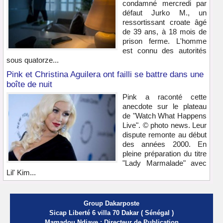
condamné mercredi par
défaut Jurko M., un
ressortissant croate âgé
de 39 ans, à 18 mois de
prison ferme. L'homme
est connu des autorités
sous quatorze...
Pink et Christina Aguilera ont failli se battre dans une
boîte de nuit
Pink a raconté cette
anecdote sur le plateau
de "Watch What Happens
Live". © photo news. Leur
dispute remonte au début
des années 2000. En
pleine préparation du titre
"Lady Marmalade" avec
Lil' Kim...
Group Dakarposte
Sicap Liberté 6 villa 70 Dakar ( Sénégal )
Mamadou Ndiaye : Directeur de Publication