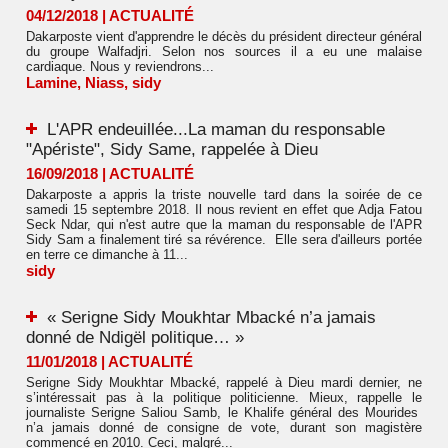
04/12/2018
|
ACTUALITÉ
Dakarposte vient d'apprendre le décès du président directeur général
du groupe Walfadjri. Selon nos sources il a eu une malaise
cardiaque. Nous y reviendrons...
Lamine
,
Niass
,
sidy
L'APR endeuillée...La maman du responsable
"Apériste", Sidy Same, rappelée à Dieu
16/09/2018
|
ACTUALITÉ
Dakarposte a appris la triste nouvelle tard dans la soirée de ce
samedi 15 septembre 2018. Il nous revient en effet que Adja Fatou
Seck Ndar, qui n'est autre que la maman du responsable de l'APR
Sidy Sam a finalement tiré sa révérence. Elle sera d'ailleurs portée
en terre ce dimanche à 11...
sidy
« Serigne Sidy Moukhtar Mbacké n’a jamais
donné de Ndigël politique… »
11/01/2018
|
ACTUALITÉ
Serigne Sidy Moukhtar Mbacké, rappelé à Dieu mardi dernier, ne
s’intéressait pas à la politique politicienne. Mieux, rappelle le
journaliste Serigne Saliou Samb, le Khalife général des Mourides
n’a jamais donné de consigne de vote, durant son magistère
commencé en 2010. Ceci, malgré...