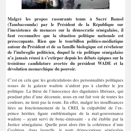
Malgré les propos rassurants tenus à Sacré Bamol
(Tambacounda) par le Président de la République sur
l’inexistence de menaces sur la démocratie sénégalaise, il
faut reconnaître que la situation politique nationale est
préoccupante. Rien que le tourbillon politico-médiatique
autour du Président et de sa famille biologique est révélateur
de l’imbroglio politicien, duquel la vie politique sénégalaise
n’a jamais réussi à s’extirper depuis les débats épiques sur la
troisième candidature avortée du président WADE et la
dévolution monarchique du pouvoir.
C’est en cela que les gesticulations des personnalités politiques
issues de la galaxie wadiste n’aident pas à clarifier le jeu
politique. La thèse de l’innocence des dignitaires libéraux, qui
pendant plus d’une décennie, nous en ont fait voir de toutes les
couleurs, ne tient pas la route. En effet, malgré les insuffisances
liées au fonctionnement de la CREI, la culpabilité de l’ex-
prince héritier, figure emblématique de la mal-gouvernance
wadiste – ayant servi de bouc-émissaire - a été établie par la
Justice sénégalaise. Quelle peut alors être la cohérence d’une
Coalition, dans laquelle, le parti démocratique sénégalais