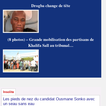
Drogba change de tête
(8 photos) – Grande mobilisation des partisans de
Khalifa Sall au tribunal…
Insolite
Les pieds de nez du candidat Ousmane Sonko avec
un seau sans eau