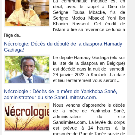
La communauté mouride est en
deuil, avec le rappel à Dieu de
Serigne Touba Mbacké, fils de
Serigne Modou Mbacké Yoni Ibn
Khadim Rassoul. Cet érudit de
l'islam a tiré sa révérence ce lundi à
l'âge de...
Nécrologie: Décès du député de la diaspora Hamady
Gadiaga!
Le député Hamady Gadiaga (élu sur
la liste de la diaspora en Belgique)
est décédé dans la nuit de samedi
29 janvier 2022 à Kaolack .La date
et lieu l'enterrement vous seront ...
Nécrologie : Décès de la mère de Yankhoba Sané,
administrateur du site SansLimitesn.com.
Nous venons d’apprendre le décès
de la mère de Yankhoba Sané,
administrateur du site
Sanslimites.com. La levée du corps
est prévue à 14 heures à la
mosquée de Gueule Tapée suivie de