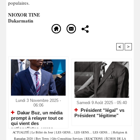
populaires.
NIOXOR TINE
Dakarmatin
<
>
Recommandé Pour Vous
Lundi 3 Novembre 2025 -
Samedi 9 Août 2025 - 05:40
06:06
Président “légal” vs
Dakar Buz, un média
Président “légitime”
prompt à relayer tout ce
qui vient des
nationalistes, verse
ACTUALITÉ
|
Le Billet du Jour
|
LES GENS... LES GENS... LES GENS...
|
Religion &
depuis hier dans la
Ramadan 2020
|
Boy Town
|
Géo Consulting Services
|
REACTIONS
|
ÉCHOS DE LA
manipulation !