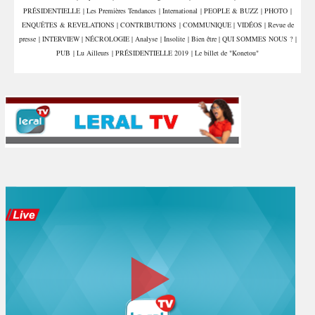
PRÉSIDENTIELLE
|
Les Premières Tendances
|
International
|
PEOPLE & BUZZ
|
PHOTO
|
ENQUÊTES & REVELATIONS
|
CONTRIBUTIONS
|
COMMUNIQUE
|
VIDÉOS
|
Revue de
presse
|
INTERVIEW
|
NÉCROLOGIE
|
Analyse
|
Insolite
|
Bien être
|
QUI SOMMES NOUS ?
|
PUB
|
Lu Ailleurs
|
PRÉSIDENTIELLE 2019
|
Le billet de "Konetou"