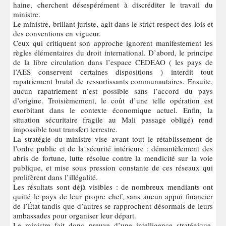
haine, cherchent désespérément à discréditer le travail du
ministre.
Le ministre, brillant juriste, agit dans le strict respect des lois et
des conventions en vigueur.
Ceux qui critiquent son approche ignorent manifestement les
règles élémentaires du droit international. D’abord, le principe
de la libre circulation dans l’espace CEDEAO ( les pays de
l’AES conservent certaines dispositions ) interdit tout
rapatriement brutal de ressortissants communautaires. Ensuite,
aucun rapatriement n’est possible sans l’accord du pays
d’origine. Troisièmement, le coût d’une telle opération est
exorbitant dans le contexte économique actuel. Enfin, la
situation sécuritaire fragile au Mali passage obligé) rend
impossible tout transfert terrestre.
La stratégie du ministre vise avant tout le rétablissement de
l’ordre public et de la sécurité intérieure : démantèlement des
abris de fortune, lutte résolue contre la mendicité sur la voie
publique, et mise sous pression constante de ces réseaux qui
prolifèrent dans l’illégalité.
Les résultats sont déjà visibles : de nombreux mendiants ont
quitté le pays de leur propre chef, sans aucun appui financier
de l’État tandis que d’autres se rapprochent désormais de leurs
ambassades pour organiser leur départ.
Le ministre fait donc preuve d’une intelligence stratégique,