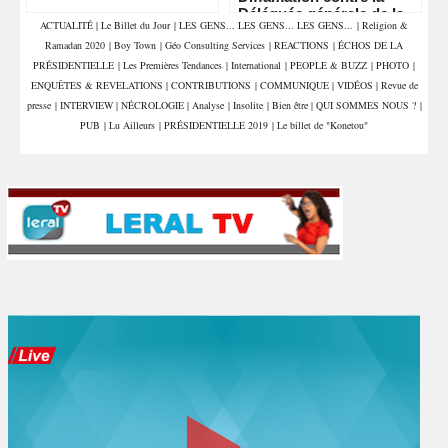
Déléguée générale de la
ACTUALITÉ
|
Le Billet du Jour
|
LES GENS... LES GENS... LES GENS...
|
Religion &
DER/FJ, Madame Aïda
Ramadan 2020
|
Boy Town
|
Géo Consulting Services
|
REACTIONS
|
ÉCHOS DE LA
Mbodj
PRÉSIDENTIELLE
|
Les Premières Tendances
|
International
|
PEOPLE & BUZZ
|
PHOTO
|
ENQUÊTES & REVELATIONS
|
CONTRIBUTIONS
|
COMMUNIQUE
|
VIDÉOS
|
Revue de
presse
|
INTERVIEW
|
NÉCROLOGIE
|
Analyse
|
Insolite
|
Bien être
|
QUI SOMMES NOUS ?
|
PUB
|
Lu Ailleurs
|
PRÉSIDENTIELLE 2019
|
Le billet de "Konetou"