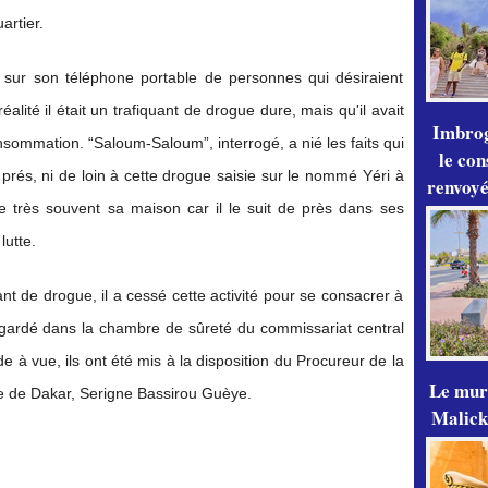
rtier.
s sur son téléphone portable de personnes qui désiraient
alité il était un trafiquant de drogue dure, mais qu'il avait
Imbrog
consommation. “Saloum-Saloum”, interrogé, a nié les faits qui
le con
de prés, ni de loin à cette drogue saisie sur le nommé Yéri à
renvoyé
te très souvent sa maison car il le suit de près dans ses
utte.
uant de drogue, il a cessé cette activité pour se consacrer à
té gardé dans la chambre de sûreté du commissariat central
 à vue, ils ont été mis à la disposition du Procureur de la
Le mur
e de Dakar, Serigne Bassirou Guèye.
Malick