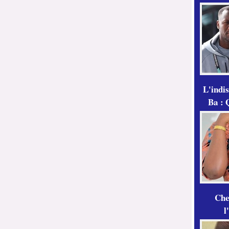
L'indi
Ba : 
Che
l