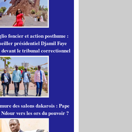
lio foncier et action posthume :
seiller présidentiel Djamil Faye
 devant le tribunal correctionnel
mure des salons dakarois : Pape
 Ndour vers les ors du pouvoir ?