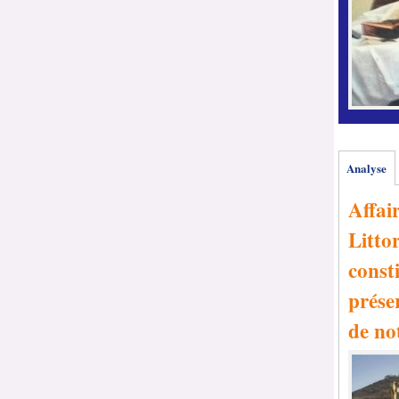
Analyse
Affai
Littor
consti
prése
de no