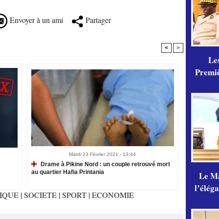
Envoyer à un ami
Partager
<
>
Les
Premiè
Mardi 23 Février 2021 - 13:44
Drame à Pikine Nord : un couple retrouvé mort
au quartier Hafia Printania
Le Ma
l’élég
TIQUE
|
SOCIETE
|
SPORT
|
ECONOMIE