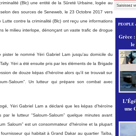
criminalité (Blc) une entité de la Sûreté Urbaine, logée au
, selon des sources de Seneweb, le 23 Octobre 2017 vers
Lutte contre la criminalité (Blc) ont reçu une informations
PEOPLE 
ns le milieu interlope, dénonçant un vaste trafic de drogue
Grèce :
le
e pister le nommé Yéri Gabriel Lam jusqu'au domicile du
ally. Yéri a été ensuite pris par les éléments de la Brigade
ession de douze képas d’héroïne alors qu'il se trouvait sur
aloum-Saloum”. Un lutteur qui prépare son combat avec
L’Égér
rogé, Yéri Gabriel Lam a déclaré que les képas d’héroïne
une G
iés par le lutteur “Saloum-Saloum” quelque minutes avant
Saloum Saloum” est un consommateur d'héroïne et la plupart
 fournisseur qui habitait à Grand Dakar au quartier Taïba,