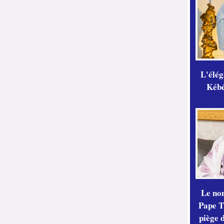
L'élé
Kébé,
Le no
Pape Th
piège 