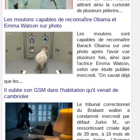
attirant ainsi la curiosité
de plusieurs pèlerins...
Les moutons capables de reconnaître Obama et
Emma Watson sur photo
Les moutons sont
capables de reconnaître
Barack Obama sur une
photo après l'avoir vue
plusieurs fois, ainsi que
l'actrice Emma Watson,
selon une étude publiée
mercredi. "On savait déjà
que les...
Il oublie son GSM dans l'habitation qu'il venait de
cambrioler
Le tribunal correctionnel
du Brabant wallon a
condamné mercredi par
défaut Jurko M., un
ressortissant croate âgé
de 39 ans, à 18 mois de
prison ferme. L'homme