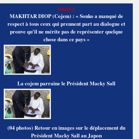
PHOTO
MAKHTAR DIOP (Cojem) : « Sonko a manqué de
respect à tous ceux qui prennent part au dialogue et
prouve qu'il ne mérite pas de représenter quelque
chose dans ce pays »
La cojem parraine le Président Macky Sall
(04 photos) Retour en images sur le déplacement du
Président Macky Sall au Japon