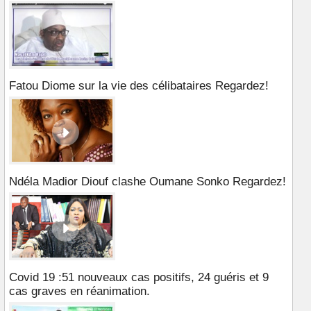
Fatou Diome sur la vie des célibataires Regardez!
Ndéla Madior Diouf clashe Oumane Sonko Regardez!
Covid 19 :51 nouveaux cas positifs, 24 guéris et 9
cas graves en réanimation.