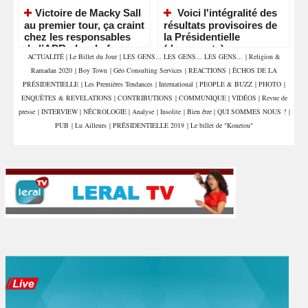
​Victoire de Macky Sall
Voici l'intégralité des
au premier tour, ça craint
résultats provisoires de
chez les responsables
la Présidentielle
de l’APR - Le chef va
(documents)
ACTUALITÉ
|
Le Billet du Jour
|
LES GENS... LES GENS... LES GENS...
|
Religion &
nettoyer les écuries
Ramadan 2020
|
Boy Town
|
Géo Consulting Services
|
REACTIONS
|
ÉCHOS DE LA
d’Augias
PRÉSIDENTIELLE
|
Les Premières Tendances
|
International
|
PEOPLE & BUZZ
|
PHOTO
|
ENQUÊTES & REVELATIONS
|
CONTRIBUTIONS
|
COMMUNIQUE
|
VIDÉOS
|
Revue de
presse
|
INTERVIEW
|
NÉCROLOGIE
|
Analyse
|
Insolite
|
Bien être
|
QUI SOMMES NOUS ?
|
PUB
|
Lu Ailleurs
|
PRÉSIDENTIELLE 2019
|
Le billet de "Konetou"