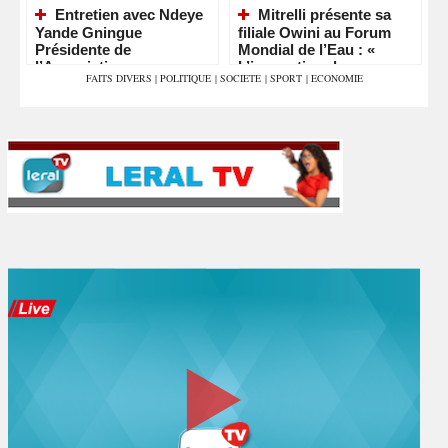
Entretien avec Ndeye
Mitrelli présente sa
Yande Gningue
filiale Owini au Forum
Présidente de
Mondial de l’Eau : «
l’Association
L’innovation dans
FAITS DIVERS
|
POLITIQUE
|
SOCIETE
|
SPORT
|
ECONOMIE
Sénégalaise de sante
chaque goutte »
Communautaire pour
l’Alerte et la Prevention