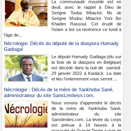
La communauté mouride est en
deuil, avec le rappel à Dieu de
Serigne Touba Mbacké, fils de
Serigne Modou Mbacké Yoni Ibn
Khadim Rassoul. Cet érudit de
l'islam a tiré sa révérence ce lundi à
l'âge de...
Nécrologie: Décès du député de la diaspora Hamady
Gadiaga!
Le député Hamady Gadiaga (élu sur
la liste de la diaspora en Belgique)
est décédé dans la nuit de samedi
29 janvier 2022 à Kaolack .La date
et lieu l'enterrement vous seront ...
Nécrologie : Décès de la mère de Yankhoba Sané,
administrateur du site SansLimitesn.com.
Nous venons d’apprendre le décès
de la mère de Yankhoba Sané,
administrateur du site
Sanslimites.com. La levée du corps
est prévue à 14 heures à la
mosquée de Gueule Tapée suivie de