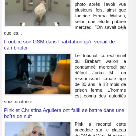
photo après l'avoir vue
plusieurs fois, ainsi que
l'actrice Emma Watson,
selon une étude publiée
mercredi. "On savait déjà
que les...
Il oublie son GSM dans l'habitation qu'il venait de
cambrioler
Le tribunal correctionnel
du Brabant wallon a
condamné mercredi par
défaut Jurko M., un
ressortissant croate âgé
de 39 ans, à 18 mois de
prison ferme. L'homme
est connu des autorités
sous quatorze...
Pink et Christina Aguilera ont failli se battre dans une
boîte de nuit
Pink a raconté cette
anecdote sur le plateau
de "Watch What Happens