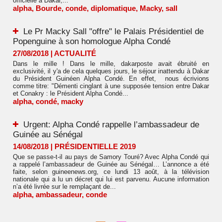
officielle à Dakar,...
alpha
,
Bourde
,
conde
,
diplomatique
,
Macky
,
sall
Le Pr Macky Sall "offre" le Palais Présidentiel de
Popenguine à son homologue Alpha Condé
27/08/2018
|
ACTUALITÉ
Dans le mille ! Dans le mille, dakarposte avait ébruité en
exclusivité, il y'a de cela quelques jours, le séjour inattendu à Dakar
du Président Guinéen Alpha Condé. En effet, nous écrivions
comme titre: "Démenti cinglant à une supposée tension entre Dakar
et Conakry : le Président Alpha Condé...
alpha
,
condé
,
macky
Urgent: Alpha Condé rappelle l’ambassadeur de
Guinée au Sénégal
14/08/2018
|
PRÉSIDENTIELLE 2019
Que se passe-t-il au pays de Samory Touré? Avec Alpha Condé qui
a rappelé l’ambassadeur de Guinée au Sénégal… L’annonce a été
faite, selon guineenews.org, ce lundi 13 août, à la télévision
nationale qui a lu un décret qui lui est parvenu. Aucune information
n’a été livrée sur le remplaçant de...
alpha
,
ambassadeur
,
conde