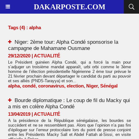
DAKARPOSTE.COM
Tags (4) : alpha
Niger: 2ème tour: Alpha Condé sponsorise la
campagne de Mahamane Ousmane
29/12/2020
|
ACTUALITÉ
Le Président guinéen Alpha Condé, qui a forcé la main pour
s’adjuger un troisième mandat apparaît, urbi orbi comme le 3ème
homme de l’élection présidentielle Nigérienne 2 ème tour prévue le
21 février prochain devant départager le candidat du parti au pouvoir
et ses alliés (PNDS-Tarayya) et son...
alpha
,
condé
,
coronavirus
,
election
,
Niger
,
Sénégal
Bourde diplomatique : Le coup de fil du Macky qui
a mis en colère Alpha Condé
13/04/2019
|
ACTUALITÉ
A la présidence de la République sénégalaise, les bourdes se
succèdent et ne se ressemblent pas. Alors que l’opinion n’a pas fini
d’épiloguer sur l’erreur protocolaire lors du point de presse conjoint
entre les Présidents Macky Sall et Abdel Fattah al-Sissi, en visite