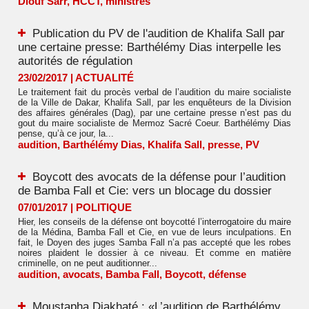
Diouf Sarr
,
HCCT
,
ministres
Publication du PV de l'audition de Khalifa Sall par
une certaine presse: Barthélémy Dias interpelle les
autorités de régulation
23/02/2017
|
ACTUALITÉ
Le traitement fait du procès verbal de l’audition du maire socialiste
de la Ville de Dakar, Khalifa Sall, par les enquêteurs de la Division
des affaires générales (Dag), par une certaine presse n’est pas du
gout du maire socialiste de Mermoz Sacré Coeur. Barthélémy Dias
pense, qu’à ce jour, la...
audition
,
Barthélémy Dias
,
Khalifa Sall
,
presse
,
PV
Boycott des avocats de la défense pour l’audition
de Bamba Fall et Cie: vers un blocage du dossier
07/01/2017
|
POLITIQUE
Hier, les conseils de la défense ont boycotté l’interrogatoire du maire
de la Médina, Bamba Fall et Cie, en vue de leurs inculpations. En
fait, le Doyen des juges Samba Fall n’a pas accepté que les robes
noires plaident le dossier à ce niveau. Et comme en matière
criminelle, on ne peut auditionner...
audition
,
avocats
,
Bamba Fall
,
Boycott
,
défense
Moustapha Diakhaté : «L’audition de Barthélémy