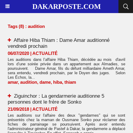
DAKARPOSTE.COM
Tags (8) : audition
Affaire Hiba Thiam : Dame Amar auditionné
vendredi prochain
06/07/2020
|
ACTUALITÉ
Les auditions dans l’affaire Hiba Thiam, décédée au mois d'avril
lors d’une soirée privée dans un appartement aux Almadies, se
poursuivent. Dame Amar, fils du défunt milliardaire Ameth Amar,
sera entendu, vendredi prochain, par le Doyen des juges. Selon
Les Échos, la...
amar
,
audition
,
dame
,
hiba
,
thiam
Ziguinchor : La gendarmerie auditionne 5
personnes dont le frère de Sonko
21/09/2018
|
ACTUALITÉ
Les auditions sur l'affaire des deux "gendarmes" qui se sont
présentés chez la maman de Ousmane Sonko pour réclamer des
fiches de parrainage se poursuivent. Après avoir entendu
l'administrateur général de Pastef à Dakar, la gendarmerie a déplacé