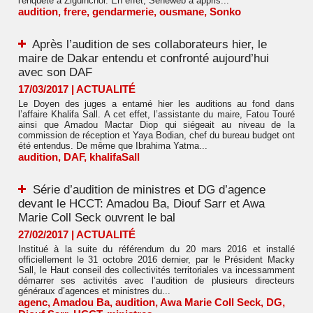
l'enquête à Ziguinchor. En effet, Seneweb a appris...
audition
,
frere
,
gendarmerie
,
ousmane
,
Sonko
Après l’audition de ses collaborateurs hier, le
maire de Dakar entendu et confronté aujourd’hui
avec son DAF
17/03/2017
|
ACTUALITÉ
Le Doyen des juges a entamé hier les auditions au fond dans
l’affaire Khalifa Sall. A cet effet, l’assistante du maire, Fatou Touré
ainsi que Amadou Mactar Diop qui siégeait au niveau de la
commission de réception et Yaya Bodian, chef du bureau budget ont
été entendus. De même que Ibrahima Yatma...
audition
,
DAF
,
khalifaSall
Série d’audition de ministres et DG d’agence
devant le HCCT: Amadou Ba, Diouf Sarr et Awa
Marie Coll Seck ouvrent le bal
27/02/2017
|
ACTUALITÉ
Institué à la suite du référendum du 20 mars 2016 et installé
officiellement le 31 octobre 2016 dernier, par le Président Macky
Sall, le Haut conseil des collectivités territoriales va incessamment
démarrer ses activités avec l’audition de plusieurs directeurs
généraux d’agences et ministres du...
agenc
,
Amadou Ba
,
audition
,
Awa Marie Coll Seck
,
DG
,