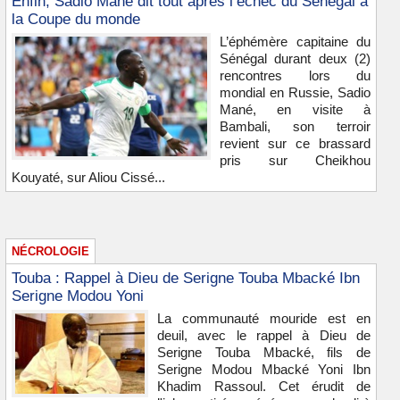
Enfin, Sadio Mané dit tout après l’échec du Sénégal à
la Coupe du monde
L’éphémère capitaine du
Sénégal durant deux (2)
rencontres lors du
mondial en Russie, Sadio
Mané, en visite à
Bambali, son terroir
revient sur ce brassard
pris sur Cheikhou
Kouyaté, sur Aliou Cissé...
NÉCROLOGIE
Touba : Rappel à Dieu de Serigne Touba Mbacké Ibn
Serigne Modou Yoni
La communauté mouride est en
deuil, avec le rappel à Dieu de
Serigne Touba Mbacké, fils de
Serigne Modou Mbacké Yoni Ibn
Khadim Rassoul. Cet érudit de