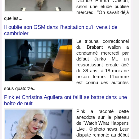
l'actrice Emma Watson,
selon une étude publiée
mercredi. "On savait déjà
que les...
Il oublie son GSM dans l'habitation qu'il venait de
cambrioler
Le tribunal correctionnel
du Brabant wallon a
condamné mercredi par
défaut Jurko M., un
ressortissant croate âgé
de 39 ans, à 18 mois de
prison ferme. L'homme
est connu des autorités
sous quatorze...
Pink et Christina Aguilera ont failli se battre dans une
boîte de nuit
Pink a raconté cette
anecdote sur le plateau
de "Watch What Happens
Live". © photo news. Leur
dispute remonte au début