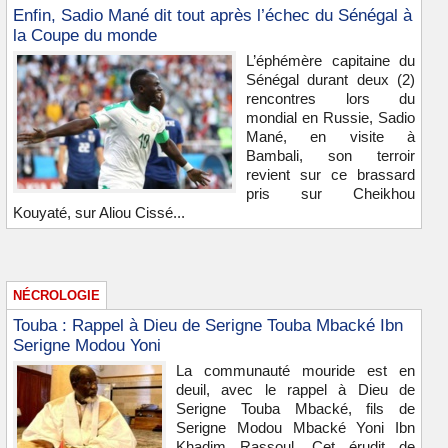
Enfin, Sadio Mané dit tout après l’échec du Sénégal à
la Coupe du monde
L’éphémère capitaine du
Sénégal durant deux (2)
rencontres lors du
mondial en Russie, Sadio
Mané, en visite à
Bambali, son terroir
revient sur ce brassard
pris sur Cheikhou
Kouyaté, sur Aliou Cissé...
NÉCROLOGIE
Touba : Rappel à Dieu de Serigne Touba Mbacké Ibn
Serigne Modou Yoni
La communauté mouride est en
deuil, avec le rappel à Dieu de
Serigne Touba Mbacké, fils de
Serigne Modou Mbacké Yoni Ibn
Khadim Rassoul. Cet érudit de