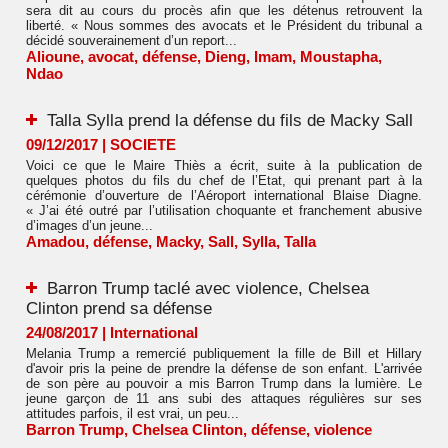
sera dit au cours du procès afin que les détenus retrouvent la
liberté. « Nous sommes des avocats et le Président du tribunal a
décidé souverainement d’un report...
Alioune
,
avocat
,
défense
,
Dieng
,
Imam
,
Moustapha
,
Ndao
Talla Sylla prend la défense du fils de Macky Sall
09/12/2017
|
SOCIETE
Voici ce que le Maire Thiès a écrit, suite à la publication de
quelques photos du fils du chef de l’Etat, qui prenant part à la
cérémonie d’ouverture de l’Aéroport international Blaise Diagne.
« J’ai été outré par l’utilisation choquante et franchement abusive
d’images d’un jeune...
Amadou
,
défense
,
Macky
,
Sall
,
Sylla
,
Talla
Barron Trump taclé avec violence, Chelsea
Clinton prend sa défense
24/08/2017
|
International
Melania Trump a remercié publiquement la fille de Bill et Hillary
d'avoir pris la peine de prendre la défense de son enfant. L'arrivée
de son père au pouvoir a mis Barron Trump dans la lumière. Le
jeune garçon de 11 ans subi des attaques régulières sur ses
attitudes parfois, il est vrai, un peu...
Barron Trump
,
Chelsea Clinton
,
défense
,
violence