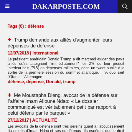
DAKARPOSTE.COM
Tags (8) : défense
Trump demande aux alliés d'augmenter leurs
dépenses de défense
12/07/2018
|
International
Le président américain Donald Trump a dit mercredi exiger des pays
alliés qu'ils atteignent "immédiatement" les 2% de leur produit
intérieur brut (PIB) en dépenses militaires, dans un tweet publié à la
sortie de la première session du sommet atlantique. "A quoi sert
l'Otan si l'Allemagne...
défense
,
dépense
,
Donald
,
trump
Me Moustapha Dieng, avocat de la défense sur
l’affaire Imam Alioune Ndao: « Le dossier
communiqué est véritablement petit par rapport à
celui détenu par le parquet »
27/12/2017
|
ACTUALITÉ
Les avocats de la défense sont très sereins quant à l’aboutissement
du procès d’Imam Ndao et ses co-détenus. Ils espèrent que le droit