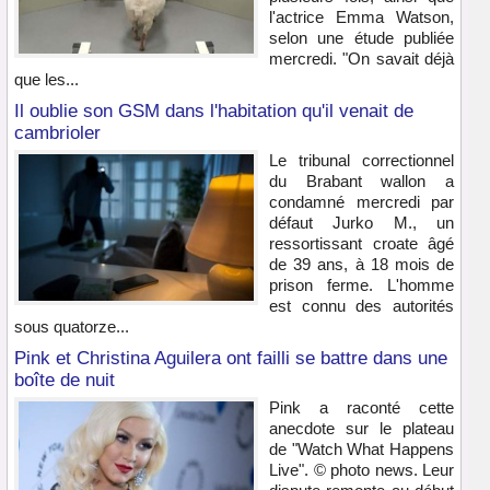
l'actrice Emma Watson,
selon une étude publiée
mercredi. "On savait déjà
que les...
Il oublie son GSM dans l'habitation qu'il venait de
cambrioler
Le tribunal correctionnel
du Brabant wallon a
condamné mercredi par
défaut Jurko M., un
ressortissant croate âgé
de 39 ans, à 18 mois de
prison ferme. L'homme
est connu des autorités
sous quatorze...
Pink et Christina Aguilera ont failli se battre dans une
boîte de nuit
Pink a raconté cette
anecdote sur le plateau
de "Watch What Happens
Live". © photo news. Leur