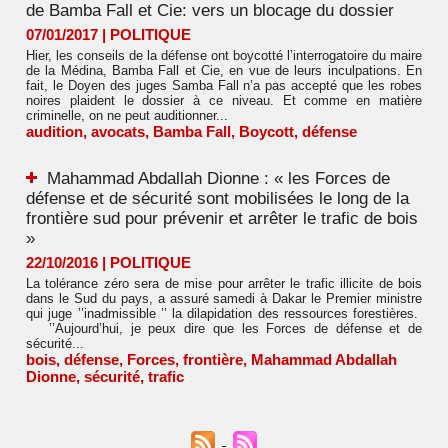
de Bamba Fall et Cie: vers un blocage du dossier
07/01/2017
|
POLITIQUE
Hier, les conseils de la défense ont boycotté l’interrogatoire du maire
de la Médina, Bamba Fall et Cie, en vue de leurs inculpations. En
fait, le Doyen des juges Samba Fall n’a pas accepté que les robes
noires plaident le dossier à ce niveau. Et comme en matière
criminelle, on ne peut auditionner...
audition
,
avocats
,
Bamba Fall
,
Boycott
,
défense
Mahammad Abdallah Dionne : « les Forces de
défense et de sécurité sont mobilisées le long de la
frontière sud pour prévenir et arrêter le trafic de bois
»
22/10/2016
|
POLITIQUE
La tolérance zéro sera de mise pour arrêter le trafic illicite de bois
dans le Sud du pays, a assuré samedi à Dakar le Premier ministre
qui juge ’’inadmissible ’’ la dilapidation des ressources forestières.
’’Aujourd’hui, je peux dire que les Forces de défense et de
sécurité...
bois
,
défense
,
Forces
,
frontière
,
Mahammad Abdallah
Dionne
,
sécurité
,
trafic