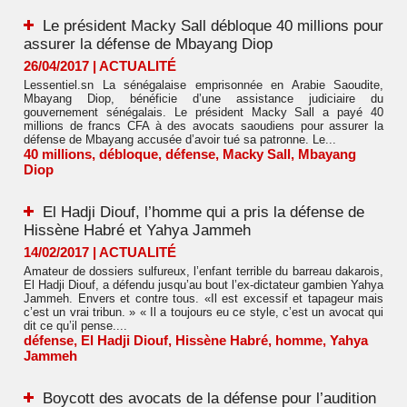
Le président Macky Sall débloque 40 millions pour
assurer la défense de Mbayang Diop
26/04/2017
|
ACTUALITÉ
Lessentiel.sn La sénégalaise emprisonnée en Arabie Saoudite,
Mbayang Diop, bénéficie d’une assistance judiciaire du
gouvernement sénégalais. Le président Macky Sall a payé 40
millions de francs CFA à des avocats saoudiens pour assurer la
défense de Mbayang accusée d’avoir tué sa patronne. Le...
40 millions
,
débloque
,
défense
,
Macky Sall
,
Mbayang
Diop
El Hadji Diouf, l’homme qui a pris la défense de
Hissène Habré et Yahya Jammeh
14/02/2017
|
ACTUALITÉ
Amateur de dossiers sulfureux, l’enfant terrible du barreau dakarois,
El Hadji Diouf, a défendu jusqu’au bout l’ex-dictateur gambien Yahya
Jammeh. Envers et contre tous. «Il est excessif et tapageur mais
c’est un vrai tribun. » « Il a toujours eu ce style, c’est un avocat qui
dit ce qu’il pense....
défense
,
El Hadji Diouf
,
Hissène Habré
,
homme
,
Yahya
Jammeh
Boycott des avocats de la défense pour l’audition