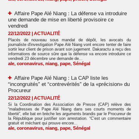
Affaire Pape Alé Niang : La défense va introduire
une demande de mise en liberté provisoire ce
vendredi
22/12/2022
|
ACTUALITÉ
Placés de nouveau sous mandat de dépôt, les avocats du
journaliste d'investigation Pape Alé Niang vont encore tenter de faire
sortir leur client de prison avant son jugement. Dakaractu a reçu des
informations de source sûre que la défense va encore introduire ce
vendredi 23 décembre une demande de...
ale
,
coronavirus
,
niang
,
pape
,
Sénégal
Affaire Pape Alé Niang : La CAP liste les
“incongruités” et “contrevérités” de la «précision» du
Procureur
22/12/2022
|
ACTUALITÉ
Si la Coordination des Association de Presse (CAP) relève des
“maladresses de Pape Alé Niang dans ses courts moments de
liberté”, elle bat en brèche les arguments brandis par le Procureur de
la République pour justifier son arrestation. “C’est un commentaire
gratuit et méchant qui prouve encore...
ale
,
coronavirus
,
niang
,
pape
,
Sénégal