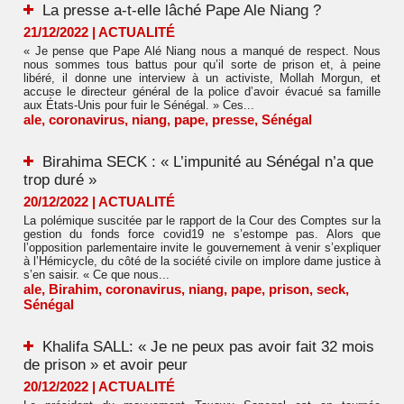
La presse a-t-elle lâché Pape Ale Niang ?
21/12/2022
|
ACTUALITÉ
« Je pense que Pape Alé Niang nous a manqué de respect. Nous
nous sommes tous battus pour qu’il sorte de prison et, à peine
libéré, il donne une interview à un activiste, Mollah Morgun, et
accuse le directeur général de la police d’avoir évacué sa famille
aux États-Unis pour fuir le Sénégal. » Ces...
ale
,
coronavirus
,
niang
,
pape
,
presse
,
Sénégal
Birahima SECK : « L’impunité au Sénégal n’a que
trop duré »
20/12/2022
|
ACTUALITÉ
La polémique suscitée par le rapport de la Cour des Comptes sur la
gestion du fonds force covid19 ne s’estompe pas. Alors que
l’opposition parlementaire invite le gouvernement à venir s’expliquer
à l’Hémicycle, du côté de la société civile on implore dame justice à
s’en saisir. « Ce que nous...
ale
,
Birahim
,
coronavirus
,
niang
,
pape
,
prison
,
seck
,
Sénégal
Khalifa SALL: « Je ne peux pas avoir fait 32 mois
de prison » et avoir peur
20/12/2022
|
ACTUALITÉ