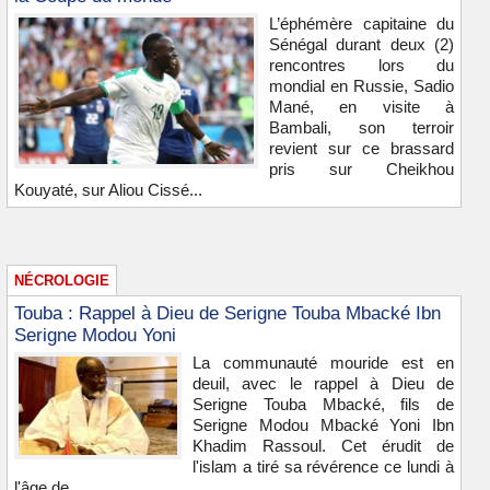
L’éphémère capitaine du
Sénégal durant deux (2)
rencontres lors du
mondial en Russie, Sadio
Mané, en visite à
Bambali, son terroir
revient sur ce brassard
pris sur Cheikhou
Kouyaté, sur Aliou Cissé...
NÉCROLOGIE
Touba : Rappel à Dieu de Serigne Touba Mbacké Ibn
Serigne Modou Yoni
La communauté mouride est en
deuil, avec le rappel à Dieu de
Serigne Touba Mbacké, fils de
Serigne Modou Mbacké Yoni Ibn
Khadim Rassoul. Cet érudit de
l'islam a tiré sa révérence ce lundi à
l'âge de...