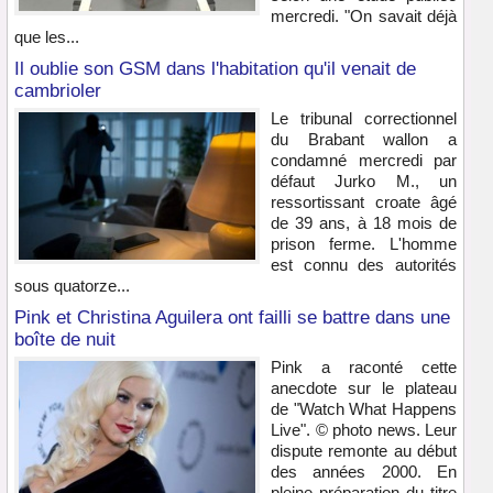
mercredi. "On savait déjà
que les...
Il oublie son GSM dans l'habitation qu'il venait de
cambrioler
Le tribunal correctionnel
du Brabant wallon a
condamné mercredi par
défaut Jurko M., un
ressortissant croate âgé
de 39 ans, à 18 mois de
prison ferme. L'homme
est connu des autorités
sous quatorze...
Pink et Christina Aguilera ont failli se battre dans une
boîte de nuit
Pink a raconté cette
anecdote sur le plateau
de "Watch What Happens
Live". © photo news. Leur
dispute remonte au début
des années 2000. En
pleine préparation du titre