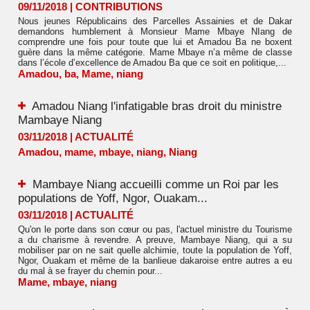
09/11/2018
|
CONTRIBUTIONS
Nous jeunes Républicains des Parcelles Assainies et de Dakar
demandons humblement à Monsieur Mame Mbaye NIang de
comprendre une fois pour toute que lui et Amadou Ba ne boxent
guère dans la même catégorie. Mame Mbaye n’a même de classe
dans l’école d’excellence de Amadou Ba que ce soit en politique,...
Amadou
,
ba
,
Mame
,
niang
Amadou Niang l'infatigable bras droit du ministre
Mambaye Niang
03/11/2018
|
ACTUALITÉ
Amadou
,
mame
,
mbaye
,
niang
,
Niang
Mambaye Niang accueilli comme un Roi par les
populations de Yoff, Ngor, Ouakam...
03/11/2018
|
ACTUALITÉ
Qu'on le porte dans son cœur ou pas, l'actuel ministre du Tourisme
a du charisme à revendre. A preuve, Mambaye Niang, qui a su
mobiliser par on ne sait quelle alchimie, toute la population de Yoff,
Ngor, Ouakam et même de la banlieue dakaroise entre autres a eu
du mal à se frayer du chemin pour...
Mame
,
mbaye
,
niang