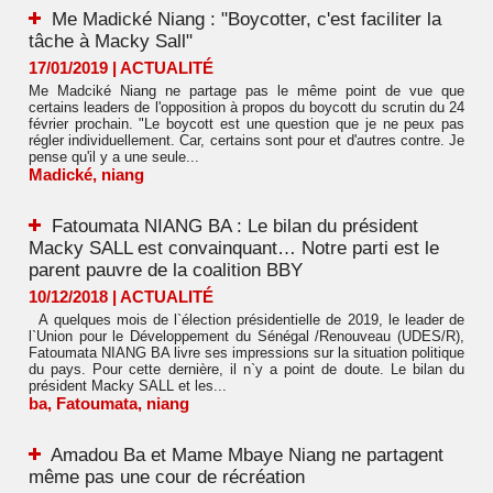
Me Madické Niang : "Boycotter, c'est faciliter la
tâche à Macky Sall"
17/01/2019
|
ACTUALITÉ
Me Madciké Niang ne partage pas le même point de vue que
certains leaders de l'opposition à propos du boycott du scrutin du 24
février prochain. "Le boycott est une question que je ne peux pas
régler individuellement. Car, certains sont pour et d'autres contre. Je
pense qu'il y a une seule...
Madické
,
niang
Fatoumata NIANG BA : Le bilan du président
Macky SALL est convainquant… Notre parti est le
parent pauvre de la coalition BBY
10/12/2018
|
ACTUALITÉ
A quelques mois de l`élection présidentielle de 2019, le leader de
l`Union pour le Développement du Sénégal /Renouveau (UDES/R),
Fatoumata NIANG BA livre ses impressions sur la situation politique
du pays. Pour cette dernière, il n`y a point de doute. Le bilan du
président Macky SALL et les...
ba
,
Fatoumata
,
niang
Amadou Ba et Mame Mbaye Niang ne partagent
même pas une cour de récréation