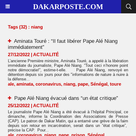
DAKARPOSTE.COM
Tags (32) : niang
Aminata Touré : “Il faut libérer Pape Alé Niang
immédiatement”
27/12/2022
|
ACTUALITÉ
L’ancienne Première ministre, Aminata Touré, a appelé à la libération
immédiate du journaliste, Pape Alé Niang. “Tout ceci n’honore point
notre démocratie!”, estime-t-elle. Pape Alé Niang, renvoyé en
détention depuis six jours pour des "informations de nature à nuire à
la défense...
ale
,
aminata
,
coronavirus
,
niang
,
pape
,
Sénégal
,
toure
Pape Alé Niang évacué dans “un état critique”
25/12/2022
|
ACTUALITÉ
Le journaliste Pape Alé Niang a été évacué à l’hôpital Principal, ce
dimanche, informe la Coordination des Associations de Presse
(CAP). Le patron de Dakar Matin, qui a entamé une grève de la faim
depuis son retour en incarcération, serait dans un “état critique”,
précise la CAP. Pour...
ale
,
coronavirus
,
niang
,
pape
,
prison
,
Sénégal