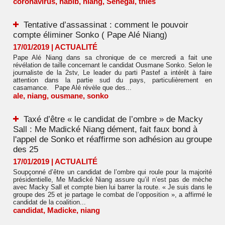
coronavirus
,
habib
,
niang
,
Sénégal
,
thies
Tentative d’assassinat : comment le pouvoir
compte éliminer Sonko ( Pape Alé Niang)
17/01/2019
|
ACTUALITÉ
Pape Alé Niang dans sa chronique de ce mercredi a fait une
révélation de taille concernant le candidat Ousmane Sonko. Selon le
journaliste de la 2stv, Le leader du parti Pastef a intérêt à faire
attention dans la partie sud du pays, particulièrement en
casamance. Pape Alé révèle que des...
ale
,
niang
,
ousmane
,
sonko
Taxé d’être « le candidat de l’ombre » de Macky
Sall : Me Madické Niang dément, fait faux bond à
l'appel de Sonko et réaffirme son adhésion au groupe
des 25
17/01/2019
|
ACTUALITÉ
Soupçonné d’être un candidat de l’ombre qui roule pour la majorité
présidentielle, Me Madické Niang assure qu’il n’est pas de mèche
avec Macky Sall et compte bien lui barrer la route. « Je suis dans le
groupe des 25 et je partage le combat de l’opposition », a affirmé le
candidat de la coalition...
candidat
,
Madicke
,
niang