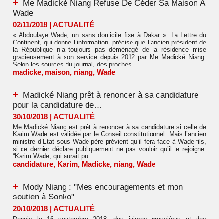
Me Madické Niang Refuse De Céder Sa Maison À
Wade
02/11/2018
|
ACTUALITÉ
« Abdoulaye Wade, un sans domicile fixe à Dakar ». La Lettre du
Continent, qui donne l’information, précise que l’ancien président de
la République n’a toujours pas déménagé de la résidence mise
gracieusement à son service depuis 2012 par Me Madické Niang.
Selon les sources du journal, des proches...
madicke
,
maison
,
niang
,
Wade
Madické Niang prêt à renoncer à sa candidature
pour la candidature de…
30/10/2018
|
ACTUALITÉ
Me Madické Niang est prêt à renoncer à sa candidature si celle de
Karim Wade est validée par le Conseil constitutionnel. Mais l’ancien
ministre d’Etat sous Wade-père prévient qu’il fera face à Wade-fils,
si ce dernier déclare publiquement ne pas vouloir qu’il le rejoigne.
“Karim Wade, qui aurait pu...
candidature
,
Karim
,
Madicke
,
niang
,
Wade
Mody Niang : "Mes encouragements et mon
soutien à Sonko"
20/10/2018
|
ACTUALITÉ
Depuis le 16 septembre 2018, des injures grossières et des