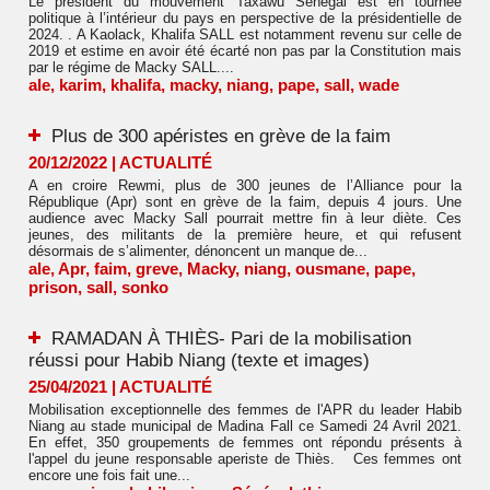
Le président du mouvement Taxawu Senegal est en tournée
politique à l’intérieur du pays en perspective de la présidentielle de
2024. . A Kaolack, Khalifa SALL est notamment revenu sur celle de
2019 et estime en avoir été écarté non pas par la Constitution mais
par le régime de Macky SALL....
ale
,
karim
,
khalifa
,
macky
,
niang
,
pape
,
sall
,
wade
Plus de 300 apéristes en grève de la faim
20/12/2022
|
ACTUALITÉ
A en croire Rewmi, plus de 300 jeunes de l’Alliance pour la
République (Apr) sont en grève de la faim, depuis 4 jours. Une
audience avec Macky Sall pourrait mettre fin à leur diète. Ces
jeunes, des militants de la première heure, et qui refusent
désormais de s’alimenter, dénoncent un manque de...
ale
,
Apr
,
faim
,
greve
,
Macky
,
niang
,
ousmane
,
pape
,
prison
,
sall
,
sonko
RAMADAN À THIÈS- Pari de la mobilisation
réussi pour Habib Niang (texte et images)
25/04/2021
|
ACTUALITÉ
Mobilisation exceptionnelle des femmes de l'APR du leader Habib
Niang au stade municipal de Madina Fall ce Samedi 24 Avril 2021.
En effet, 350 groupements de femmes ont répondu présents à
l'appel du jeune responsable aperiste de Thiès. Ces femmes ont
encore une fois fait une...