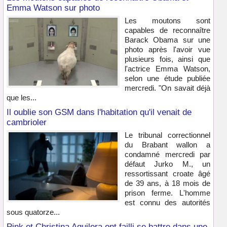
Emma Watson sur photo
Les moutons sont
capables de reconnaître
Barack Obama sur une
photo après l'avoir vue
plusieurs fois, ainsi que
l'actrice Emma Watson,
selon une étude publiée
mercredi. "On savait déjà
que les...
Il oublie son GSM dans l'habitation qu'il venait de
cambrioler
Le tribunal correctionnel
du Brabant wallon a
condamné mercredi par
défaut Jurko M., un
ressortissant croate âgé
de 39 ans, à 18 mois de
prison ferme. L'homme
est connu des autorités
sous quatorze...
Pink et Christina Aguilera ont failli se battre dans une