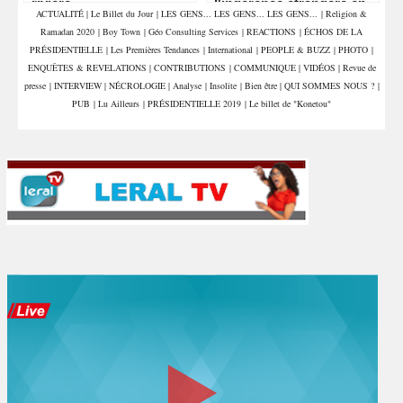
rivière
l'ingérence étrangère en
ACTUALITÉ
|
Le Billet du Jour
|
LES GENS... LES GENS... LES GENS...
|
Religion &
Libye
Ramadan 2020
|
Boy Town
|
Géo Consulting Services
|
REACTIONS
|
ÉCHOS DE LA
PRÉSIDENTIELLE
|
Les Premières Tendances
|
International
|
PEOPLE & BUZZ
|
PHOTO
|
ENQUÊTES & REVELATIONS
|
CONTRIBUTIONS
|
COMMUNIQUE
|
VIDÉOS
|
Revue de
presse
|
INTERVIEW
|
NÉCROLOGIE
|
Analyse
|
Insolite
|
Bien être
|
QUI SOMMES NOUS ?
|
PUB
|
Lu Ailleurs
|
PRÉSIDENTIELLE 2019
|
Le billet de "Konetou"