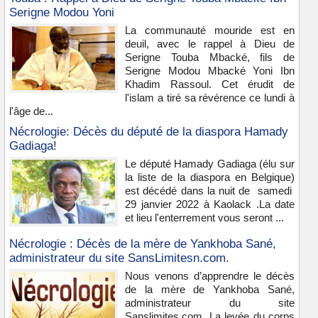
Serigne Modou Yoni
La communauté mouride est en
deuil, avec le rappel à Dieu de
Serigne Touba Mbacké, fils de
Serigne Modou Mbacké Yoni Ibn
Khadim Rassoul. Cet érudit de
l'islam a tiré sa révérence ce lundi à
l'âge de...
Nécrologie: Décès du député de la diaspora Hamady
Gadiaga!
Le député Hamady Gadiaga (élu sur
la liste de la diaspora en Belgique)
est décédé dans la nuit de samedi
29 janvier 2022 à Kaolack .La date
et lieu l'enterrement vous seront ...
Nécrologie : Décès de la mère de Yankhoba Sané,
administrateur du site SansLimitesn.com.
Nous venons d’apprendre le décès
de la mère de Yankhoba Sané,
administrateur du site
Sanslimites.com. La levée du corps