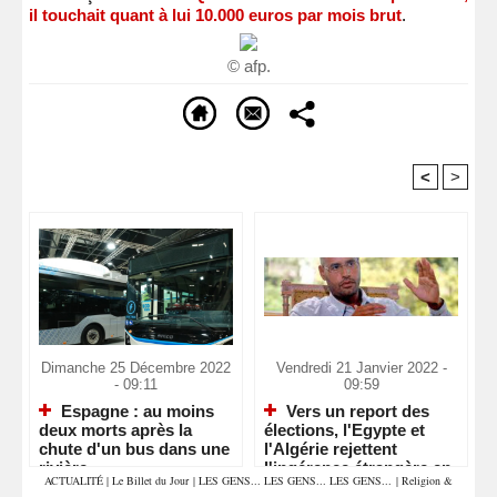
il touchait quant à lui 10.000 euros par mois brut
.
© afp.
<
>
Recommandé Pour Vous
Dimanche 25 Décembre 2022
Vendredi 21 Janvier 2022 -
- 09:11
09:59
Espagne : au moins
Vers un report des
deux morts après la
élections, l'Egypte et
chute d'un bus dans une
l'Algérie rejettent
rivière
l'ingérence étrangère en
ACTUALITÉ
|
Le Billet du Jour
|
LES GENS... LES GENS... LES GENS...
|
Religion &
Libye