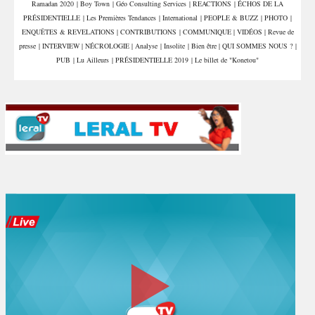
Ramadan 2020
|
Boy Town
|
Géo Consulting Services
|
REACTIONS
|
ÉCHOS DE LA
PRÉSIDENTIELLE
|
Les Premières Tendances
|
International
|
PEOPLE & BUZZ
|
PHOTO
|
ENQUÊTES & REVELATIONS
|
CONTRIBUTIONS
|
COMMUNIQUE
|
VIDÉOS
|
Revue de
presse
|
INTERVIEW
|
NÉCROLOGIE
|
Analyse
|
Insolite
|
Bien être
|
QUI SOMMES NOUS ?
|
PUB
|
Lu Ailleurs
|
PRÉSIDENTIELLE 2019
|
Le billet de "Konetou"