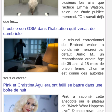
plusieurs fois, ainsi que
l'actrice Emma Watson,
selon une étude publiée
mercredi. "On savait déjà
que les...
Il oublie son GSM dans l'habitation qu'il venait de
cambrioler
Le tribunal correctionnel
du Brabant wallon a
condamné mercredi par
défaut Jurko M., un
ressortissant croate âgé
de 39 ans, à 18 mois de
prison ferme. L'homme
est connu des autorités
sous quatorze...
Pink et Christina Aguilera ont failli se battre dans une
boîte de nuit
Pink a raconté cette
anecdote sur le plateau
de "Watch What Happens
Live". © photo news. Leur