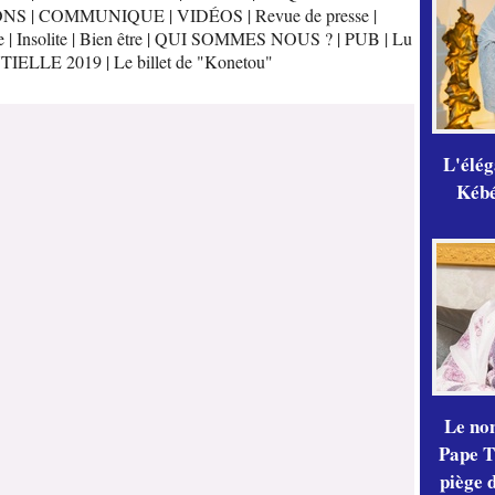
ONS
|
COMMUNIQUE
|
VIDÉOS
|
Revue de presse
|
e
|
Insolite
|
Bien être
|
QUI SOMMES NOUS ?
|
PUB
|
Lu
TIELLE 2019
|
Le billet de "Konetou"
L'élé
Kébé,
Le no
Pape Th
piège 