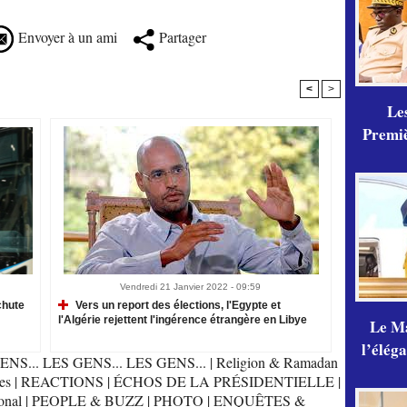
Envoyer à un ami
Partager
<
>
Les
Premiè
Vendredi 21 Janvier 2022 - 09:59
chute
Vers un report des élections, l'Egypte et
l'Algérie rejettent l'ingérence étrangère en Libye
Le Ma
l’élég
ENS... LES GENS... LES GENS...
|
Religion & Ramadan
es
|
REACTIONS
|
ÉCHOS DE LA PRÉSIDENTIELLE
|
onal
|
PEOPLE & BUZZ
|
PHOTO
|
ENQUÊTES &