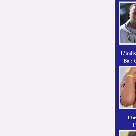
L'indi
Ba : 
Che
l