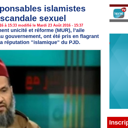
ponsables islamistes
scandale sexuel
6 à 15:33 modifié le Mardi 23 Août 2016 - 15:37
t unicité et réforme (MUR), l’aile
au gouvernement, ont été pris en flagrant
 la réputation "islamique" du PJD.
Inscri