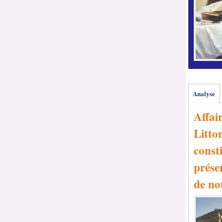
Analyse
Affai
Littor
consti
prése
de no