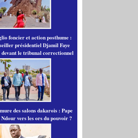
lio foncier et action posthume :
seiller présidentiel Djamil Faye
 devant le tribunal correctionnel
mure des salons dakarois : Pape
 Ndour vers les ors du pouvoir ?