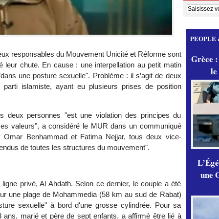
PEOPLE 
eux responsables du Mouvement Unicité et Réforme sont
Grèce :
leur chute. En cause : une interpellation au petit matin
le
 "dans une posture sexuelle". Problème : il s’agit de deux
 parti islamiste, ayant eu plusieurs prises de position
s deux personnes "est une violation des principes du
 ses valeurs", a considéré le MUR dans un communiqué
y Omar Benhammad et Fatima Nejjar, tous deux vice-
endus de toutes les structures du mouvement".
L’Égér
une G
n ligne privé, Al Ahdath. Selon ce dernier, le couple a été
ce sur une plage de Mohammedia (58 km au sud de Rabat)
osture sexuelle" à bord d'une grosse cylindrée. Pour sa
s, marié et père de sept enfants, a affirmé être lié à