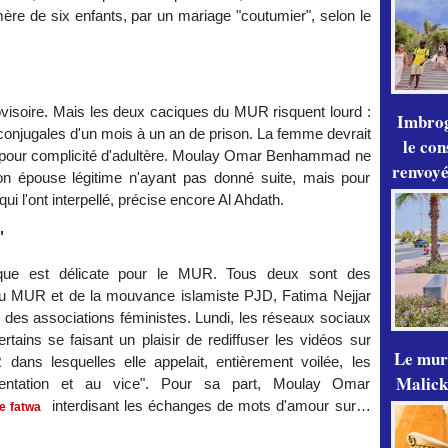
ère de six enfants, par un mariage "coutumier", selon le
rovisoire. Mais les deux caciques du MUR risquent lourd :
Imbrog
a-conjugales d'un mois à un an de prison. La femme devrait
le con
e pour complicité d'adultère. Moulay Omar Benhammad ne
renvoyé
son épouse légitime n'ayant pas donné suite, mais pour
qui l'ont interpellé, précise encore Al Ahdath.
"
mique est délicate pour le MUR. Tous deux sont des
 du MUR et de la mouvance islamiste PJD, Fatima Nejjar
 des associations féministes. Lundi, les réseaux sociaux
tains se faisant un plaisir de rediffuser les vidéos sur
Le mur
dans lesquelles elle appelait, entièrement voilée, les
Malick
entation et au vice". Pour sa part, Moulay Omar
interdisant les échanges de mots d'amour sur…
e fatwa