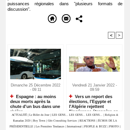
puissances régionales dans "plusieurs formats de
discussion".
<
>
Recommandé Pour Vous
Dimanche 25 Décembre 2022
Vendredi 21 Janvier 2022 -
- 09:11
09:59
Espagne : au moins
Vers un report des
deux morts après la
élections, l'Egypte et
chute d'un bus dans une
l'Algérie rejettent
rivière
l'ingérence étrangère en
ACTUALITÉ
|
Le Billet du Jour
|
LES GENS... LES GENS... LES GENS...
|
Religion &
Libye
Ramadan 2020
|
Boy Town
|
Géo Consulting Services
|
REACTIONS
|
ÉCHOS DE LA
PRÉSIDENTIELLE
|
Les Premières Tendances
|
International
|
PEOPLE & BUZZ
|
PHOTO
|