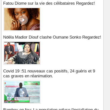
Fatou Diome sur la vie des célibataires Regardez!
Ndéla Madior Diouf clashe Oumane Sonko Regardez!
Covid 19 :51 nouveaux cas positifs, 24 guéris et 9
cas graves en réanimation.
Bambey en feu: La population refuse l'installation du