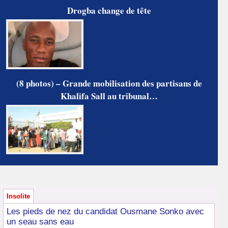
Drogba change de tête
(8 photos) – Grande mobilisation des partisans de
Khalifa Sall au tribunal…
Insolite
Les pieds de nez du candidat Ousmane Sonko avec
un seau sans eau