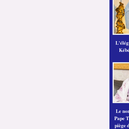
L'élé
Kébé,
Le no
Pape Th
piège 