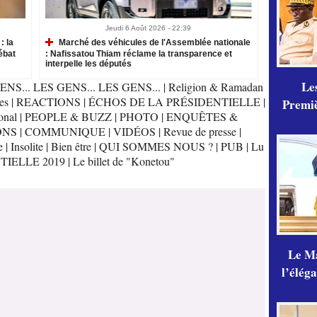
Jeudi 6 Août 2026 - 22:39
: la
Marché des véhicules de l'Assemblée nationale
ébat
: Nafissatou Thiam réclame la transparence et
interpelle les députés
Les
ENS... LES GENS... LES GENS...
|
Religion & Ramadan
es
|
REACTIONS
|
ÉCHOS DE LA PRÉSIDENTIELLE
|
Premiè
onal
|
PEOPLE & BUZZ
|
PHOTO
|
ENQUÊTES &
ONS
|
COMMUNIQUE
|
VIDÉOS
|
Revue de presse
|
e
|
Insolite
|
Bien être
|
QUI SOMMES NOUS ?
|
PUB
|
Lu
TIELLE 2019
|
Le billet de "Konetou"
Le Ma
l’élég