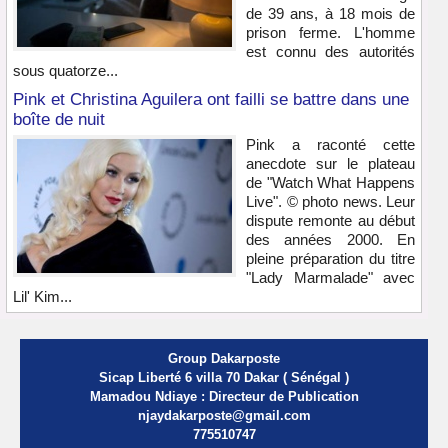
de 39 ans, à 18 mois de
prison ferme. L'homme
est connu des autorités
sous quatorze...
Pink et Christina Aguilera ont failli se battre dans une
boîte de nuit
Pink a raconté cette
anecdote sur le plateau
de "Watch What Happens
Live". © photo news. Leur
dispute remonte au début
des années 2000. En
pleine préparation du titre
"Lady Marmalade" avec
Lil' Kim...
Group Dakarposte
Sicap Liberté 6 villa 70 Dakar ( Sénégal )
Mamadou Ndiaye : Directeur de Publication
njaydakarposte@gmail.com
775510747