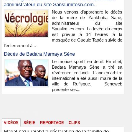
administrateur du site SansLimitesn.com.
Nous venons d’apprendre le décès
de la mère de Yankhoba Sané,
administrateur du site
Sanslimites.com. La levée du corps
est prévue à 14 heures à la
mosquée de Gueule Tapée suivie de
l’enterrement à...
Décès de Badara Mamaya Sène
Le monde sportif en deuil. En effet,
Badara Mamaya Sène a tiré sa
révérence, ce lundi. L'ancien arbitre
international a été aussi maire de la
ville de Rufisque. Seneweb
présente ses...
Vidéos & images
VIDÉOS
SÉRIE
REPORTAGE
CLIPS
Magal kazu rajab:La déclaration de la famille de