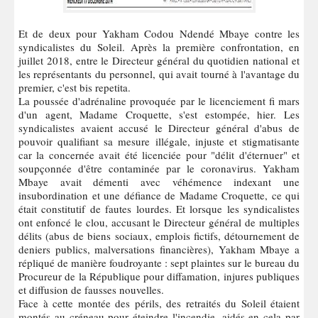
Et de deux pour Yakham Codou Ndendé Mbaye contre les
syndicalistes du Soleil. Après la première confrontation, en
juillet 2018, entre le Directeur général du quotidien national et
les représentants du personnel, qui avait tourné à l'avantage du
premier, c'est bis repetita.
La poussée d'adrénaline provoquée par le licenciement fi mars
d'un agent, Madame Croquette, s'est estompée, hier. Les
syndicalistes avaient accusé le Directeur général d'abus de
pouvoir qualifiant sa mesure illégale, injuste et stigmatisante
car la concernée avait été licenciée pour "délit d'éternuer" et
soupçonnée d'être contaminée par le coronavirus. Yakham
Mbaye avait démenti avec véhémence indexant une
insubordination et une défiance de Madame Croquette, ce qui
était constitutif de fautes lourdes. Et lorsque les syndicalistes
ont enfoncé le clou, accusant le Directeur général de multiples
délits (abus de biens sociaux, emplois fictifs, détournement de
deniers publics, malversations financières), Yakham Mbaye a
répliqué de manière foudroyante : sept plaintes sur le bureau du
Procureur de la République pour diffamation, injures publiques
et diffusion de fausses nouvelles.
Face à cette montée des périls, des retraités du Soleil étaient
montés au créneau pour éteindre l'incendie, aidés en cela par