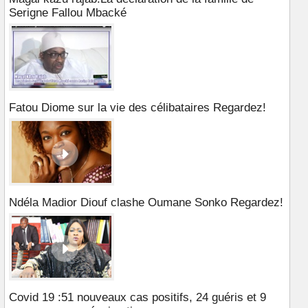
Serigne Fallou Mbacké
Fatou Diome sur la vie des célibataires Regardez!
Ndéla Madior Diouf clashe Oumane Sonko Regardez!
Covid 19 :51 nouveaux cas positifs, 24 guéris et 9