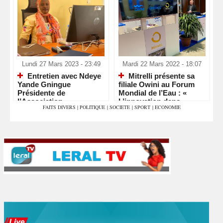
Lundi 27 Mars 2023 - 23:49
Mardi 22 Mars 2022 - 18:07
Entretien avec Ndeye
Mitrelli présente sa
Yande Gningue
filiale Owini au Forum
Présidente de
Mondial de l’Eau : «
l’Association
L’innovation dans
FAITS DIVERS
|
POLITIQUE
|
SOCIETE
|
SPORT
|
ECONOMIE
Sénégalaise de sante
chaque goutte »
Communautaire pour
l’Alerte et la Prevention