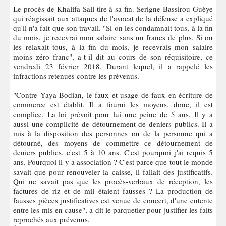
Le procès de Khalifa Sall tire à sa fin. Serigne Bassirou Guèye
qui réagissait aux attaques de l'avocat de la défense a expliqué
qu'il n'a fait que son travail. "Si on les condamnait tous, à la fin
du mois, je recevrai mon salaire sans un francs de plus. Si on
les relaxait tous, à la fin du mois, je recevrais mon salaire
moins zéro franc", a-t-il dit au cours de son réquisitoire, ce
vendredi 23 février 2018. Durant lequel, il a rappelé les
infractions retenues contre les prévenus.
"Contre Yaya Bodian, le faux et usage de faux en écriture de
commerce est établit. Il a fourni les moyens, donc, il est
complice. La loi prévoit pour lui une peine de 5 ans. Il y a
aussi une complicité de détournement de deniers publics. Il a
mis à la disposition des personnes ou de la personne qui a
détourné, des moyens de commettre ce détournement de
deniers publics, c'est 5 à 10 ans. C'est pourquoi j'ai requis 5
ans. Pourquoi il y a association ? C'est parce que tout le monde
savait que pour renouveler la caisse, il fallait des justificatifs.
Qui ne savait pas que les procès-verbaux de réception, les
factures de riz et de mil étaient fausses ? La production de
fausses pièces justificatives est venue de concert, d'une entente
entre les mis en cause", a dit le parquetier pour justifier les faits
reprochés aux prévenus.