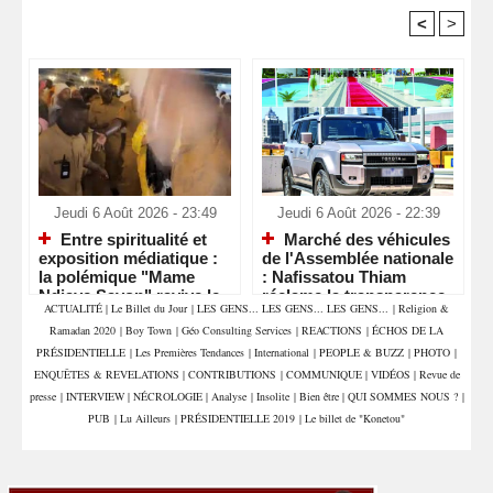
<
>
Recommandé Pour Vous
Jeudi 6 Août 2026 - 23:49
Jeudi 6 Août 2026 - 22:39
Entre spiritualité et
Marché des véhicules
exposition médiatique :
de l'Assemblée nationale
la polémique "Mame
: Nafissatou Thiam
Ndiaye Savon" ravive le
réclame la transparence
ACTUALITÉ
|
Le Billet du Jour
|
LES GENS... LES GENS... LES GENS...
|
Religion &
débat sur le respect des
et interpelle les députés
Ramadan 2020
|
Boy Town
|
Géo Consulting Services
|
REACTIONS
|
ÉCHOS DE LA
lieux saints
PRÉSIDENTIELLE
|
Les Premières Tendances
|
International
|
PEOPLE & BUZZ
|
PHOTO
|
ENQUÊTES & REVELATIONS
|
CONTRIBUTIONS
|
COMMUNIQUE
|
VIDÉOS
|
Revue de
presse
|
INTERVIEW
|
NÉCROLOGIE
|
Analyse
|
Insolite
|
Bien être
|
QUI SOMMES NOUS ?
|
PUB
|
Lu Ailleurs
|
PRÉSIDENTIELLE 2019
|
Le billet de "Konetou"