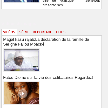
ville de Rufisque. Seneweb
présente ses...
Vidéos & images
VIDÉOS
SÉRIE
REPORTAGE
CLIPS
Magal kazu rajab:La déclaration de la famille de
Serigne Fallou Mbacké
Fatou Diome sur la vie des célibataires Regardez!