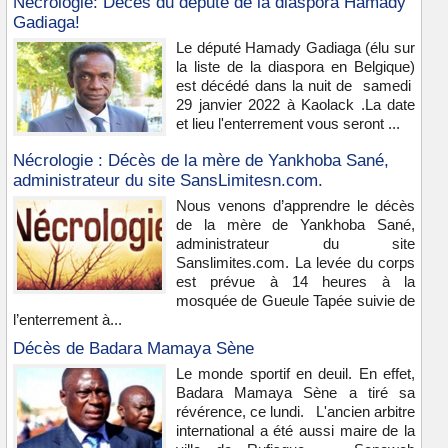
Nécrologie: Décès du député de la diaspora Hamady
Gadiaga!
Le député Hamady Gadiaga (élu sur
la liste de la diaspora en Belgique)
est décédé dans la nuit de samedi
29 janvier 2022 à Kaolack .La date
et lieu l'enterrement vous seront ...
Nécrologie : Décès de la mère de Yankhoba Sané,
administrateur du site SansLimitesn.com.
Nous venons d’apprendre le décès
de la mère de Yankhoba Sané,
administrateur du site
Sanslimites.com. La levée du corps
est prévue à 14 heures à la
mosquée de Gueule Tapée suivie de
l’enterrement à...
Décès de Badara Mamaya Sène
Le monde sportif en deuil. En effet,
Badara Mamaya Sène a tiré sa
révérence, ce lundi. L'ancien arbitre
international a été aussi maire de la