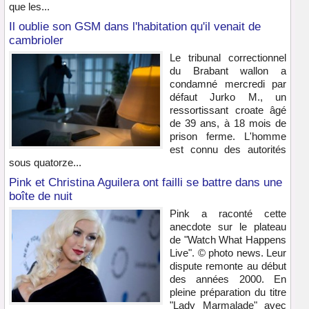
que les...
Il oublie son GSM dans l'habitation qu'il venait de
cambrioler
Le tribunal correctionnel
du Brabant wallon a
condamné mercredi par
défaut Jurko M., un
ressortissant croate âgé
de 39 ans, à 18 mois de
prison ferme. L'homme
est connu des autorités
sous quatorze...
Pink et Christina Aguilera ont failli se battre dans une
boîte de nuit
Pink a raconté cette
anecdote sur le plateau
de "Watch What Happens
Live". © photo news. Leur
dispute remonte au début
des années 2000. En
pleine préparation du titre
"Lady Marmalade" avec