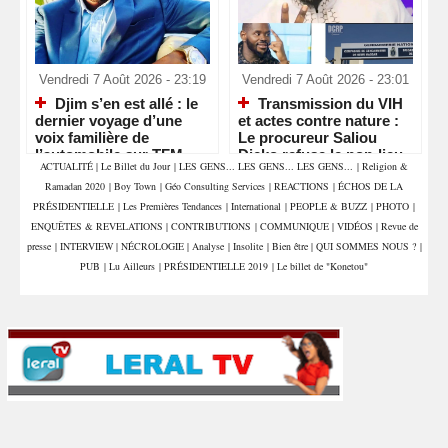
Vendredi 7 Août 2026 - 23:19
Vendredi 7 Août 2026 - 23:01
Djim s’en est allé : le
Transmission du VIH
dernier voyage d’une
et actes contre nature :
voix familière de
Le procureur Saliou
l’automobile sur TFM
Dicko refuse le non-lieu
ACTUALITÉ
|
Le Billet du Jour
|
LES GENS... LES GENS... LES GENS...
|
Religion &
partiel
Ramadan 2020
|
Boy Town
|
Géo Consulting Services
|
REACTIONS
|
ÉCHOS DE LA
PRÉSIDENTIELLE
|
Les Premières Tendances
|
International
|
PEOPLE & BUZZ
|
PHOTO
|
ENQUÊTES & REVELATIONS
|
CONTRIBUTIONS
|
COMMUNIQUE
|
VIDÉOS
|
Revue de
presse
|
INTERVIEW
|
NÉCROLOGIE
|
Analyse
|
Insolite
|
Bien être
|
QUI SOMMES NOUS ?
|
PUB
|
Lu Ailleurs
|
PRÉSIDENTIELLE 2019
|
Le billet de "Konetou"