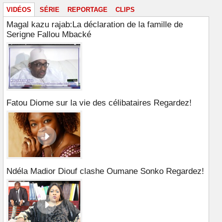
VIDÉOS
SÉRIE
REPORTAGE
CLIPS
Magal kazu rajab:La déclaration de la famille de
Serigne Fallou Mbacké
Fatou Diome sur la vie des célibataires Regardez!
Ndéla Madior Diouf clashe Oumane Sonko Regardez!