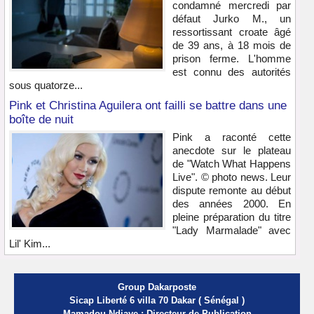
condamné mercredi par
défaut Jurko M., un
ressortissant croate âgé
de 39 ans, à 18 mois de
prison ferme. L'homme
est connu des autorités
sous quatorze...
Pink et Christina Aguilera ont failli se battre dans une
boîte de nuit
Pink a raconté cette
anecdote sur le plateau
de "Watch What Happens
Live". © photo news. Leur
dispute remonte au début
des années 2000. En
pleine préparation du titre
"Lady Marmalade" avec
Lil' Kim...
Group Dakarposte
Sicap Liberté 6 villa 70 Dakar ( Sénégal )
Mamadou Ndiaye : Directeur de Publication