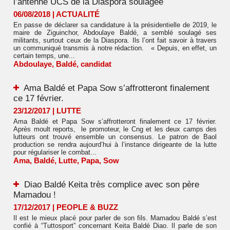
l’antenne UCS de la Diaspora soulagée
06/08/2018
|
ACTUALITÉ
En passe de déclarer sa candidature à la présidentielle de 2019, le
maire de Ziguinchor, Abdoulaye Baldé, a semblé soulagé ses
militants, surtout ceux de la Diaspora. Ils l’ont fait savoir à travers
un communiqué transmis à notre rédaction. « Depuis, en effet, un
certain temps, une...
Abdoulaye
,
Baldé
,
candidat
Ama Baldé et Papa Sow s’affrotteront finalement
ce 17 février.
23/12/2017
|
LUTTE
Ama Baldé et Papa Sow s’affrotteront finalement ce 17 février.
Après moult reports, le promoteur, le Cng et les deux camps des
lutteurs ont trouvé ensemble un consensus. Le patron de Baol
production se rendra aujourd’hui à l’instance dirigeante de la lutte
pour régulariser le combat...
Ama
,
Baldé
,
Lutte
,
Papa
,
Sow
Diao Baldé Keita très complice avec son père
Mamadou !
17/12/2017
|
PEOPLE & BUZZ
Il est le mieux placé pour parler de son fils. Mamadou Baldé s’est
confié à “Tuttosport” concernant Keita Baldé Diao. Il parle de son