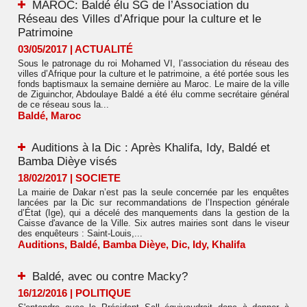
MAROC: Baldé élu SG de l’Association du
Réseau des Villes d’Afrique pour la culture et le
Patrimoine
03/05/2017
|
ACTUALITÉ
Sous le patronage du roi Mohamed VI, l’association du réseau des
villes d’Afrique pour la culture et le patrimoine, a été portée sous les
fonds baptismaux la semaine dernière au Maroc. Le maire de la ville
de Ziguinchor, Abdoulaye Baldé a été élu comme secrétaire général
de ce réseau sous la...
Baldé
,
Maroc
Auditions à la Dic : Après Khalifa, Idy, Baldé et
Bamba Dièye visés
18/02/2017
|
SOCIETE
La mairie de Dakar n’est pas la seule concernée par les enquêtes
lancées par la Dic sur recommandations de l’Inspection générale
d’État (Ige), qui a décelé des manquements dans la gestion de la
Caisse d'avance de la Ville. Six autres mairies sont dans le viseur
des enquêteurs : Saint-Louis,...
Auditions
,
Baldé
,
Bamba Dièye
,
Dic
,
Idy
,
Khalifa
Baldé, avec ou contre Macky?
16/12/2016
|
POLITIQUE