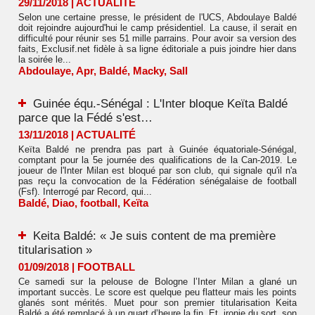
29/11/2018
|
ACTUALITÉ
Selon une certaine presse, le président de l'UCS, Abdoulaye Baldé
doit rejoindre aujourd'hui le camp présidentiel. La cause, il serait en
difficulté pour réunir ses 51 mille parrains. Pour avoir sa version des
faits, Exclusif.net fidèle à sa ligne éditoriale a puis joindre hier dans
la soirée le...
Abdoulaye
,
Apr
,
Baldé
,
Macky
,
Sall
Guinée équ.-Sénégal : L'Inter bloque Keïta Baldé
parce que la Fédé s'est…
13/11/2018
|
ACTUALITÉ
Keïta Baldé ne prendra pas part à Guinée équatoriale-Sénégal,
comptant pour la 5e journée des qualifications de la Can-2019. Le
joueur de l'Inter Milan est bloqué par son club, qui signale qu'il n'a
pas reçu la convocation de la Fédération sénégalaise de football
(Fsf). Interrogé par Record, qui...
Baldé
,
Diao
,
football
,
Keïta
Keita Baldé: « Je suis content de ma première
titularisation »
01/09/2018
|
FOOTBALL
Ce samedi sur la pelouse de Bologne l’Inter Milan a glané un
important succès. Le score est quelque peu flatteur mais les points
glanés sont mérités. Muet pour son premier titularisation Keita
Baldé a été remplacé à un quart d’heure la fin. Et, ironie du sort, son