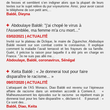
de fesses et semblent s’en indigner alors que la plupart de leurs
textes sur le sujet relève du pur voyeurisme. Ainsi, pour avoir cassé
le téléphone de son petit ami,...
Baldé
,
Dieyna
Abdoulaye Baldé: "j'ai chopé le virus à
l'Assemblée, ma femme m'a cru mort..."
03/02/2021
|
ACTUALITÉ
Invité sur le plateau de Dclique, le maire de Ziguinchor, Abdoulaye
Baldé revient sur son combat contre le coronavirus. Il explique
comment la maladie l’avait terrassé et les frayeurs de sa famille.
Guéri, il précise la raison pour laquelle il a été pris en charge en
France. "Je ne suis pas allé me...
Abdoulaye
,
Baldé
,
coronavirus
,
Sénégal
Keita Baldé : « Je donnerai tout pour faire
disparaître le racisme... »
09/07/2020
|
ACTUALITÉ
L’attaquant de l’AS Monaco, Diao Baldé est revenu sur l’épineuse
affaire de racisme dans un entretien accordé à Corriere.it. «
Malheureusement les épisodes sur le racisme se répètent mais je
donnerai tout pour les faire disparaître », déclare-t-il. Il poursuit : «
Ce sont des...
Baldé
,
Diao
,
Keita