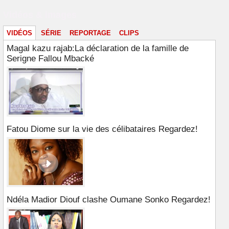
Vidéos & images
VIDÉOS
SÉRIE
REPORTAGE
CLIPS
Magal kazu rajab:La déclaration de la famille de
Serigne Fallou Mbacké
Fatou Diome sur la vie des célibataires Regardez!
Ndéla Madior Diouf clashe Oumane Sonko Regardez!