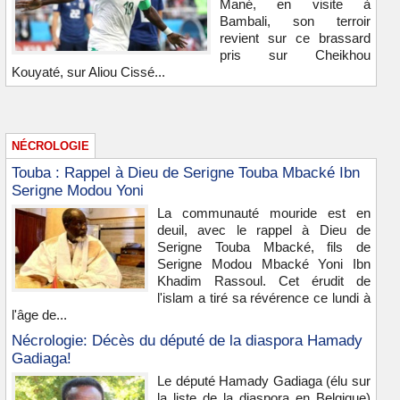
Mané, en visite à
Bambali, son terroir
revient sur ce brassard
pris sur Cheikhou
Kouyaté, sur Aliou Cissé...
NÉCROLOGIE
Touba : Rappel à Dieu de Serigne Touba Mbacké Ibn
Serigne Modou Yoni
La communauté mouride est en
deuil, avec le rappel à Dieu de
Serigne Touba Mbacké, fils de
Serigne Modou Mbacké Yoni Ibn
Khadim Rassoul. Cet érudit de
l'islam a tiré sa révérence ce lundi à
l'âge de...
Nécrologie: Décès du député de la diaspora Hamady
Gadiaga!
Le député Hamady Gadiaga (élu sur
la liste de la diaspora en Belgique)