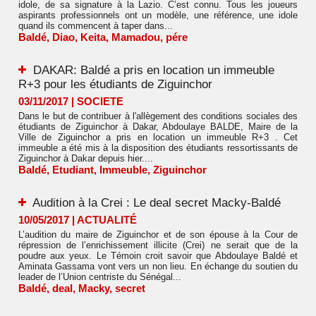
idole, de sa signature à la Lazio. C’est connu. Tous les joueurs
aspirants professionnels ont un modèle, une référence, une idole
quand ils commencent à taper dans...
Baldé
,
Diao
,
Keita
,
Mamadou
,
pére
DAKAR: Baldé a pris en location un immeuble
R+3 pour les étudiants de Ziguinchor
03/11/2017
|
SOCIETE
Dans le but de contribuer à l'allègement des conditions sociales des
étudiants de Ziguinchor à Dakar, Abdoulaye BALDE, Maire de la
Ville de Ziguinchor a pris en location un immeuble R+3 . Cet
immeuble a été mis à la disposition des étudiants ressortissants de
Ziguinchor à Dakar depuis hier....
Baldé
,
Etudiant
,
Immeuble
,
Ziguinchor
Audition à la Crei : Le deal secret Macky-Baldé
10/05/2017
|
ACTUALITÉ
L’audition du maire de Ziguinchor et de son épouse à la Cour de
répression de l’enrichissement illicite (Crei) ne serait que de la
poudre aux yeux. Le Témoin croit savoir que Abdoulaye Baldé et
Aminata Gassama vont vers un non lieu. En échange du soutien du
leader de l’Union centriste du Sénégal...
Baldé
,
deal
,
Macky
,
secret