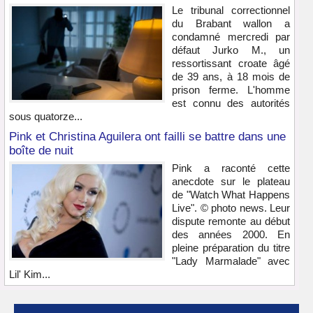
Le tribunal correctionnel
du Brabant wallon a
condamné mercredi par
défaut Jurko M., un
ressortissant croate âgé
de 39 ans, à 18 mois de
prison ferme. L'homme
est connu des autorités
sous quatorze...
Pink et Christina Aguilera ont failli se battre dans une
boîte de nuit
Pink a raconté cette
anecdote sur le plateau
de "Watch What Happens
Live". © photo news. Leur
dispute remonte au début
des années 2000. En
pleine préparation du titre
"Lady Marmalade" avec
Lil' Kim...