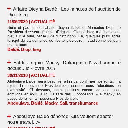
Affaire Dieyna Baldé : Les minutes de l’audition de
Diop Iseg
11/06/2020
|
ACTUALITÉ
Suite et pas fin de l’affaire Dieyna Baldé et Mamadou Diop. Le
President directeur général (Pdg) du Groupe Iseg a été entendu,
hier, sur le fond, par le juge d’instruction. Ce, quelques jours après
le rejet de sa demande de liberté provisoire. Auditionné pendant
quatre tours...
Baldé
,
Diop
,
Iseg
Baldé a rejoint Macky- Dakarposte l'avait annoncé
depuis...le 4 avril 2017
30/11/2018
|
ACTUALITÉ
Abdoulaye Baldé, qui a beau nié, a fini par confirmer nos écrits. Il a
rejoint la mouvance Présidentielle, comme nous l'ébruitions en
exclusivité. Ci dessous, nous publions encore ce que nous
écrivions en Avril 2017. La liste des « opposants » à Macky en
passe de rallier la mouvance Présidentielle...
Abdoulaye
,
Baldé
,
Macky
,
Sall
,
transhumance
Abdoulaye Baldé dénonce: «Ils veulent saboter
notre travail...»