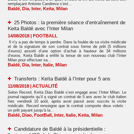
remplaçant Antonio Candreva s’est...
Baldé
,
Dia
,
Inter
,
Keita
,
Milan
25 Photos : la première séance d’entraînement de
Keita Baldé avec l’Inter Milan
14/08/2018
|
FOOTBALL
Il n’y a pas de temps à perdre. Dans la foulée de sa visite médicale
et de la signature de son contrat sous forme de prêt (5 millions
d’euros) assorti d’une option d’achat à hauteur de 34 millions
d’euros, Keita Baldé a enfilé la tenue de son nouveau club l’Inter
Milan pour effectuer sa...
Baldé
,
Dia
,
Inter
,
Italie
,
Milan
Transferts : Keïta Baldé à l’Inter pour 5 ans
11/08/2018
|
ACTUALITÉ
Selon Record, Keïta Diao Baldé s’est engagé avec l’Inter Milan. Le
journal rapporte qu’il a signé un contrat de 5 ans avec le club italien
hier, vendredi 10 août, après avoir passé avec succès la visite
médicale. Record renseigne que le contrat comporte deux volets :
un prêt payant jusqu’à la...
Baldé
,
Diao
,
FootBall
,
Inter
,
Italie
,
Keita
,
Milan
Candidature de Baldé à la présidentielle :