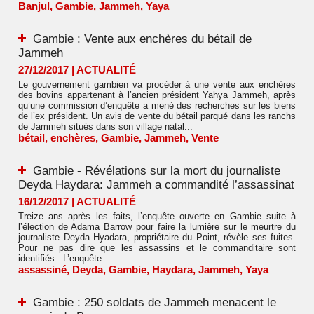
Banjul
,
Gambie
,
Jammeh
,
Yaya
Gambie : Vente aux enchères du bétail de
Jammeh
27/12/2017
|
ACTUALITÉ
Le gouvernement gambien va procéder à une vente aux enchères
des bovins appartenant à l’ancien président Yahya Jammeh, après
qu’une commission d’enquête a mené des recherches sur les biens
de l’ex président. Un avis de vente du bétail parqué dans les ranchs
de Jammeh situés dans son village natal...
bétail
,
enchères
,
Gambie
,
Jammeh
,
Vente
Gambie - Révélations sur la mort du journaliste
Deyda Haydara: Jammeh a commandité l’assassinat
16/12/2017
|
ACTUALITÉ
Treize ans après les faits, l’enquête ouverte en Gambie suite à
l’élection de Adama Barrow pour faire la lumière sur le meurtre du
journaliste Deyda Hyadara, propriétaire du Point, révèle ses fuites.
Pour ne pas dire que les assassins et le commanditaire sont
identifiés. L’enquête...
assassiné
,
Deyda
,
Gambie
,
Haydara
,
Jammeh
,
Yaya
Gambie : 250 soldats de Jammeh menacent le