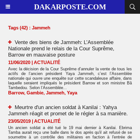
DAKARPOSTE.COM
Tags (42) : Jammeh
Vente des biens de Jammeh: L’Assemblée
Nationale prend le relais de la Cour Suprême,
Barrow en mauvaise posture
11/06/2020
|
ACTUALITÉ
Avec la décision de la Cour Suprême d’annuler la vente de tous les
actifs de l’ancien président Yaya Jammeh, c’est l’Assemblée
nationale qui ouvre une enquête sur cette scandaleuse affaire, dans
laquelle seraient impliqués le président Barrow et son ministre Bâ
Tambedou. Selon l’Assemblée...
Barrow
,
Gambie
,
Jammeh
,
Yaya
Meurtre d'un ancien soldat à Kanilai : Yahya
Jammeh réagit et promet de le régler à sa manière.
23/05/2019
|
ACTUALITÉ
Un ancien soldat a été tué le 19 mai dernier à Kanilai. Ebrima
Tamba aurait reçu une balle dans le dos après qu'il ait refusé de se
soumettre à un contrôle des militaires en faction à l'entrée de