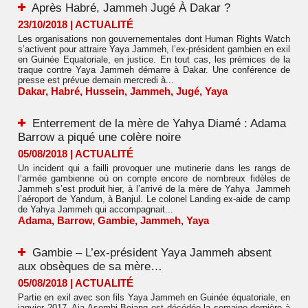
Après Habré, Jammeh Jugé À Dakar ?
23/10/2018
|
ACTUALITÉ
Les organisations non gouvernementales dont Human Rights Watch
s’activent pour attraire Yaya Jammeh, l’ex-président gambien en exil
en Guinée Equatoriale, en justice. En tout cas, les prémices de la
traque contre Yaya Jammeh démarre à Dakar. Une conférence de
presse est prévue demain mercredi à...
Dakar
,
Habré
,
Hussein
,
Jammeh
,
Jugé
,
Yaya
Enterrement de la mère de Yahya Diamé : Adama
Barrow a piqué une colère noire
05/08/2018
|
ACTUALITÉ
Un incident qui a failli provoquer une mutinerie dans les rangs de
l’armée gambienne où on compte encore de nombreux fidèles de
Jammeh s’est produit hier, à l’arrivé de la mère de Yahya Jammeh
l’aéroport de Yandum, à Banjul. Le colonel Landing ex-aide de camp
de Yahya Jammeh qui accompagnait...
Adama
,
Barrow
,
Gambie
,
Jammeh
,
Yaya
Gambie – L’ex-président Yaya Jammeh absent
aux obsèques de sa mère…
05/08/2018
|
ACTUALITÉ
Partie en exil avec son fils Yaya Jammeh en Guinée équatoriale, en
janvier 2017, Aja Asombi Bojang est décédée la semaine dernière à