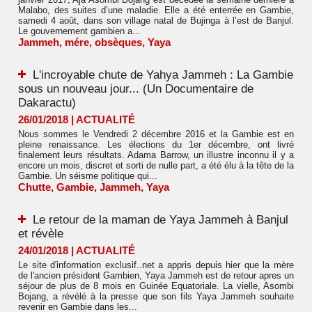
Malabo, des suites d’une maladie. Elle a été enterrée en Gambie,
samedi 4 août, dans son village natal de Bujinga à l’est de Banjul.
Le gouvernement gambien a...
Jammeh
,
mére
,
obsèques
,
Yaya
L'incroyable chute de Yahya Jammeh : La Gambie
sous un nouveau jour... (Un Documentaire de
Dakaractu)
26/01/2018
|
ACTUALITÉ
Nous sommes le Vendredi 2 décembre 2016 et la Gambie est en
pleine renaissance. Les élections du 1er décembre, ont livré
finalement leurs résultats. Adama Barrow, un illustre inconnu il y a
encore un mois, discret et sorti de nulle part, a été élu à la tête de la
Gambie. Un séisme politique qui...
Chutte
,
Gambie
,
Jammeh
,
Yaya
Le retour de la maman de Yaya Jammeh à Banjul
et révèle
24/01/2018
|
ACTUALITÉ
Le site d'information exclusif..net a appris depuis hier que la mère
de l'ancien président Gambien, Yaya Jammeh est de retour apres un
séjour de plus de 8 mois en Guinée Equatoriale. La vielle, Asombi
Bojang, a révélé à la presse que son fils Yaya Jammeh souhaite
revenir en Gambie dans les...