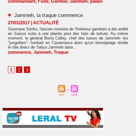
commandant
,
Fuite
,
Gambie
,
Jammeh
,
palais
Jammeh, la traque commence
27/01/2017
|
ACTUALITÉ
Ousmane Sonko, l'ancien ministre de l'Intérieur gambien a été arrêté
en Suisse suite à une plainte pour des faits de torture. Au même
moment, le général Borra Colley, chef des tueurs de Jammeh- les
"jungullars"- tombait en Casamance alors qu'un témoignage révèle
le rôle direct de Yahya Jammeh dans...
commence
,
Jammeh
,
Traque
1
2
3