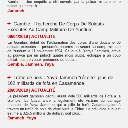
Kanilai. Une enquête a été ouverte par la police militaire et le
soldat qui serait à...
Jammeh
Gambie : Recherche De Corps De Soldats
Exécutés Au Camp Militaire De Yundum
09/04/2019
|
ACTUALITÉ
En Gambie, début de l’exhumation des corps d’une douzaine de
soldats exécutés et présumés enterrés en secret au camp militaire
de Yundum le 11 novembre 1994. Ce jour-là, Yahya Jammeh, arrivé
au pouvoir par un putsch quatre mois plutôt, échappe à un coup
d’Etat. Les cerveaux présumés de cette...
Gambie
,
Jammeh
,
Yaya
Trafic de bois : Yaya Jammeh "récolte" plus de
162 milliards de fcfa en Casamance
29/03/2019
|
ACTUALITÉ
Le président gambien déchu aurait volé 500 milliards de Fcfa à la
Gambie. La Casamance a également été victime du carnage
financier de Yaya Jammeh qui a pillé la forêt Casamançaise à
travers un trafic de bois de vène vers la Chine. Le préjudice subi est
estimé à 325,5 millions de dollars, soit plus...
Jammeh
,
Yaya