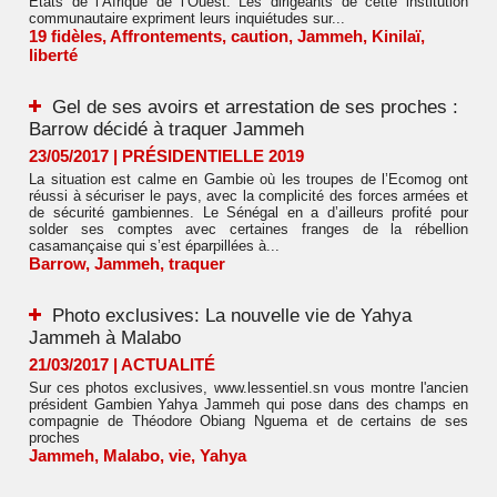
Etats de l’Afrique de l’Ouest. Les dirigeants de cette institution
communautaire expriment leurs inquiétudes sur...
19 fidèles
,
Affrontements
,
caution
,
Jammeh
,
Kinilaï
,
liberté
Gel de ses avoirs et arrestation de ses proches :
Barrow décidé à traquer Jammeh
23/05/2017
|
PRÉSIDENTIELLE 2019
La situation est calme en Gambie où les troupes de l’Ecomog ont
réussi à sécuriser le pays, avec la complicité des forces armées et
de sécurité gambiennes. Le Sénégal en a d’ailleurs profité pour
solder ses comptes avec certaines franges de la rébellion
casamançaise qui s’est éparpillées à...
Barrow
,
Jammeh
,
traquer
Photo exclusives: La nouvelle vie de Yahya
Jammeh à Malabo
21/03/2017
|
ACTUALITÉ
Sur ces photos exclusives, www.lessentiel.sn vous montre l'ancien
président Gambien Yahya Jammeh qui pose dans des champs en
compagnie de Théodore Obiang Nguema et de certains de ses
proches
Jammeh
,
Malabo
,
vie
,
Yahya