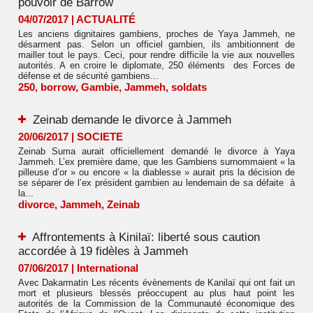
pouvoir de Barrow
04/07/2017
|
ACTUALITÉ
Les anciens dignitaires gambiens, proches de Yaya Jammeh, ne
désarment pas. Selon un officiel gambien, ils ambitionnent de
mailler tout le pays. Ceci, pour rendre difficile la vie aux nouvelles
autorités. A en croire le diplomate, 250 éléments des Forces de
défense et de sécurité gambiens...
250
,
borrow
,
Gambie
,
Jammeh
,
soldats
Zeinab demande le divorce à Jammeh
20/06/2017
|
SOCIETE
Zeinab Suma aurait officiellement demandé le divorce à Yaya
Jammeh. L’ex première dame, que les Gambiens surnommaient « la
pilleuse d’or » ou encore « la diablesse » aurait pris la décision de
se séparer de l’ex président gambien au lendemain de sa défaite à
la...
divorce
,
Jammeh
,
Zeinab
Affrontements à Kinilaï: liberté sous caution
accordée à 19 fidèles à Jammeh
07/06/2017
|
International
Avec Dakarmatin Les récents évènements de Kanilaï qui ont fait un
mort et plusieurs blessés préoccupent au plus haut point les
autorités de la Commission de la Communauté économique des