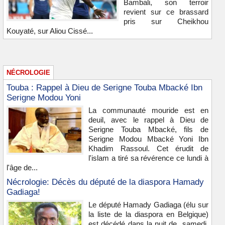
Bambali, son terroir
revient sur ce brassard
pris sur Cheikhou
Kouyaté, sur Aliou Cissé...
NÉCROLOGIE
Touba : Rappel à Dieu de Serigne Touba Mbacké Ibn
Serigne Modou Yoni
La communauté mouride est en
deuil, avec le rappel à Dieu de
Serigne Touba Mbacké, fils de
Serigne Modou Mbacké Yoni Ibn
Khadim Rassoul. Cet érudit de
l'islam a tiré sa révérence ce lundi à
l'âge de...
Nécrologie: Décès du député de la diaspora Hamady
Gadiaga!
Le député Hamady Gadiaga (élu sur
la liste de la diaspora en Belgique)
est décédé dans la nuit de samedi