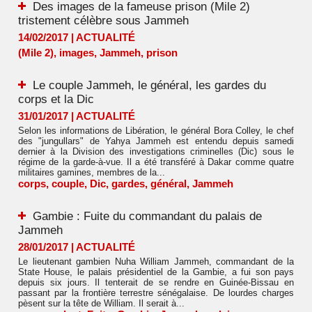
Des images de la fameuse prison (Mile 2)
tristement célèbre sous Jammeh
14/02/2017
|
ACTUALITÉ
(Mile 2)
,
images
,
Jammeh
,
prison
Le couple Jammeh, le général, les gardes du
corps et la Dic
31/01/2017
|
ACTUALITÉ
Selon les informations de Libération, le général Bora Colley, le chef
des "jungullars" de Yahya Jammeh est entendu depuis samedi
dernier à la Division des investigations criminelles (Dic) sous le
régime de la garde-à-vue. Il a été transféré à Dakar comme quatre
militaires gamines, membres de la...
corps
,
couple
,
Dic
,
gardes
,
général
,
Jammeh
Gambie : Fuite du commandant du palais de
Jammeh
28/01/2017
|
ACTUALITÉ
Le lieutenant gambien Nuha William Jammeh, commandant de la
State House, le palais présidentiel de la Gambie, a fui son pays
depuis six jours. Il tenterait de se rendre en Guinée-Bissau en
passant par la frontière terrestre sénégalaise. De lourdes charges
pèsent sur la tête de William. Il serait à...