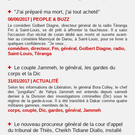
"J'ai préparé ma mort, j'ai tout acheté"
06/06/2017
|
PEOPLE & BUZZ
Le comédien Golbert Diagne, directeur général de la radio Téranga
Fm à Saint-Louis, se dit prêt à affronter la faucheuse. Il a saisi
l'occasion d'un récital de coran dédié aux morts et ouverte avant-
hier au cimetière Marmiyal de Darou, à Saint-Louis, pour se livrer à
quelques confidences. "Je veux...
comédien
,
directeur
,
Fm
,
général
,
Golbert Diagne
,
radio
,
Saint-Louis
,
Téranga
Le couple Jammeh, le général, les gardes du
corps et la Dic
31/01/2017
|
ACTUALITÉ
Selon les informations de Libération, le général Bora Colley, le chef
des "jungullars" de Yahya Jammeh est entendu depuis samedi
dernier à la Division des investigations criminelles (Dic) sous le
régime de la garde-à-vue. Il a été transféré à Dakar comme quatre
militaires gamines, membres de la...
corps
,
couple
,
Dic
,
gardes
,
général
,
Jammeh
Le nouveau procureur général de la cour d’appel
du tribunal de Thiès, Cheikh Tidiane Diallo, installé