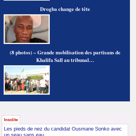
Drogba change de tête
(8 photos) – Grande mobilisation des partisans de
Khalifa Sall au tribunal…
Insolite
Les pieds de nez du candidat Ousmane Sonko avec
un seau sans eau