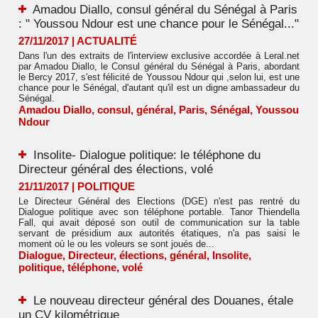
Amadou Diallo, consul général du Sénégal à Paris
: " Youssou Ndour est une chance pour le Sénégal..."
27/11/2017
|
ACTUALITÉ
Dans l'un des extraits de l'interview exclusive accordée à Leral.net
par Amadou Diallo, le Consul général du Sénégal à Paris, abordant
le Bercy 2017, s'est félicité de Youssou Ndour qui ,selon lui, est une
chance pour le Sénégal, d'autant qu'il est un digne ambassadeur du
Sénégal.
Amadou Diallo
,
consul
,
général
,
Paris
,
Sénégal
,
Youssou
Ndour
Insolite- Dialogue politique: le téléphone du
Directeur général des élections, volé
21/11/2017
|
POLITIQUE
Le Directeur Général des Elections (DGE) n'est pas rentré du
Dialogue politique avec son téléphone portable. Tanor Thiendella
Fall, qui avait déposé son outil de communication sur la table
servant de présidium aux autorités étatiques, n'a pas saisi le
moment où le ou les voleurs se sont joués de...
Dialogue
,
Directeur
,
élections
,
général
,
Insolite
,
politique
,
téléphone
,
volé
Le nouveau directeur général des Douanes, étale
un CV kilométrique