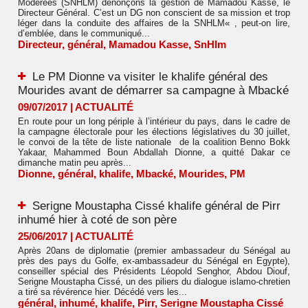
Modérées (SNHLM) dénonçons la gestion de Mamadou Kasse, le
Directeur Général. C’est un DG non conscient de sa mission et trop
léger dans la conduite des affaires de la SNHLM« , peut-on lire,
d’emblée, dans le communiqué...
Directeur
,
général
,
Mamadou Kasse
,
SnHlm
Le PM Dionne va visiter le khalife général des
Mourides avant de démarrer sa campagne à Mbacké
09/07/2017
|
ACTUALITÉ
En route pour un long périple à l’intérieur du pays, dans le cadre de
la campagne électorale pour les élections législatives du 30 juillet,
le convoi de la tête de liste nationale de la coalition Benno Bokk
Yakaar, Mahammed Boun Abdallah Dionne, a quitté Dakar ce
dimanche matin peu après...
Dionne
,
général
,
khalife
,
Mbacké
,
Mourides
,
PM
Serigne Moustapha Cissé khalife général de Pirr
inhumé hier à coté de son père
25/06/2017
|
ACTUALITÉ
Après 20ans de diplomatie (premier ambassadeur du Sénégal au
près des pays du Golfe, ex-ambassadeur du Sénégal en Egypte),
conseiller spécial des Présidents Léopold Senghor, Abdou Diouf,
Serigne Moustapha Cissé, un des piliers du dialogue islamo-chretien
a tiré sa révérence hier. Décédé vers les...
général
,
inhumé
,
khalife
,
Pirr
,
Serigne Moustapha Cissé