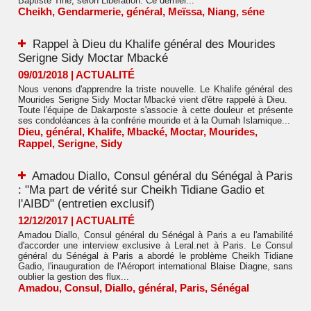
Baptiste Tine, selon Libération. Ce dernier...
Cheikh
,
Gendarmerie
,
général
,
Meïssa
,
Niang
,
séne
Rappel à Dieu du Khalife général des Mourides
Serigne Sidy Moctar Mbacké
09/01/2018
|
ACTUALITÉ
Nous venons d'apprendre la triste nouvelle. Le Khalife général des
Mourides Serigne Sidy Moctar Mbacké vient d'être rappelé à Dieu.
Toute l'équipe de Dakarposte s'associe à cette douleur et présente
ses condoléances à la confrérie mouride et à la Oumah Islamique...
Dieu
,
général
,
Khalife
,
Mbacké
,
Moctar
,
Mourides
,
Rappel
,
Serigne
,
Sidy
Amadou Diallo, Consul général du Sénégal à Paris
: "Ma part de vérité sur Cheikh Tidiane Gadio et
l'AIBD" (entretien exclusif)
12/12/2017
|
ACTUALITÉ
Amadou Diallo, Consul général du Sénégal à Paris a eu l'amabilité
d'accorder une interview exclusive à Leral.net à Paris. Le Consul
général du Sénégal à Paris a abordé le problème Cheikh Tidiane
Gadio, l'inauguration de l'Aéroport international Blaise Diagne, sans
oublier la gestion des flux...
Amadou
,
Consul
,
Diallo
,
général
,
Paris
,
Sénégal