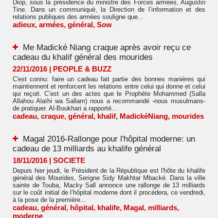
Diop, sous la présidence du ministre des Forces armées, Augustin
Tine. Dans un communiqué, la Direction de l’information et des
relations publiques des armées souligne que...
adieux
,
armées
,
général
,
Sow
Me Madické Niang craque après avoir reçu ce
cadeau du khalif général des mourides
22/11/2016
|
PEOPLE & BUZZ
C'est connu: faire un cadeau fait partie des bonnes manières qui
maintiennent et renforcent les relations entre celui qui donne et celui
qui reçoit. C’est un des actes que le Prophète Mohammed (Salla
Allahou Alaïhi wa Sallam) nous a recommandé -nous musulmans-
de pratiquer. Al-Boukhari a rapporté...
cadeau
,
craque
,
général
,
khalif
,
MadickéNiang
,
mourides
Magal 2016-Rallonge pour l'hôpital moderne: un
cadeau de 13 milliards au khalife général
18/11/2016
|
SOCIETE
Depuis hier jeudi, le Président de la République est l'hôte du khalife
général des Mourides, Serigne Sidy Makhtar Mbacké. Dans la ville
sainte de Touba, Macky Sall annonce une rallonge de 13 milliards
sur le coût initial de l’hôpital moderne dont il procédera, ce vendredi,
à la pose de la première...
cadeau
,
général
,
hôpital
,
khalife
,
Magal
,
milliards
,
moderne