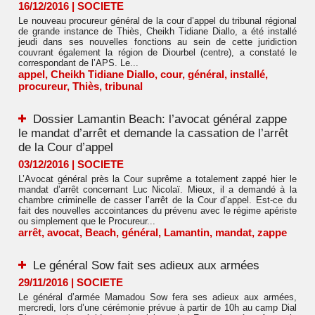
16/12/2016
|
SOCIETE
Le nouveau procureur général de la cour d’appel du tribunal régional
de grande instance de Thiès, Cheikh Tidiane Diallo, a été installé
jeudi dans ses nouvelles fonctions au sein de cette juridiction
couvrant également la région de Diourbel (centre), a constaté le
correspondant de l’APS. Le...
appel
,
Cheikh Tidiane Diallo
,
cour
,
général
,
installé
,
procureur
,
Thiès
,
tribunal
Dossier Lamantin Beach: l’avocat général zappe
le mandat d’arrêt et demande la cassation de l’arrêt
de la Cour d’appel
03/12/2016
|
SOCIETE
L’Avocat général près la Cour suprême a totalement zappé hier le
mandat d’arrêt concernant Luc Nicolaï. Mieux, il a demandé à la
chambre criminelle de casser l’arrêt de la Cour d’appel. Est-ce du
fait des nouvelles accointances du prévenu avec le régime apériste
ou simplement que le Procureur...
arrêt
,
avocat
,
Beach
,
général
,
Lamantin
,
mandat
,
zappe
Le général Sow fait ses adieux aux armées
29/11/2016
|
SOCIETE
Le général d’armée Mamadou Sow fera ses adieux aux armées,
mercredi, lors d’une cérémonie prévue à partir de 10h au camp Dial