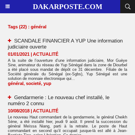
DAKARPOSTE.COM
Tags (22) : général
SCANDALE FINANCIER A YUP Une information
judiciaire ouverte
01/01/2021
|
ACTUALITÉ
A la suite de l’ouverture d’une information judiciaire, Mor Guèye
Sine, animateur du réseau de Yup Sénégal dans la zone de Diourbel
a été placé sous mandat de dépôt ce 31 décembre. Filiale de la
Société générale du Sénégal (ex-Sgbs), Yup Sénégal est une
solution de monnaie électronique qui...
général
,
societé
,
yup
Gendarmerie : Le nouveau chef installé, le
numéro 2 connu
10/08/2018
|
ACTUALITÉ
​Le nouveau Haut commandant de la gendarmerie, le général Cheikh
Sène, a été installé hier, jeudi 9 août. Il prend la succession du
général Meïssa Niang, parti à la retraite. Le poste de Haut
commandant en second qu’il occupait jusque-là est allé à Jean-