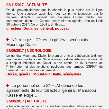
02/11/2017
|
ACTUALITÉ
On dit proverbialement que le chemin le plus rapide est la ligne
droite. Une sagesse assimilée, dès sa prime jeunesse, par le
nouveau directeur général des Douanes Oumar Diallo, aux
commandes depuis le Conseil des ministres spécial tenu ce lundi
30 octobre 2017. Né en 1954 à Sinthiou...
directeur
,
Douanes
,
général
,
nouveau
Nécrologie – Décès du général sénégalais
Mountaga Diallo
04/09/2017
|
NÉCROLOGIE
Le général Mountaga Diallo, le premier officier sénégalais à diriger
une mission militaire des Nations unies, est décédé lundi après-midi
à l’hôpital Principal de Dakar, a-t-on appris de la Direction de
l’information et des relations publiques des armées (DIRPA) du
Sénégal. Les obsèques du général...
Décès
,
général
,
Mountaga Diallo
,
sénégalais
Le personnel de la SNHLM dénonce les
agissements de leur Directeur général, Mamadou
Kasse et exige…
27/08/2017
|
ACTUALITÉ
« Nous le personnel de la Société Nationale des Habitations à Loyer