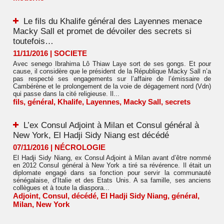
Le fils du Khalife général des Layennes menace
Macky Sall et promet de dévoiler des secrets si
toutefois…
11/11/2016
|
SOCIETE
Avec senego Ibrahima Lô Thiaw Laye sort de ses gongs. Et pour
cause, il considère que le président de la République Macky Sall n’a
pas respecté ses engagements sur l’affaire de l’émissaire de
Cambérène et le prolongement de la voie de dégagement nord (Vdn)
qui passe dans la cité religieuse. Il...
fils
,
général
,
Khalife
,
Layennes
,
Macky Sall
,
secrets
L’ex Consul Adjoint à Milan et Consul général à
New York, El Hadji Sidy Niang est décédé
07/11/2016
|
NÉCROLOGIE
El Hadji Sidy Niang, ex Consul Adjoint à Milan avant d’être nommé
en 2012 Consul général à New York a tiré sa révérence. Il était un
diplomate engagé dans sa fonction pour servir la communauté
sénégalaise, d’Italie et des Etats Unis. A sa famille, ses anciens
collègues et à toute la diaspora...
Adjoint
,
Consul
,
décédé
,
El Hadji Sidy Niang
,
général
,
Milan
,
New York