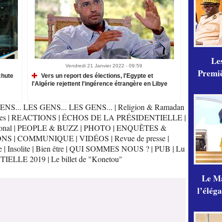
Les
Vendredi 21 Janvier 2022 - 09:59
Premiè
chute
Vers un report des élections, l'Egypte et
l'Algérie rejettent l'ingérence étrangère en Libye
ENS... LES GENS... LES GENS...
|
Religion & Ramadan
es
|
REACTIONS
|
ÉCHOS DE LA PRÉSIDENTIELLE
|
onal
|
PEOPLE & BUZZ
|
PHOTO
|
ENQUÊTES &
ONS
|
COMMUNIQUE
|
VIDÉOS
|
Revue de presse
|
e
|
Insolite
|
Bien être
|
QUI SOMMES NOUS ?
|
PUB
|
Lu
TIELLE 2019
|
Le billet de "Konetou"
Le Ma
l’élég