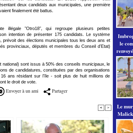
résentant deux candidats aux municipales, une première
aient finalement été battus.
te illégale "Otro18", qui regroupe plusieurs petites
 son intention de présenter 175 candidats. Le système
Imbrog
, prévoit des élections municipales tous les deux ans et
le con
ués provinciaux, députés et membres du Conseil d'Etat)
renvoyé
 national) sont issus à 50% des conseils municipaux, le
ons de candidatures, constituées par des organisations
6 ans résidant sur l'île - soit plus de huit millions de
nt le droit de vote.
Envoyer à un ami
Partager
Le mur
<
>
Malick