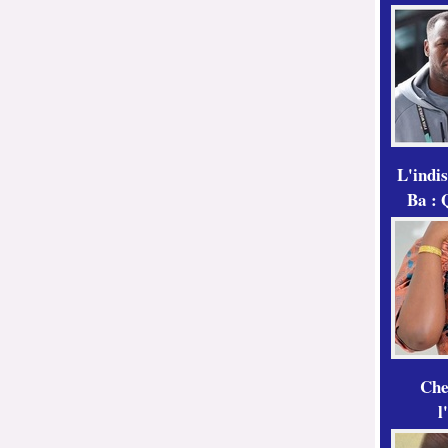
L'indi
Ba : 
Che
l