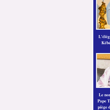
L'élé
Kébé,
Le no
Pape Th
piège 