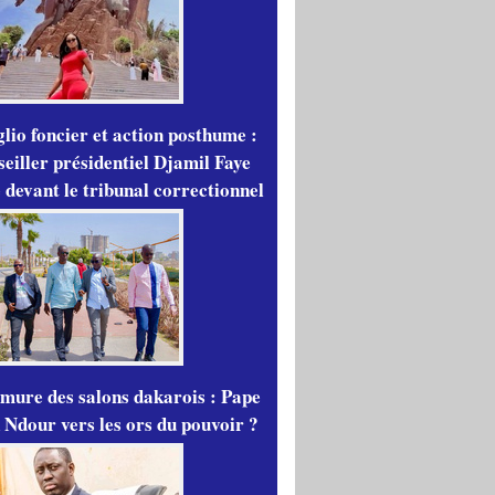
lio foncier et action posthume :
seiller présidentiel Djamil Faye
 devant le tribunal correctionnel
mure des salons dakarois : Pape
 Ndour vers les ors du pouvoir ?