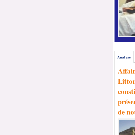
Analyse
Affai
Littor
consti
prése
de no