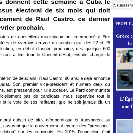
s donnent cette semaine à Cuba le
sus électoral de six mois qui doit
cement de Raul Castro, ce dernier
PEOPLE 
vrier prochain.
Grèce :
postes de conseillers municipaux ont commencé à être
le
ées de riverains en vue du scrutin local des 22 et 29
'élection, en début d'année prochaine, des quelque 600
liront à leur tour le Conseil d'Etat, ensuite chargé de
intérim de deux ans, Raul Castro, 86 ans, a déjà annoncé
andat. Son premier vice-président et numéro deux du
s, est pressenti pour lui succéder. Le Parti communiste
iciellement pas de candidats, mais supervise tout le
L’Égér
e et le vote de ses militants, que ne soit jamais élu un
une G
lectoral cubain de plus démocratique et transparent au
s, assurant que le gouvernement exerce des "pressions"
imidation" sur les candidats. En 2015, l'opposition était