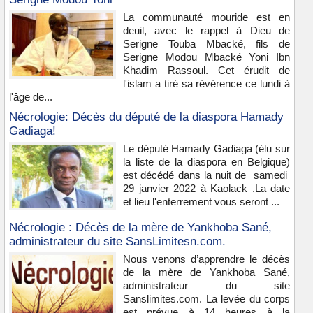
La communauté mouride est en
deuil, avec le rappel à Dieu de
Serigne Touba Mbacké, fils de
Serigne Modou Mbacké Yoni Ibn
Khadim Rassoul. Cet érudit de
l'islam a tiré sa révérence ce lundi à
l'âge de...
Nécrologie: Décès du député de la diaspora Hamady
Gadiaga!
Le député Hamady Gadiaga (élu sur
la liste de la diaspora en Belgique)
est décédé dans la nuit de samedi
29 janvier 2022 à Kaolack .La date
et lieu l'enterrement vous seront ...
Nécrologie : Décès de la mère de Yankhoba Sané,
administrateur du site SansLimitesn.com.
Nous venons d’apprendre le décès
de la mère de Yankhoba Sané,
administrateur du site
Sanslimites.com. La levée du corps
est prévue à 14 heures à la