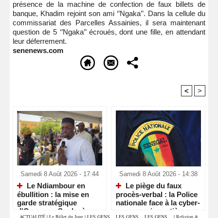
présence de la machine de confection de faux billets de
banque, Khadim rejoint son ami ‘’Ngaka’’. Dans la cellule du
commissariat des Parcelles Assainies, il sera maintenant
question de 5 ‘’Ngaka’’ écroués, dont une fille, en attendant
leur déferrement.
senenews.com
<
>
Recommandé Pour Vous
Samedi 8 Août 2026 - 17:44
Samedi 8 Août 2026 - 14:38
Le Ndiambour en
Le piège du faux
ébullition : la mise en
procès-verbal : la Police
garde stratégique
nationale face à la cyber-
d'Ousmane Sonko à
escroquerie routière
ACTUALITÉ
|
Le Billet du Jour
|
LES GENS... LES GENS... LES GENS...
|
Religion &