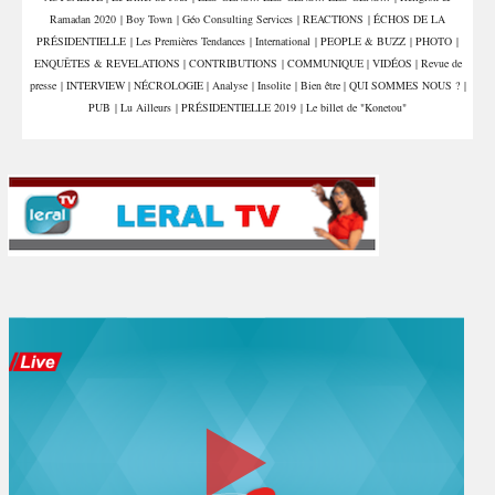
Louga
Ramadan 2020
|
Boy Town
|
Géo Consulting Services
|
REACTIONS
|
ÉCHOS DE LA
PRÉSIDENTIELLE
|
Les Premières Tendances
|
International
|
PEOPLE & BUZZ
|
PHOTO
|
ENQUÊTES & REVELATIONS
|
CONTRIBUTIONS
|
COMMUNIQUE
|
VIDÉOS
|
Revue de
presse
|
INTERVIEW
|
NÉCROLOGIE
|
Analyse
|
Insolite
|
Bien être
|
QUI SOMMES NOUS ?
|
PUB
|
Lu Ailleurs
|
PRÉSIDENTIELLE 2019
|
Le billet de "Konetou"