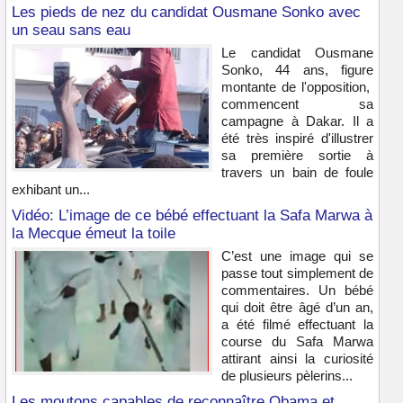
Les pieds de nez du candidat Ousmane Sonko avec
un seau sans eau
Le candidat Ousmane
Sonko, 44 ans, figure
montante de l'opposition,
commencent sa
campagne à Dakar. Il a
été très inspiré d'illustrer
sa première sortie à
travers un bain de foule
exhibant un...
Vidéo: L’image de ce bébé effectuant la Safa Marwa à
la Mecque émeut la toile
C’est une image qui se
passe tout simplement de
commentaires. Un bébé
qui doit être âgé d’un an,
a été filmé effectuant la
course du Safa Marwa
attirant ainsi la curiosité
de plusieurs pèlerins...
Les moutons capables de reconnaître Obama et