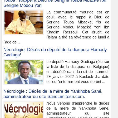
Touba : Rappel à Dieu de Serigne Touba Mbacké Ibn
Serigne Modou Yoni
La communauté mouride est en
deuil, avec le rappel à Dieu de
Serigne Touba Mbacké, fils de
Serigne Modou Mbacké Yoni Ibn
Khadim Rassoul. Cet érudit de
l'islam a tiré sa révérence ce lundi à
l'âge de...
Nécrologie: Décès du député de la diaspora Hamady
Gadiaga!
Le député Hamady Gadiaga (élu sur
la liste de la diaspora en Belgique)
est décédé dans la nuit de samedi
29 janvier 2022 à Kaolack .La date
et lieu l'enterrement vous seront ...
Nécrologie : Décès de la mère de Yankhoba Sané,
administrateur du site SansLimitesn.com.
Nous venons d’apprendre le décès
de la mère de Yankhoba Sané,
administrateur du site