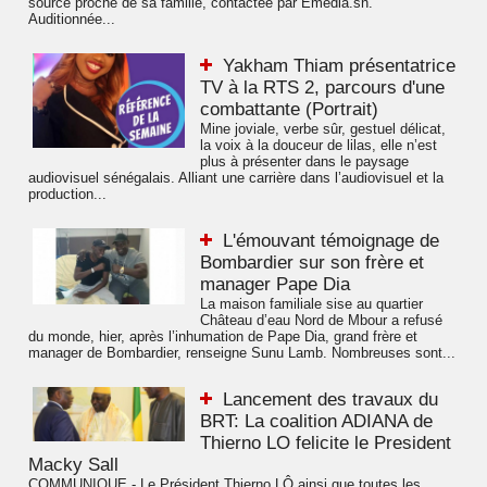
source proche de sa famille, contactée par Emedia.sn.
Auditionnée...
Yakham Thiam présentatrice
TV à la RTS 2, parcours d'une
combattante (Portrait)
Mine joviale, verbe sûr, gestuel délicat,
la voix à la douceur de lilas, elle n’est
plus à présenter dans le paysage
audiovisuel sénégalais. Alliant une carrière dans l’audiovisuel et la
production...
L'émouvant témoignage de
Bombardier sur son frère et
manager Pape Dia
La maison familiale sise au quartier
Château d’eau Nord de Mbour a refusé
du monde, hier, après l’inhumation de Pape Dia, grand frère et
manager de Bombardier, renseigne Sunu Lamb. Nombreuses sont...
Lancement des travaux du
BRT: La coalition ADIANA de
Thierno LO felicite le President
Macky Sall
COMMUNIQUE - Le Président Thierno LÔ ainsi que toutes les