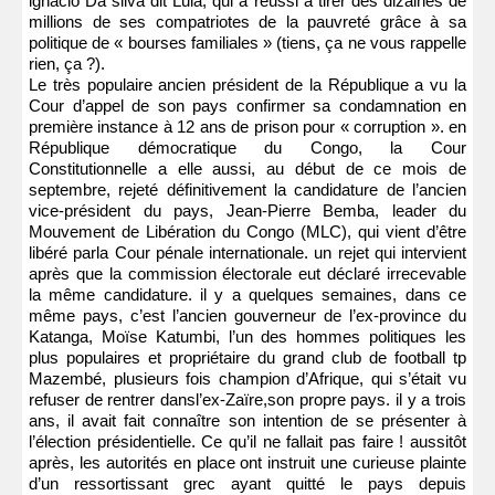
ignacio Da silva dit Lula, qui a réussi à tirer des dizaines de
millions de ses compatriotes de la pauvreté grâce à sa
politique de « bourses familiales » (tiens, ça ne vous rappelle
rien, ça ?).
Le très populaire ancien président de la République a vu la
Cour d’appel de son pays confirmer sa condamnation en
première instance à 12 ans de prison pour « corruption ». en
République démocratique du Congo, la Cour
Constitutionnelle a elle aussi, au début de ce mois de
septembre, rejeté définitivement la candidature de l’ancien
vice-président du pays, Jean-Pierre Bemba, leader du
Mouvement de Libération du Congo (MLC), qui vient d’être
libéré parla Cour pénale internationale. un rejet qui intervient
après que la commission électorale eut déclaré irrecevable
la même candidature. il y a quelques semaines, dans ce
même pays, c’est l’ancien gouverneur de l’ex-province du
Katanga, Moïse Katumbi, l’un des hommes politiques les
plus populaires et propriétaire du grand club de football tp
Mazembé, plusieurs fois champion d’Afrique, qui s’était vu
refuser de rentrer dansl’ex-Zaïre,son propre pays. il y a trois
ans, il avait fait connaître son intention de se présenter à
l’élection présidentielle. Ce qu’il ne fallait pas faire ! aussitôt
après, les autorités en place ont instruit une curieuse plainte
d’un ressortissant grec ayant quitté le pays depuis