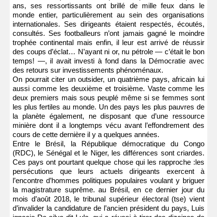
ans, ses ressortissants ont brillé de mille feux dans le
monde entier, particulièrement au sein des organisations
internationales. Ses dirigeants étaient respectés, écoutés,
consultés. Ses footballeurs n’ont jamais gagné le moindre
trophée continental mais enfin, il leur est arrivé de réussir
des coups d’éclat… N’ayant ni or, nu pétrole — c’était le bon
temps! —, il avait investi à fond dans la Démocratie avec
des retours sur investissements phénoménaux.
On pourrait citer un outsider, un quatrième pays, africain lui
aussi comme les deuxième et troisième. Vaste comme les
deux premiers mais sous peuplé même si se femmes sont
les plus fertiles au monde. Un des pays les plus pauvres de
la planète également, ne disposant que d’une ressource
minière dont il a longtemps vécu avant l’effondrement des
cours de cette dernière il y a quelques années.
Entre le Brésil, la République démocratique du Congo
(RDC), le Sénégal et le Niger, les différences sont criardes.
Ces pays ont pourtant quelque chose qui les rapproche :les
persécutions que leurs actuels dirigeants exercent à
l’encontre d’hommes politiques populaires voulant y briguer
la magistrature suprême. au Brésil, en ce dernier jour du
mois d’août 2018, le tribunal supérieur électoral (tse) vient
d’invalider la candidature de l’ancien président du pays, Luis