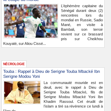
L’éphémère capitaine du
Sénégal durant deux (2)
rencontres lors du
mondial en Russie, Sadio
Mané, en visite à
Bambali, son terroir
revient sur ce brassard
pris sur Cheikhou
Kouyaté, sur Aliou Cissé...
NÉCROLOGIE
Touba : Rappel à Dieu de Serigne Touba Mbacké Ibn
Serigne Modou Yoni
La communauté mouride est en
deuil, avec le rappel à Dieu de
Serigne Touba Mbacké, fils de
Serigne Modou Mbacké Yoni Ibn
Khadim Rassoul. Cet érudit de
l'islam a tiré sa révérence ce lundi à
l'âge de...