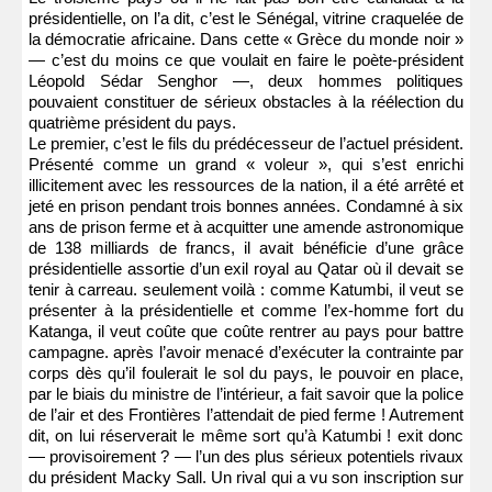
présidentielle, on l’a dit, c’est le Sénégal, vitrine craquelée de
la démocratie africaine. Dans cette « Grèce du monde noir »
— c’est du moins ce que voulait en faire le poète-président
Léopold Sédar Senghor —, deux hommes politiques
pouvaient constituer de sérieux obstacles à la réélection du
quatrième président du pays.
Le premier, c’est le fils du prédécesseur de l’actuel président.
Présenté comme un grand « voleur », qui s’est enrichi
illicitement avec les ressources de la nation, il a été arrêté et
jeté en prison pendant trois bonnes années. Condamné à six
ans de prison ferme et à acquitter une amende astronomique
de 138 milliards de francs, il avait bénéficie d’une grâce
présidentielle assortie d’un exil royal au Qatar où il devait se
tenir à carreau. seulement voilà : comme Katumbi, il veut se
présenter à la présidentielle et comme l’ex-homme fort du
Katanga, il veut coûte que coûte rentrer au pays pour battre
campagne. après l’avoir menacé d’exécuter la contrainte par
corps dès qu’il foulerait le sol du pays, le pouvoir en place,
par le biais du ministre de l’intérieur, a fait savoir que la police
de l’air et des Frontières l’attendait de pied ferme ! Autrement
dit, on lui réserverait le même sort qu’à Katumbi ! exit donc
— provisoirement ? — l’un des plus sérieux potentiels rivaux
du président Macky Sall. Un rival qui a vu son inscription sur