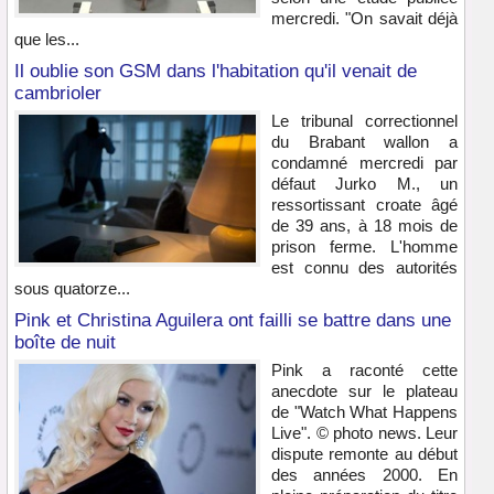
mercredi. "On savait déjà
que les...
Il oublie son GSM dans l'habitation qu'il venait de
cambrioler
Le tribunal correctionnel
du Brabant wallon a
condamné mercredi par
défaut Jurko M., un
ressortissant croate âgé
de 39 ans, à 18 mois de
prison ferme. L'homme
est connu des autorités
sous quatorze...
Pink et Christina Aguilera ont failli se battre dans une
boîte de nuit
Pink a raconté cette
anecdote sur le plateau
de "Watch What Happens
Live". © photo news. Leur
dispute remonte au début
des années 2000. En