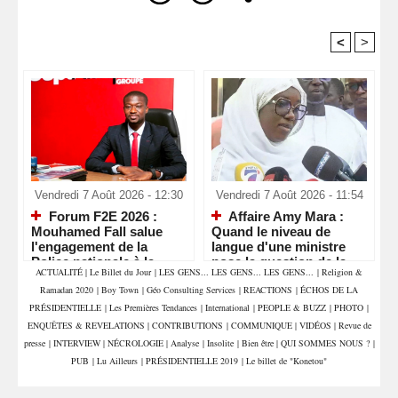
<
>
Recommandé Pour Vous
Vendredi 7 Août 2026 - 12:30
Vendredi 7 Août 2026 - 11:54
Forum F2E 2026 :
Affaire Amy Mara :
Mouhamed Fall salue
Quand le niveau de
l'engagement de la
langue d'une ministre
Police nationale à la
pose la question de la
ACTUALITÉ
|
Le Billet du Jour
|
LES GENS... LES GENS... LES GENS...
|
Religion &
veille d'un rendez-vous
compétence et de la
Ramadan 2020
|
Boy Town
|
Géo Consulting Services
|
REACTIONS
|
ÉCHOS DE LA
économique majeur
crédibilité de l'État
PRÉSIDENTIELLE
|
Les Premières Tendances
|
International
|
PEOPLE & BUZZ
|
PHOTO
|
ENQUÊTES & REVELATIONS
|
CONTRIBUTIONS
|
COMMUNIQUE
|
VIDÉOS
|
Revue de
presse
|
INTERVIEW
|
NÉCROLOGIE
|
Analyse
|
Insolite
|
Bien être
|
QUI SOMMES NOUS ?
|
PUB
|
Lu Ailleurs
|
PRÉSIDENTIELLE 2019
|
Le billet de "Konetou"