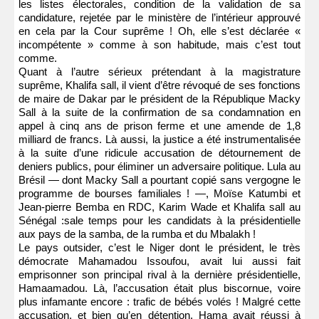
les listes électorales, condition de la validation de sa
candidature, rejetée par le ministère de l’intérieur approuvé
en cela par la Cour suprême ! Oh, elle s’est déclarée «
incompétente » comme à son habitude, mais c’est tout
comme.
Quant à l’autre sérieux prétendant à la magistrature
suprême, Khalifa sall, il vient d’être révoqué de ses fonctions
de maire de Dakar par le président de la République Macky
Sall à la suite de la confirmation de sa condamnation en
appel à cinq ans de prison ferme et une amende de 1,8
milliard de francs. Là aussi, la justice a été instrumentalisée
à la suite d’une ridicule accusation de détournement de
deniers publics, pour éliminer un adversaire politique. Lula au
Brésil — dont Macky Sall a pourtant copié sans vergogne le
programme de bourses familiales ! —, Moïse Katumbi et
Jean-pierre Bemba en RDC, Karim Wade et Khalifa sall au
Sénégal :sale temps pour les candidats à la présidentielle
aux pays de la samba, de la rumba et du Mbalakh !
Le pays outsider, c’est le Niger dont le président, le très
démocrate Mahamadou Issoufou, avait lui aussi fait
emprisonner son principal rival à la dernière présidentielle,
Hamaamadou. Là, l’accusation était plus biscornue, voire
plus infamante encore : trafic de bébés volés ! Malgré cette
accusation, et bien qu’en détention, Hama avait réussi à