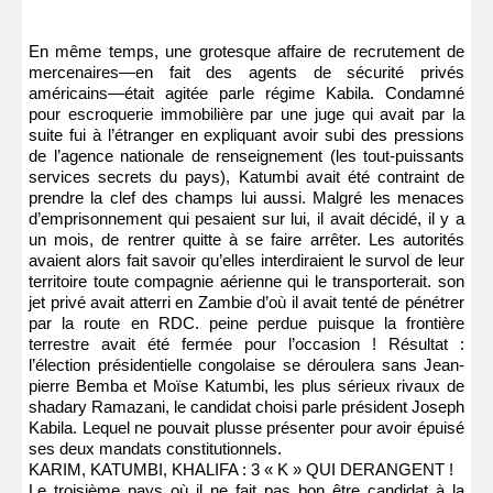
En même temps, une grotesque affaire de recrutement de
mercenaires—en fait des agents de sécurité privés
américains—était agitée parle régime Kabila. Condamné
pour escroquerie immobilière par une juge qui avait par la
suite fui à l’étranger en expliquant avoir subi des pressions
de l’agence nationale de renseignement (les tout-puissants
services secrets du pays), Katumbi avait été contraint de
prendre la clef des champs lui aussi. Malgré les menaces
d’emprisonnement qui pesaient sur lui, il avait décidé, il y a
un mois, de rentrer quitte à se faire arrêter. Les autorités
avaient alors fait savoir qu’elles interdiraient le survol de leur
territoire toute compagnie aérienne qui le transporterait. son
jet privé avait atterri en Zambie d’où il avait tenté de pénétrer
par la route en RDC. peine perdue puisque la frontière
terrestre avait été fermée pour l’occasion ! Résultat :
l’élection présidentielle congolaise se déroulera sans Jean-
pierre Bemba et Moïse Katumbi, les plus sérieux rivaux de
shadary Ramazani, le candidat choisi parle président Joseph
Kabila. Lequel ne pouvait plusse présenter pour avoir épuisé
ses deux mandats constitutionnels.
KARIM, KATUMBI, KHALIFA : 3 « K » QUI DERANGENT !
Le troisième pays où il ne fait pas bon être candidat à la