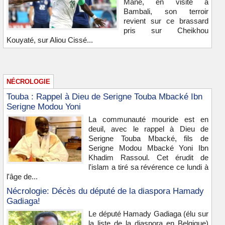
Mané, en visite à
Bambali, son terroir
revient sur ce brassard
pris sur Cheikhou
Kouyaté, sur Aliou Cissé...
NÉCROLOGIE
Touba : Rappel à Dieu de Serigne Touba Mbacké Ibn
Serigne Modou Yoni
La communauté mouride est en
deuil, avec le rappel à Dieu de
Serigne Touba Mbacké, fils de
Serigne Modou Mbacké Yoni Ibn
Khadim Rassoul. Cet érudit de
l'islam a tiré sa révérence ce lundi à
l'âge de...
Nécrologie: Décès du député de la diaspora Hamady
Gadiaga!
Le député Hamady Gadiaga (élu sur
la liste de la diaspora en Belgique)