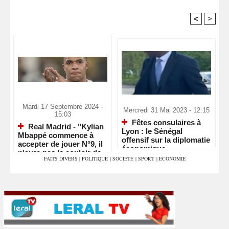
<
>
Recommandé Pour Vous
Mardi 17 Septembre 2024 -
Mercredi 31 Mai 2023 - 12:15
15:03
Fêtes consulaires à
Real Madrid - "Kylian
Lyon : le Sénégal
Mbappé commence à
offensif sur la diplomatie
accepter de jouer N°9, il
économique
n'aura pas le couloir de
FAITS DIVERS
|
POLITIQUE
|
SOCIETE
|
SPORT
|
ECONOMIE
Vinicius"