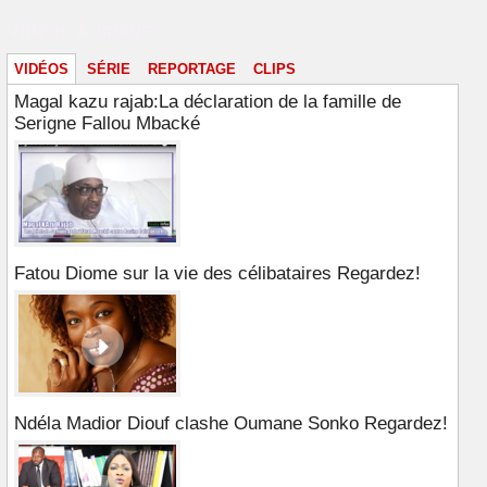
Vidéos & images
VIDÉOS
SÉRIE
REPORTAGE
CLIPS
Magal kazu rajab:La déclaration de la famille de
Serigne Fallou Mbacké
Fatou Diome sur la vie des célibataires Regardez!
Ndéla Madior Diouf clashe Oumane Sonko Regardez!