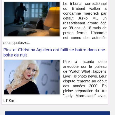
Le tribunal correctionnel
du Brabant wallon a
condamné mercredi par
défaut Jurko M., un
ressortissant croate âgé
de 39 ans, à 18 mois de
prison ferme. L'homme
est connu des autorités
sous quatorze...
Pink et Christina Aguilera ont failli se battre dans une
boîte de nuit
Pink a raconté cette
anecdote sur le plateau
de "Watch What Happens
Live". © photo news. Leur
dispute remonte au début
des années 2000. En
pleine préparation du titre
"Lady Marmalade" avec
Lil' Kim...