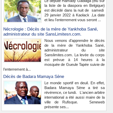
Le député Hamady Gadiaga (élu sur
la liste de la diaspora en Belgique)
est décédé dans la nuit de samedi
29 janvier 2022 à Kaolack .La date
et lieu l'enterrement vous seront ...
Nécrologie : Décès de la mère de Yankhoba Sané,
administrateur du site SansLimitesn.com.
Nous venons d’apprendre le décès
de la mère de Yankhoba Sané,
administrateur du site
Sanslimites.com. La levée du corps
est prévue à 14 heures à la
mosquée de Gueule Tapée suivie de
l’enterrement à...
Décès de Badara Mamaya Sène
Le monde sportif en deuil. En effet,
Badara Mamaya Sène a tiré sa
révérence, ce lundi. L'ancien arbitre
international a été aussi maire de la
ville de Rufisque. Seneweb
présente ses...