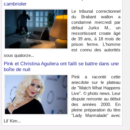
cambrioler
Le tribunal correctionnel
du Brabant wallon a
condamné mercredi par
défaut Jurko M., un
ressortissant croate âgé
de 39 ans, à 18 mois de
prison ferme. L'homme
est connu des autorités
sous quatorze...
Pink et Christina Aguilera ont failli se battre dans une
boîte de nuit
Pink a raconté cette
anecdote sur le plateau
de "Watch What Happens
Live". © photo news. Leur
dispute remonte au début
des années 2000. En
pleine préparation du titre
"Lady Marmalade" avec
Lil' Kim...