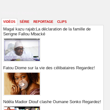
Vidéos & images
VIDÉOS
SÉRIE
REPORTAGE
CLIPS
Magal kazu rajab:La déclaration de la famille de
Serigne Fallou Mbacké
Fatou Diome sur la vie des célibataires Regardez!
Ndéla Madior Diouf clashe Oumane Sonko Regardez!