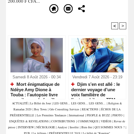
200.000 F CFA...
<
>
Recommandé Pour Vous
Samedi 8 Août 2026 - 00:34
Vendredi 7 Août 2026 - 23:19
Mort énigmatique de
Djim s’en est allé : le
Ndèye Amy Dione à
dernier voyage d’une
Touba : l’autopsie livre
voix familière de
ses silences, la famille
l’automobile sur TFM
ACTUALITÉ
|
Le Billet du Jour
|
LES GENS... LES GENS... LES GENS...
|
Religion &
attend la vérité
Ramadan 2020
|
Boy Town
|
Géo Consulting Services
|
REACTIONS
|
ÉCHOS DE LA
PRÉSIDENTIELLE
|
Les Premières Tendances
|
International
|
PEOPLE & BUZZ
|
PHOTO
|
ENQUÊTES & REVELATIONS
|
CONTRIBUTIONS
|
COMMUNIQUE
|
VIDÉOS
|
Revue de
presse
|
INTERVIEW
|
NÉCROLOGIE
|
Analyse
|
Insolite
|
Bien être
|
QUI SOMMES NOUS ?
|
PUB
|
Lu Ailleurs
|
PRÉSIDENTIELLE 2019
|
Le billet de "Konetou"