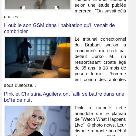
selon une étude publiée
mercredi. "On savait déjà
que les...
Il oublie son GSM dans l'habitation qu'il venait de
cambrioler
Le tribunal correctionnel
du Brabant wallon a
condamné mercredi par
défaut Jurko M., un
ressortissant croate âgé
de 39 ans, à 18 mois de
prison ferme. L'homme
est connu des autorités
sous quatorze...
Pink et Christina Aguilera ont failli se battre dans une
boîte de nuit
Pink a raconté cette
anecdote sur le plateau
de "Watch What Happens
Live". © photo news. Leur
dispute remonte au début