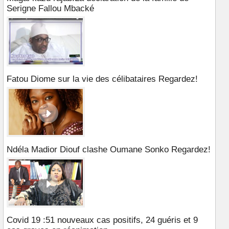
Serigne Fallou Mbacké
Fatou Diome sur la vie des célibataires Regardez!
Ndéla Madior Diouf clashe Oumane Sonko Regardez!
Covid 19 :51 nouveaux cas positifs, 24 guéris et 9