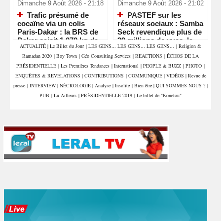
Dimanche 9 Août 2026 - 21:18
Dimanche 9 Août 2026 - 21:02
Trafic présumé de
PASTEF sur les
cocaïne via un colis
réseaux sociaux : Samba
Paris-Dakar : la BRS de
Seck revendique plus de
Dakar saisit 1,070 kg de
39 millions de vues, la «
ACTUALITÉ
|
Le Billet du Jour
|
LES GENS... LES GENS... LES GENS...
|
Religion &
drogue et interpelle deux
machine » numérique de
Ramadan 2020
|
Boy Town
|
Géo Consulting Services
|
REACTIONS
|
ÉCHOS DE LA
commerçants
Sonko en pleine
accélération
PRÉSIDENTIELLE
|
Les Premières Tendances
|
International
|
PEOPLE & BUZZ
|
PHOTO
|
ENQUÊTES & REVELATIONS
|
CONTRIBUTIONS
|
COMMUNIQUE
|
VIDÉOS
|
Revue de
presse
|
INTERVIEW
|
NÉCROLOGIE
|
Analyse
|
Insolite
|
Bien être
|
QUI SOMMES NOUS ?
|
PUB
|
Lu Ailleurs
|
PRÉSIDENTIELLE 2019
|
Le billet de "Konetou"