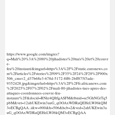
https://www.google.com/imgres?
q=Mali%20%3A%2080%20jihadistes%20tués%20et%20couvr
e-
feu%20instauré&imgurl=https%3A%2F%2Fstatic.euronews.co
m%2Farticles%2Fstories%2F09%2F35%2F24%2F28%2F900x
506_cmsv2_d37b68e3-678d-5172-8ff6-2bff875f3ade-
9352428.jpg&imgrefurl=https%3A%2F%2Ffr.africanews.com
%2F2025%2F07%2F02%2Fmali-80-jihadistes-tues-apres-des-
attaques-coordonnees-couvre-feu-
instaure%2F&docid=RNkr4QItfgASFM&tbnid=se5GhNGrTq5
pbM&vet=12ahUKEwin3auG_qOOAxWDRaQEHeLWJ6kQM
3oECBgQAA..i&w=900&h=506&hcb=2&ved=2ahUKEwin3a
uG_qOOAxWDRaQEHeLWJ6kQM3oECBgQAA