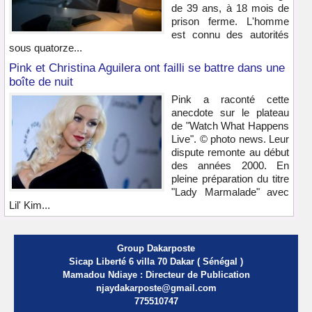
de 39 ans, à 18 mois de
prison ferme. L'homme
est connu des autorités
sous quatorze...
Pink et Christina Aguilera ont failli se battre dans une
boîte de nuit
Pink a raconté cette
anecdote sur le plateau
de "Watch What Happens
Live". © photo news. Leur
dispute remonte au début
des années 2000. En
pleine préparation du titre
"Lady Marmalade" avec
Lil' Kim...
Group Dakarposte
Sicap Liberté 6 villa 70 Dakar ( Sénégal )
Mamadou Ndiaye : Directeur de Publication
njaydakarposte@gmail.com
775510747