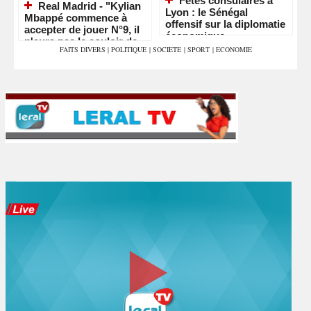
Fêtes consulaires à
Real Madrid - "Kylian
Lyon : le Sénégal
Mbappé commence à
offensif sur la diplomatie
accepter de jouer N°9, il
économique
n'aura pas le couloir de
FAITS DIVERS
|
POLITIQUE
|
SOCIETE
|
SPORT
|
ECONOMIE
Vinicius"