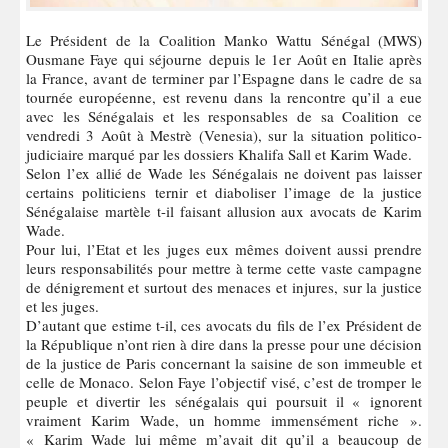
Le Président de la Coalition Manko Wattu Sénégal (MWS)
Ousmane Faye qui séjourne depuis le 1er Août en Italie après
la France, avant de terminer par l’Espagne dans le cadre de sa
tournée européenne, est revenu dans la rencontre qu’il a eue
avec les Sénégalais et les responsables de sa Coalition ce
vendredi 3 Août à Mestrè (Venesia), sur la situation politico-
judiciaire marqué par les dossiers Khalifa Sall et Karim Wade.
Selon l’ex allié de Wade les Sénégalais ne doivent pas laisser
certains politiciens ternir et diaboliser l’image de la justice
Sénégalaise martèle t-il faisant allusion aux avocats de Karim
Wade.
Pour lui, l’Etat et les juges eux mêmes doivent aussi prendre
leurs responsabilités pour mettre à terme cette vaste campagne
de dénigrement et surtout des menaces et injures, sur la justice
et les juges.
D’autant que estime t-il, ces avocats du fils de l’ex Président de
la République n’ont rien à dire dans la presse pour une décision
de la justice de Paris concernant la saisine de son immeuble et
celle de Monaco. Selon Faye l’objectif visé, c’est de tromper le
peuple et divertir les sénégalais qui poursuit il « ignorent
vraiment Karim Wade, un homme immensément riche ».
« Karim Wade lui même m’avait dit qu’il a beaucoup de