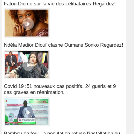
Fatou Diome sur la vie des célibataires Regardez!
Ndéla Madior Diouf clashe Oumane Sonko Regardez!
Covid 19 :51 nouveaux cas positifs, 24 guéris et 9
cas graves en réanimation.
Bambey en feu: La population refuse l'installation du