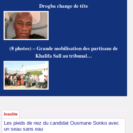
Drogba change de tête
(8 photos) – Grande mobilisation des partisans de
Khalifa Sall au tribunal…
Insolite
Les pieds de nez du candidat Ousmane Sonko avec
un seau sans eau