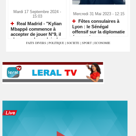
Mardi 17 Septembre 2024 -
Mercredi 31 Mai 2023 - 12:15
15:03
Fêtes consulaires à
Real Madrid - "Kylian
Lyon : le Sénégal
Mbappé commence à
offensif sur la diplomatie
accepter de jouer N°9, il
économique
n'aura pas le couloir de
FAITS DIVERS
|
POLITIQUE
|
SOCIETE
|
SPORT
|
ECONOMIE
Vinicius"